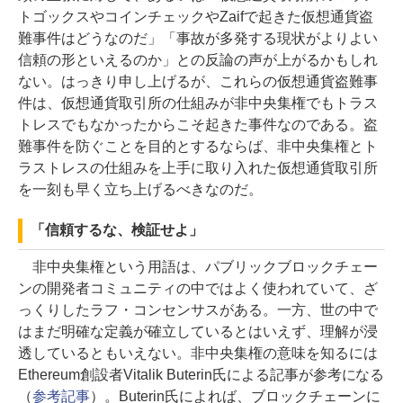
トゴックスやコインチェックやZaifで起きた仮想通貨盗
難事件はどうなのだ」「事故が多発する現状がよりよい
信頼の形といえるのか」との反論の声が上がるかもしれ
ない。はっきり申し上げるが、これらの仮想通貨盗難事
件は、仮想通貨取引所の仕組みが非中央集権でもトラス
トレスでもなかったからこそ起きた事件なのである。盗
難事件を防ぐことを目的とするならば、非中央集権とト
ラストレスの仕組みを上手に取り入れた仮想通貨取引所
を一刻も早く立ち上げるべきなのだ。
「信頼するな、検証せよ」
非中央集権という用語は、パブリックブロックチェー
ンの開発者コミュニティの中ではよく使われていて、ざ
っくりしたラフ・コンセンサスがある。一方、世の中で
はまだ明確な定義が確立しているとはいえず、理解が浸
透しているともいえない。非中央集権の意味を知るには
Ethereum創設者Vitalik Buterin氏による記事が参考になる
（
参考記事
）。Buterin氏によれば、ブロックチェーンに