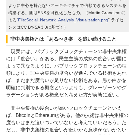
ように中心を持たないアーキテクチャで信頼できるシステムを
構築する。図はSNSを可視化したもの。（Martin Grandjeanに
よる“
File:Social_Network_Analysis_Visualization.png
” ライセ
ンスはCC BY-SA 3.0に基づく）
非中央集権とは「あるべき姿」を追い続けること
現実には、パブリックブロックチェーンの非中央集権
には「度合い」がある。民主主義の成熟の度合いが国に
よって異なるように、パブリックブロックチェーンの種
類により、非中央集権の度合いが進んでいる技術もあれ
ば、まだまだ度合いが足りない技術もある。黒か白かを
明確に判別できる概念というよりも、グレーゾーンやグ
ラデーションがある概念だと考えた方が実態に近い。
非中央集権の度合いが高いブロックチェーンといえ
ば、BitcoinとEthereumがある。他の技術は非中央集権の
度合いはまだ追いついていないと考えていいだろう。た
だし、非中央集権の度合いが低いから意味がないかとい