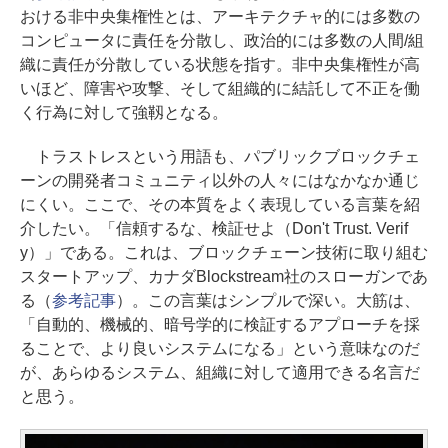
おける非中央集権性とは、アーキテクチャ的には多数の
コンピュータに責任を分散し、政治的には多数の人間/組
織に責任が分散している状態を指す。非中央集権性が高
いほど、障害や攻撃、そして組織的に結託して不正を働
く行為に対して強靱となる。
トラストレスという用語も、パブリックブロックチェ
ーンの開発者コミュニティ以外の人々にはなかなか通じ
にくい。ここで、その本質をよく表現している言葉を紹
介したい。「信頼するな、検証せよ（Don't Trust. Verif
y）」である。これは、ブロックチェーン技術に取り組む
スタートアップ、カナダBlockstream社のスローガンであ
る（
参考記事
）。この言葉はシンプルで深い。大筋は、
「自動的、機械的、暗号学的に検証するアプローチを採
ることで、より良いシステムになる」という意味なのだ
が、あらゆるシステム、組織に対して適用できる名言だ
と思う。