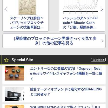
スケーリング狂詩曲〜
ハッシュのダンス〜Bit
パブリックブロックチ
coinとBitcoin Cash
ェーンの技術革新は創
の「分裂」騒動を振り
造のムーブメントだ
返る
［星暁雄のブロックチェーン界隈ざっくり見て歩
き］の他の記事を見る
Special Site
エントリーなのに脅威の実力!「Osprey」Nobl
e Audioワイヤレスイヤフォン4機種を一気に聴
く
総合オーディオブランドに進化するSHANLING
とは何者か？
SOUNDPEATSのイヤカフ型イヤフォン「UU2