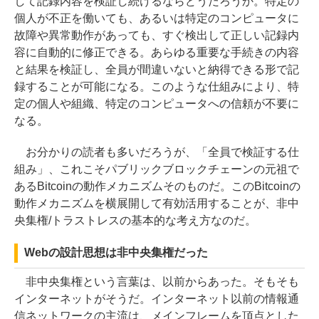
して記録内容を検証し続けるならどうだろうか。特定の
個人が不正を働いても、あるいは特定のコンピュータに
故障や異常動作があっても、すぐ検出して正しい記録内
容に自動的に修正できる。あらゆる重要な手続きの内容
と結果を検証し、全員が間違いないと納得できる形で記
録することが可能になる。このような仕組みにより、特
定の個人や組織、特定のコンピュータへの信頼が不要に
なる。
お分かりの読者も多いだろうが、「全員で検証する仕
組み」、これこそパブリックブロックチェーンの元祖で
あるBitcoinの動作メカニズムそのものだ。このBitcoinの
動作メカニズムを横展開して有効活用することが、非中
央集権/トラストレスの基本的な考え方なのだ。
Webの設計思想は非中央集権だった
非中央集権という言葉は、以前からあった。そもそも
インターネットがそうだ。インターネット以前の情報通
信ネットワークの主流は、メインフレームを頂点とした