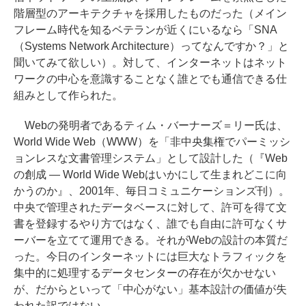
階層型のアーキテクチャを採用したものだった（メイン
フレーム時代を知るベテランが近くにいるなら「SNA
（Systems Network Architecture）ってなんですか？」と
聞いてみて欲しい）。対して、インターネットはネット
ワークの中心を意識することなく誰とでも通信できる仕
組みとして作られた。
Webの発明者であるティム・バーナーズ＝リー氏は、
World Wide Web（WWW）を「非中央集権でパーミッシ
ョンレスな文書管理システム」として設計した（『Web
の創成 ― World Wide Webはいかにして生まれどこに向
かうのか』、2001年、毎日コミュニケーションズ刊）。
中央で管理されたデータベースに対して、許可を得て文
書を登録するやり方ではなく、誰でも自由に許可なくサ
ーバーを立てて運用できる。それがWebの設計の本質だ
った。今日のインターネットには巨大なトラフィックを
集中的に処理するデータセンターの存在が欠かせない
が、だからといって「中心がない」基本設計の価値が失
われた訳ではない。