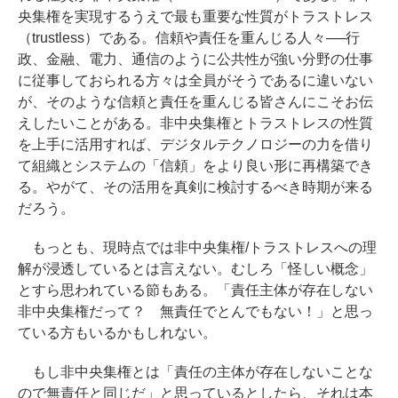
央集権を実現するうえで最も重要な性質がトラストレス
（trustless）である。信頼や責任を重んじる人々──行
政、金融、電力、通信のように公共性が強い分野の仕事
に従事しておられる方々は全員がそうであるに違いない
が、そのような信頼と責任を重んじる皆さんにこそお伝
えしたいことがある。非中央集権とトラストレスの性質
を上手に活用すれば、デジタルテクノロジーの力を借り
て組織とシステムの「信頼」をより良い形に再構築でき
る。やがて、その活用を真剣に検討するべき時期が来る
だろう。
もっとも、現時点では非中央集権/トラストレスへの理
解が浸透しているとは言えない。むしろ「怪しい概念」
とすら思われている節もある。「責任主体が存在しない
非中央集権だって？ 無責任でとんでもない！」と思っ
ている方もいるかもしれない。
もし非中央集権とは「責任の主体が存在しないことな
ので無責任と同じだ」と思っているとしたら、それは本