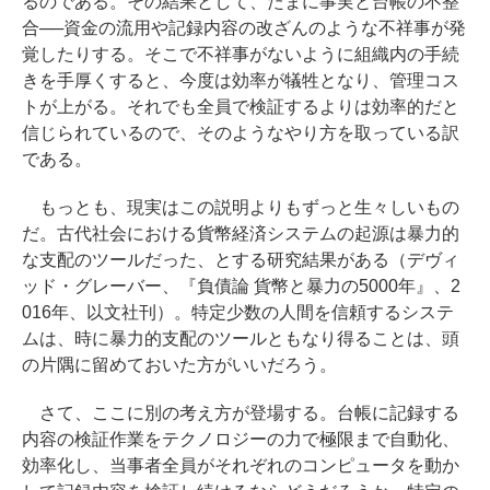
るのである。その結果として、たまに事実と台帳の不整
合──資金の流用や記録内容の改ざんのような不祥事が発
覚したりする。そこで不祥事がないように組織内の手続
きを手厚くすると、今度は効率が犠牲となり、管理コス
トが上がる。それでも全員で検証するよりは効率的だと
信じられているので、そのようなやり方を取っている訳
である。
もっとも、現実はこの説明よりもずっと生々しいもの
だ。古代社会における貨幣経済システムの起源は暴力的
な支配のツールだった、とする研究結果がある（デヴィ
ッド・グレーバー、『負債論 貨幣と暴力の5000年』、2
016年、以文社刊）。特定少数の人間を信頼するシステ
ムは、時に暴力的支配のツールともなり得ることは、頭
の片隅に留めておいた方がいいだろう。
さて、ここに別の考え方が登場する。台帳に記録する
内容の検証作業をテクノロジーの力で極限まで自動化、
効率化し、当事者全員がそれぞれのコンピュータを動か