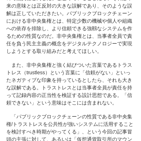
来の意味とは正反対の大きな誤解であり、そのような誤
解は正していただきたい。パブリックブロックチェーン
における非中央集権とは、特定少数の機械や個人や組織
への依存を排除し、より信頼できる強靱なシステムを作
るための性質なのだ。非中央集権とは、当事者全員で責
任を負う民主主義の概念をデジタルテクノロジーで実現
しようとする取り組みだと考えてほしい。
また、非中央集権と強く結びついた言葉であるトラス
トレス（trustless）という言葉に「信頼がない」といっ
たネガティブな印象を持っているとしたら、それも大き
な誤解である。トラストレスとは当事者全員が責任を持
って記録内容の正当性を検証する設計思想である。「信
頼できない」という意味はそこには含まれない。
「パブリックブロックチェーンの性質である非中央集
権/トラストレスを公共性が強いシステムに活用すること
を検討すべき時期がやってくる」、という今回の記事冒
頭の主張に対して、あるいは「仮想通貨取引所のマウン