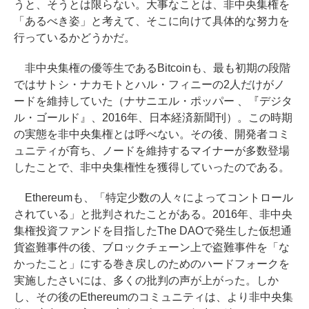
うと、そうとは限らない。大事なことは、非中央集権を
「あるべき姿」と考えて、そこに向けて具体的な努力を
行っているかどうかだ。
非中央集権の優等生であるBitcoinも、最も初期の段階
ではサトシ・ナカモトとハル・フィニーの2人だけがノ
ードを維持していた（ナサニエル・ポッパー 、『デジタ
ル・ゴールド』、2016年、日本経済新聞刊）。この時期
の実態を非中央集権とは呼べない。その後、開発者コミ
ュニティが育ち、ノードを維持するマイナーが多数登場
したことで、非中央集権性を獲得していったのである。
Ethereumも、「特定少数の人々によってコントロール
されている」と批判されたことがある。2016年、非中央
集権投資ファンドを目指したThe DAOで発生した仮想通
貨盗難事件の後、ブロックチェーン上で盗難事件を「な
かったこと」にする巻き戻しのためのハードフォークを
実施したさいには、多くの批判の声が上がった。しか
し、その後のEthereumのコミュニティは、より非中央集