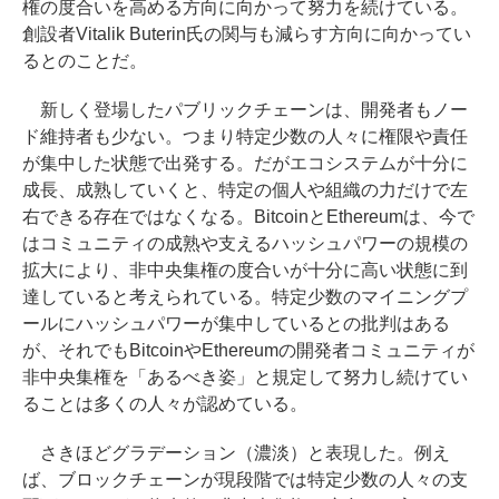
権の度合いを高める方向に向かって努力を続けている。
創設者Vitalik Buterin氏の関与も減らす方向に向かってい
るとのことだ。
新しく登場したパブリックチェーンは、開発者もノー
ド維持者も少ない。つまり特定少数の人々に権限や責任
が集中した状態で出発する。だがエコシステムが十分に
成長、成熟していくと、特定の個人や組織の力だけで左
右できる存在ではなくなる。BitcoinとEthereumは、今で
はコミュニティの成熟や支えるハッシュパワーの規模の
拡大により、非中央集権の度合いが十分に高い状態に到
達していると考えられている。特定少数のマイニングプ
ールにハッシュパワーが集中しているとの批判はある
が、それでもBitcoinやEthereumの開発者コミュニティが
非中央集権を「あるべき姿」と規定して努力し続けてい
ることは多くの人々が認めている。
さきほどグラデーション（濃淡）と表現した。例え
ば、ブロックチェーンが現段階では特定少数の人々の支