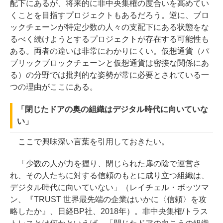
配下にあるが、将来的に非中央集権の度合いを高めてい
くことを目指すプロジェクトもあるだろう。逆に、ブロ
ックチェーンが特定少数の人々の支配下にある状態をな
るべく続けようとするプロジェクトが存在する可能性も
ある。両者の違いは非常にわかりにくい。仮想通貨（パ
ブリックブロックチェーンと仮想通貨は密接な関係にあ
る）の分野では批判的な姿勢が常に必要とされている一
つの理由がここにある。
「閉じたドアの奥の組織はデジタル時代に向いていな
い」
ここで興味深い言葉を引用しておきたい。
「少数の人が力を握り、閉じられた扉の陰で運営さ
れ、その人たちに対する信頼のもとに成り立つ組織は、
デジタル時代に向いていない」（レイチェル・ボッツマ
ン、『TRUST 世界最先端の企業はいかに〈信頼〉を攻
略したか』、日経BP社、2018年）。非中央集権/トラス