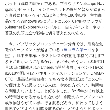
ボット（戦略の転換）である。ブラウザのNetscape Nav
igatorがヒットし、インターネットの爆発的普及が始まっ
た直後にビル・ゲイツ氏は考え方を180度転換、主力商
品であるWindows 95にプロトコルのTCP/IPやブラウザ
のInternet Explorerをバンドルし、自らがインターネット
普及の先頭に立つ戦略に切り替えたのである。
今、パブリックブロックチェーン分野では、活発な創
造のムーブメントが起きている（
当コラム第一回
を参
照）。非中央集権/トラストレスの技術を本格的に利用で
きる時期がいつになるかは、まだ分からない。2018年11
月10日に開催されたEthereum開発者向けイベントHi-Co
n2018で開かれたパネル・ディスカッションで、DMMの
CTO（最高技術責任者）である松本勇気氏は「この1年
で儲けようと思っている人は、やめた方がいい。時間軸
を間違えないように」と釘をさした。3〜5年かそれ以上
の時間はかかるかもしれないが、創造のムーブメントの
成果物はやがて世界に行き渡るだろう。変わってしまう
世界でどのような戦略を取るのか、どのようなピボット