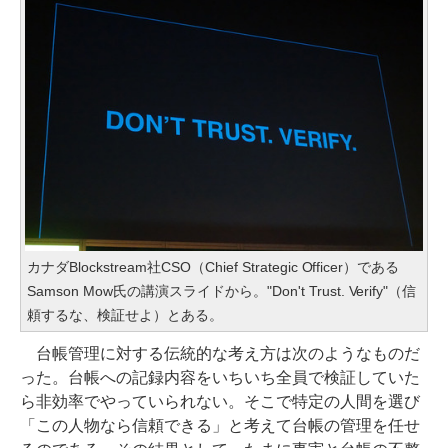
カナダBlockstream社CSO（Chief Strategic Officer）である
Samson Mow氏の講演スライドから。"Don't Trust. Verify"（信
頼するな、検証せよ）とある。
台帳管理に対する伝統的な考え方は次のようなものだ
った。台帳への記録内容をいちいち全員で検証していた
ら非効率でやっていられない。そこで特定の人間を選び
「この人物なら信頼できる」と考えて台帳の管理を任せ