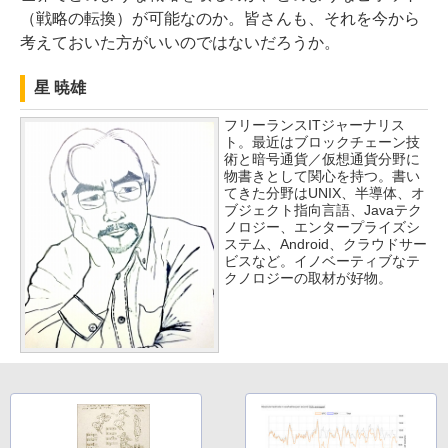
（戦略の転換）が可能なのか。皆さんも、それを今から
考えておいた方がいいのではないだろうか。
星 暁雄
フリーランスITジャーナリス
ト。最近はブロックチェーン技
術と暗号通貨／仮想通貨分野に
物書きとして関心を持つ。書い
てきた分野はUNIX、半導体、オ
ブジェクト指向言語、Javaテク
ノロジー、エンタープライズシ
ステム、Android、クラウドサー
ビスなど。イノベーティブなテ
クノロジーの取材が好物。