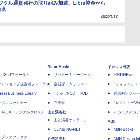
ジタル通貨発行の取り組み加速。Libra協会から
脱退
(2020/1/31)
Rittor Music
イカロス出版
artGridフォーラム
リットーミュージック
AIRLINEweb
ットショップ担当者フォーラム
楽器探そう!デジマート
Jディフェンス
ress Business Library
TシャツPOD T-OD
通訳翻訳ジャー
ンプレスセミナー
立東舎
JレスキューWe
GITAL X（デジタルクロス）
山と溪谷社
イカロスアカデ
山と溪谷オンライン
MdN
CLIMBING-NET
MdN Books
ンプレスブックス
近代科学社
MdN Design Int