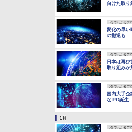
向けた取り
5分でわかるブ
変化の早い
の撤退も
5分でわかるブ
日本は再び
取り組みが
5分でわかるブ
国内大手企
なIPO誕生
1月
5分でわかるブ