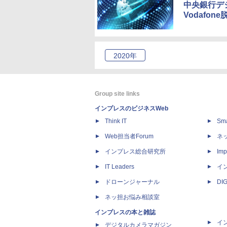
中央銀行デ
Vodafone
2020
年
Group site links
インプレスのビジネスWeb
Think IT
Sm
Web担当者Forum
ネ
インプレス総合研究所
Imp
IT Leaders
イ
ドローンジャーナル
DI
ネッ担お悩み相談室
インプレスの本と雑誌
イ
デジタルカメラマガジン