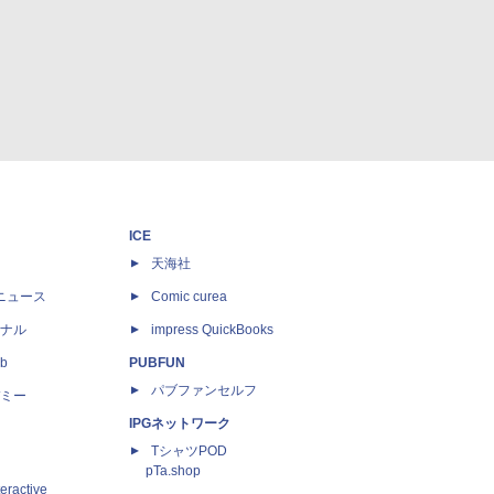
ICE
天海社
ニュース
Comic curea
ナル
impress QuickBooks
b
PUBFUN
パブファンセルフ
ミー
IPGネットワーク
TシャツPOD
pTa.shop
eractive