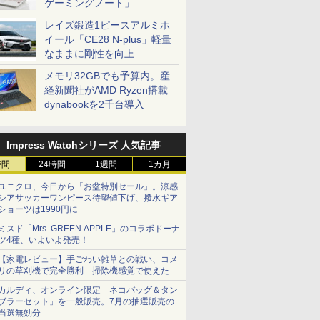
ゲーミングノート」
レイズ鍛造1ピースアルミホ
イール「CE28 N-plus」軽量
なままに剛性を向上
メモリ32GBでも予算内。産
経新聞社がAMD Ryzen搭載
dynabookを2千台導入
Impress Watchシリーズ 人気記事
時間
24時間
1週間
1カ月
ユニクロ、今日から「お盆特別セール」。涼感
シアサッカーワンピース待望値下げ、撥水ギア
ショーツは1990円に
ミスド「Mrs. GREEN APPLE」のコラボドーナ
ツ4種、いよいよ発売！
【家電レビュー】手ごわい雑草との戦い、コメ
リの草刈機で完全勝利 掃除機感覚で使えた
カルディ、オンライン限定「ネコバッグ＆タン
ブラーセット」を一般販売。7月の抽選販売の
当選無効分