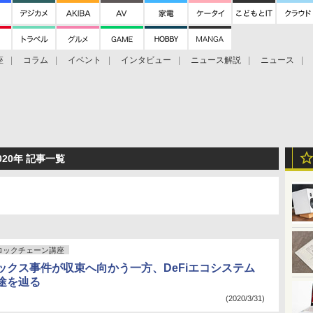
座
コラム
イベント
インタビュー
ニュース解説
ニュース
Bitcoin Cash
ブックに学ぶ
お知らせ
金融庁研究会
20年 記事一覧
ロックチェーン講座
ックス事件が収束へ向かう一方、DeFiエコシステム
途を辿る
(2020/3/31)