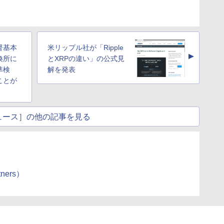
督基本
米リップル社が「Ripple
▲
換所に
とXRPの違い」の公式見
準検
解を発表
ことが
ュース］の他の記事を見る
tners）