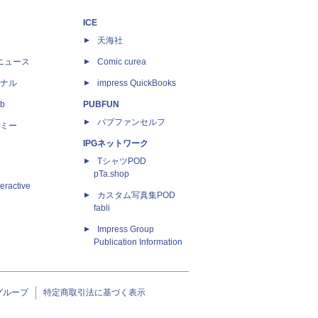
ICE
天海社
ニュース
Comic curea
ナル
impress QuickBooks
b
PUBFUN
パブファンセルフ
ミー
IPGネットワーク
TシャツPOD
pTa.shop
eractive
カスタム写真集POD
fabli
Impress Group
Publication Information
グループ
特定商取引法に基づく表示