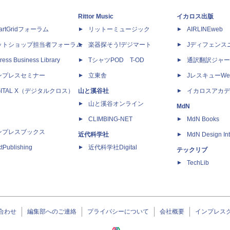
Rittor Music
イカロス出版
artGridフォーラム
リットーミュージック
AIRLINEweb
ットショップ担当者フォーラム
楽器探そう!デジマート
Jディフェンス
ress Business Library
TシャツPOD T-OD
通訳翻訳ジャー
ンプレスセミナー
立東舎
JレスキューWe
GITAL X（デジタルクロス）
山と溪谷社
イカロスアカデ
山と溪谷オンライン
MdN
CLIMBING-NET
MdN Books
ンプレスブックス
近代科学社
MdN Design Int
tPublishing
近代科学社Digital
テックリブ
TechLib
合わせ
編集部へのご連絡
プライバシーについて
会社概要
インプレス