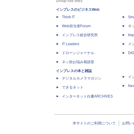
Group site links
インプレスのビジネスWeb
Think IT
Sm
Web担当者Forum
ネ
インプレス総合研究所
Imp
IT Leaders
イ
ドローンジャーナル
DI
ネッ担お悩み相談室
インプレスの本と雑誌
イ
デジタルカメラマガジン
Nex
できるネット
インターネット白書ARCHIVES
本サイトのご利用について
お問い