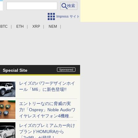
Impress サイト
BTC
ETH
XRP
NEM
Special Site
レイズのパワーデザインホイ
ール「M6」に新色登場!!
エントリーなのに脅威の実
力!「Osprey」Noble Audioワ
イヤレスイヤフォン4機種を
一気に聴く
レイズのプレミアムカー向け
ブランドHOMURAから
「2×9R」が登場！