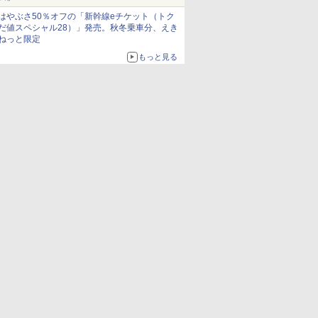
はやぶさ50％オフの「新幹線eチケット（トク
だ値スペシャル28）」発売。秋冬乗車分、えき
ねっと限定
もっと見る