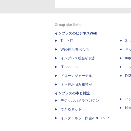
Group site links
インプレスのビジネスWeb
Think IT
Sm
Web担当者Forum
ネ
インプレス総合研究所
Imp
IT Leaders
イ
ドローンジャーナル
DI
ネッ担お悩み相談室
インプレスの本と雑誌
イ
デジタルカメラマガジン
Nex
できるネット
インターネット白書ARCHIVES