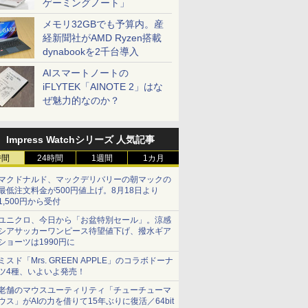
ゲーミングノート」
メモリ32GBでも予算内。産
経新聞社がAMD Ryzen搭載
dynabookを2千台導入
AIスマートノートの
iFLYTEK「AINOTE 2」はな
ぜ魅力的なのか？
Impress Watchシリーズ 人気記事
時間
24時間
1週間
1カ月
マクドナルド、マックデリバリーの朝マックの
最低注文料金が500円値上げ。8月18日より
1,500円から受付
ユニクロ、今日から「お盆特別セール」。涼感
シアサッカーワンピース待望値下げ、撥水ギア
ショーツは1990円に
ミスド「Mrs. GREEN APPLE」のコラボドーナ
ツ4種、いよいよ発売！
老舗のマウスユーティリティ「チューチューマ
ウス」がAIの力を借りて15年ぶりに復活／64bit