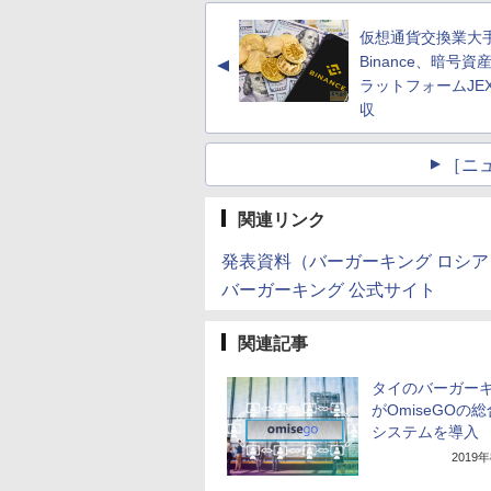
仮想通貨交換業大
Binance、暗号資
▲
ラットフォームJE
収
［ニ
関連リンク
発表資料（バーガーキング ロシア
バーガーキング 公式サイト
関連記事
タイのバーガー
がOmiseGOの
システムを導入
2019