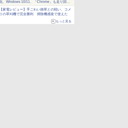
化、Windows 10/11、「Chrome」も走り回
る。復活記念で2026年末まで500円
【家電レビュー】手ごわい雑草との戦い、コメ
リの草刈機で完全勝利 掃除機感覚で使えた
もっと見る