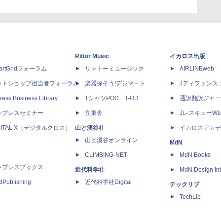
Rittor Music
イカロス出版
artGridフォーラム
リットーミュージック
AIRLINEweb
ットショップ担当者フォーラム
楽器探そう!デジマート
Jディフェンス
ress Business Library
TシャツPOD T-OD
通訳翻訳ジャー
ンプレスセミナー
立東舎
JレスキューWe
GITAL X（デジタルクロス）
山と溪谷社
イカロスアカデ
山と溪谷オンライン
MdN
CLIMBING-NET
MdN Books
ンプレスブックス
近代科学社
MdN Design Int
tPublishing
近代科学社Digital
テックリブ
TechLib