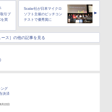
手
Scalar社が日本マイクロ
▲
産取引プ
ソフト主催のピッチコン
Xを買
テストで優秀賞に
ュース］の他の記事を見る
）
キング
総合決済
年8月22日