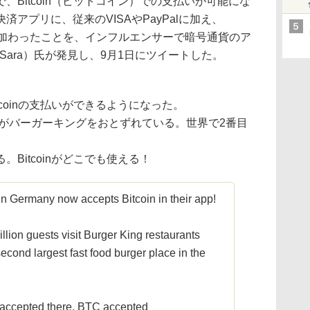
、Bitcoin（ビットコイン）での支払いが可能にな
アプリに、従来のVISAやPayPalに加え、
ョンが加わったことを、インフルエンサーで暗号通貨のア
tcoinSara）氏が発見し、9月1日にツイートした。
coinの支払いができるようになった。
んがバーガーキングをおとずれている。世界で2番目
。
Bitcoinがどこでも使える！
 Germany now accepts Bitcoin in their app!
lion guests visit Burger King restaurants
second largest fast food burger place in the
accepted there, BTC accepted