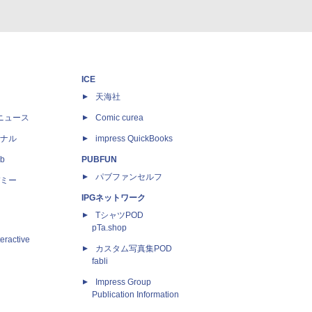
ICE
天海社
ニュース
Comic curea
ナル
impress QuickBooks
b
PUBFUN
パブファンセルフ
ミー
IPGネットワーク
TシャツPOD
pTa.shop
eractive
カスタム写真集POD
fabli
Impress Group
Publication Information