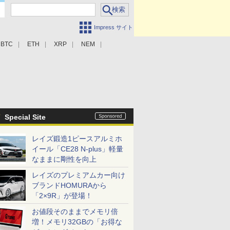
Impress サイト
BTC
ETH
XRP
NEM
Special Site
レイズ鍛造1ピースアルミホ
イール「CE28 N-plus」軽量
なままに剛性を向上
レイズのプレミアムカー向け
ブランドHOMURAから
「2×9R」が登場！
お値段そのままでメモリ倍
増！メモリ32GBの「お得な