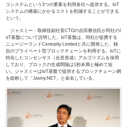
コシステムという3つの要素を利用各社へ提供する。IoT
システムの構築にかかるコストを削減することができる
という。
ジャスミー・取締役副社長CTOの吉田雅信氏が同社のI
oT基盤について説明した。IoT基盤は、同社が提携する
ニュージーランドCentrality Limitedと共に開発した、独
自のプライベート型ブロックチェーンを利用する。IoTに
特化したコンセンサス（合意形成）アルゴリズムを採用
しており、ブロックの生成間隔は1秒未満と極めて短
い。ジャスミーはIoT基盤で提供するブロックチェーン網
を総称して「Jasmy.NET」と命名している。