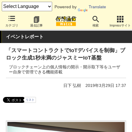
Powered by
Translate
カテゴリ
過去記事
検索
Impressサイト
イベントレポート
「スマートコントラクトでIoTデバイスを制御」ブ
ロック生成1秒未満のジャスミーIoT基盤
ブロックチェーン上の個人情報の開示・開示取下等をユーザ
ー自身で管理できる機能搭載
日下 弘樹
2019年3月29日 17:37
リスト