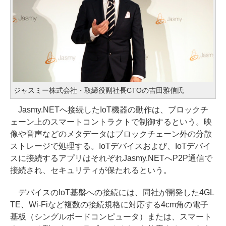
ジャスミー株式会社・取締役副社長CTOの吉田雅信氏
Jasmy.NETへ接続したIoT機器の動作は、ブロックチ
ェーン上のスマートコントラクトで制御するという。映
像や音声などのメタデータはブロックチェーン外の分散
ストレージで処理する。IoTデバイスおよび、IoTデバイ
スに接続するアプリはそれぞれJasmy.NETへP2P通信で
接続され、セキュリティが保たれるという。
デバイスのIoT基盤への接続には、同社が開発した4GL
TE、Wi-Fiなど複数の接続規格に対応する4cm角の電子
基板（シングルボードコンピュータ）または、スマート