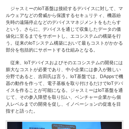
ジャスミーのIoT基盤は接続するデバイスに対して、マ
ルウェアなどの脅威から保護するセキュリティ、機器紛
失時の遠隔停止などのデバイスマネジメントをもたらす
という。さらに、デバイスを通じて収集したデータの価
値化に至るまでをサポートし、エコシステムの構築を行
う。従来のIoTシステム構築において最もコストがかかる
部分を包括的にサポートする仕組みとなる。
従来、IoTデバイスおよびそのエコシステムの開発には
膨大なコストが必要であり、中小企業には参入が難しい
分野であると、吉田氏は言う。IoT基盤では、DAppsで機
器の動作を作って、電子基板を取り付けるだけでIoTデバ
イスを作ることが可能になる。ジャスミーはIoT基盤を通
じて、その参入障壁を取り払い、ベンチャー企業から個
人レベルまでの開発を促し、イノベーションの促進を目
指すと語った。