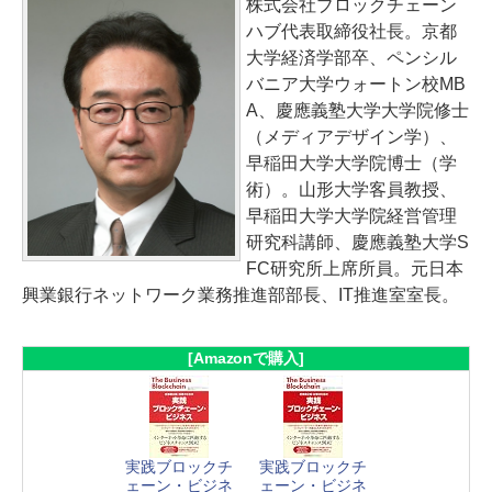
株式会社ブロックチェーン
ハブ代表取締役社長。京都
大学経済学部卒、ペンシル
バニア大学ウォートン校MB
A、慶應義塾大学大学院修士
（メディアデザイン学）、
早稲田大学大学院博士（学
術）。山形大学客員教授、
早稲田大学大学院経営管理
研究科講師、慶應義塾大学S
FC研究所上席所員。元日本
興業銀行ネットワーク業務推進部部長、IT推進室室長。
[Amazonで購入]
実践ブロックチ
実践ブロックチ
ェーン・ビジネ
ェーン・ビジネ