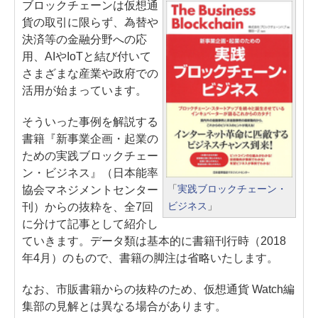
ブロックチェーンは仮想通
貨の取引に限らず、為替や
決済等の金融分野への応
用、AIやIoTと結び付いて
さまざまな産業や政府での
活用が始まっています。
そういった事例を解説する
書籍『新事業企画・起業の
ための実践ブロックチェー
ン・ビジネス』（日本能率
「
実践ブロックチェーン・
協会マネジメントセンター
ビジネス
」
刊）からの抜粋を、全7回
に分けて記事として紹介し
ていきます。データ類は基本的に書籍刊行時（2018
年4月）のもので、書籍の脚注は省略いたします。
なお、市販書籍からの抜粋のため、仮想通貨 Watch編
集部の見解とは異なる場合があります。