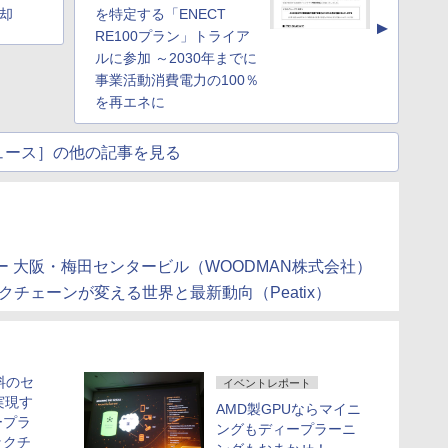
売却
を特定する「ENECT
▲
RE100プラン」トライア
ルに参加 ～2030年までに
事業活動消費電力の100％
を再エネに
ュース］の他の記事を見る
ー 大阪・梅田センタービル（WOODMAN株式会社）
チェーンが変える世界と最新動向（Peatix）
料のセ
イベントレポート
実現す
AMD製GPUならマイニ
ープラ
ングもディープラーニ
ックチ