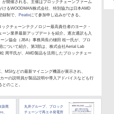
」が開催される。主催はブロックチェーンファーム
けるWOODMAN株式会社、特別協力は日本AMD
登録制で、
Peatix
にて参加申し込みができる。
ロックチェーンテクノロジー最高責任者のヨーク・
ェーン業界最新アップデートを紹介。逐次通訳も入
ーン協会（JBA）事務局長の樋田 桂一氏が、ブロ
ついて紹介。第3部は、株式会社Aerial Lab
TOの小松 周平氏が、AMD製品を活用したブロックチェー
FX、MSIなどの最新マイニング機器が展示され、
ーカーの説明員が製品説明や導入アドバイスなども行
るとのこと。
取扱廃
丸井グループ、ブロック
ro、
チェーンで再エネ発電所