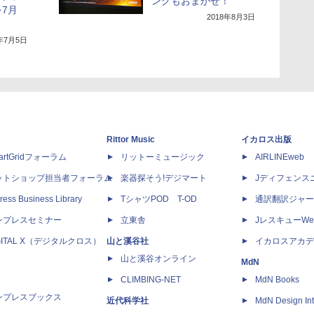
ングもおまかせ！
7月
2018年8月3日
8年7月5日
Rittor Music
イカロス出版
artGridフォーラム
リットーミュージック
AIRLINEweb
ットショップ担当者フォーラム
楽器探そう!デジマート
Jディフェンス
ress Business Library
TシャツPOD T-OD
通訳翻訳ジャー
ンプレスセミナー
立東舎
JレスキューWe
GITAL X（デジタルクロス）
山と溪谷社
イカロスアカデ
山と溪谷オンライン
MdN
CLIMBING-NET
MdN Books
ンプレスブックス
近代科学社
MdN Design Int