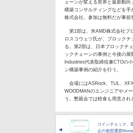
ェーンが変える世界と最新動向
構築コンサルティングなどを手が
株式会社。参加は無料だが事前
第1部は、米AMD株式会社ブ
ロスコウェツ氏が、ブロックチ
る。第2部は、日本ブロックチェ
ックチェーンの事例と今後の展開に
Industries代表取締役兼C
ン構築事例の紹介を行う。
会場にはASRock、TUL、X
WOODMANのエンジニアやメ
う。懇親会では軽食も用意され
コインチェック、
▲
止の仮想通貨Mone