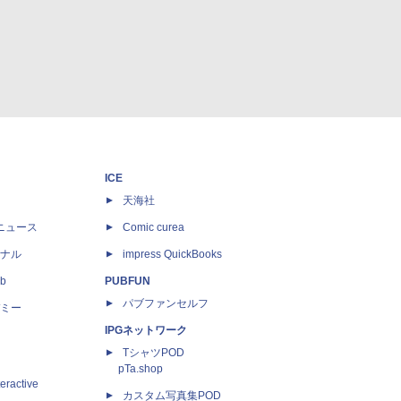
ICE
天海社
ニュース
Comic curea
ナル
impress QuickBooks
b
PUBFUN
パブファンセルフ
ミー
IPGネットワーク
TシャツPOD
pTa.shop
eractive
カスタム写真集POD