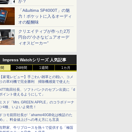
か？
「A&ultima SP4000T」の魅
力！ポケットに入るオーディ
オの醍醐味
クリエイティブが作った2万
円台の“小さなピュアオーデ
ィオスピーカー”
Impress Watchシリーズ 人気記事
時間
24時間
1週間
1カ月
【家電レビュー】手ごわい雑草との戦い、コメ
リの草刈機で完全勝利 掃除機感覚で使えた
NTT島田社長、ソフトバンクのセブン出資に「d
ポイント使えるようにして」
ミスド「Mrs. GREEN APPLE」のコラボドーナ
ツ4種、いよいよ発売！
ドコモ前田社長が「ahamo40GB化は検証のた
め」、料金値上げへの考え方にも言及
吉野家、牛リブロースを熱々で提供する「極旨