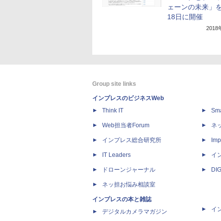
ェーンの未来」を
18日に開催
201
Group site links
インプレスのビジネスWeb
Think IT
Sm
Web担当者Forum
ネ
インプレス総合研究所
Imp
IT Leaders
イ
ドローンジャーナル
DI
ネッ担お悩み相談室
インプレスの本と雑誌
イ
デジタルカメラマガジン