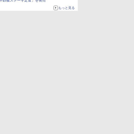
牛鉄板ステーキ定食」を発売
もっと見る