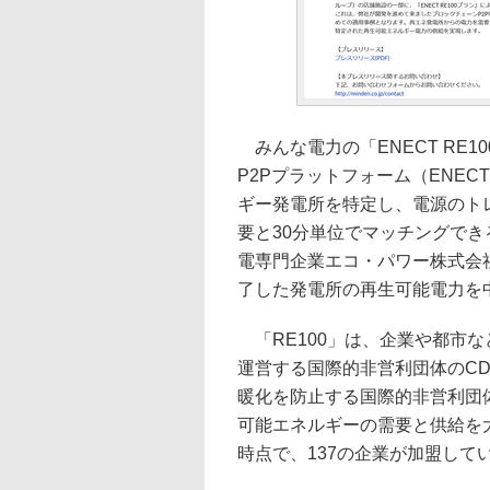
みんな電力の「ENECT RE
P2Pプラットフォーム（ENEC
ギー発電所を特定し、電源のト
要と30分単位でマッチングで
電専門企業エコ・パワー株式会社
了した発電所の再生可能電力を
「RE100」は、企業や都市
運営する国際的非営利団体のCDP（旧名
暖化を防止する国際的非営利団体の T
可能エネルギーの需要と供給を
時点で、137の企業が加盟して