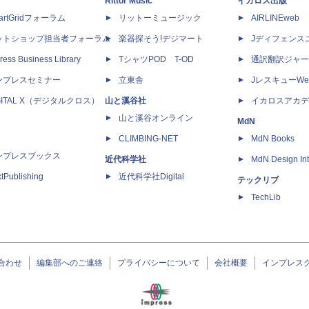
Rittor Music
イカロス出版
artGridフォーラム
リットーミュージック
AIRLINEweb
ットショップ担当者フォーラム
楽器探そう!デジマート
Jディフェンス
ress Business Library
TシャツPOD T-OD
通訳翻訳ジャー
ンプレスセミナー
立東舎
JレスキューWe
GITAL X（デジタルクロス）
山と溪谷社
イカロスアカデ
山と溪谷オンライン
MdN
CLIMBING-NET
MdN Books
ンプレスブックス
近代科学社
MdN Design Int
tPublishing
近代科学社Digital
テックリブ
TechLib
合わせ
編集部へのご連絡
プライバシーについて
会社概要
インプレス