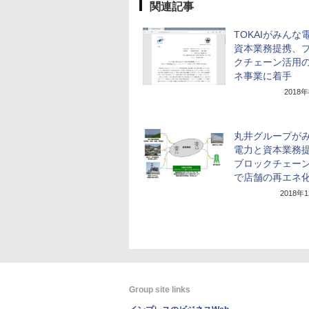
関連記事
TOKAIがみんな
資本業務提携、
クチェーン活用
ネ事業に着手
2018
丸井グループが
電力と資本業務
ブロックチェー
で店舗の再エネ
2018年
Group site links