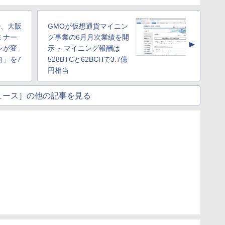
D、大阪
GMOが仮想通貨マイニン
ミナー
グ事業の6月月次業績を開
▲
ンが変
示 ～マイニング報酬は
向」を7
528BTCと62BCHで3.7億
円相当
ュース］の他の記事を見る