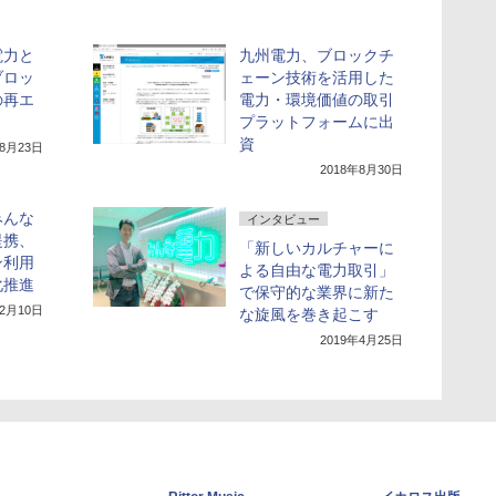
電力と
九州電力、ブロックチ
ブロッ
ェーン技術を活用した
の再エ
電力・環境価値の取引
プラットフォームに出
資
年8月23日
2018年8月30日
みんな
インタビュー
提携、
「新しいカルチャーに
ン利用
よる自由な電力取引」
化推進
で保守的な業界に新た
12月10日
な旋風を巻き起こす
2019年4月25日