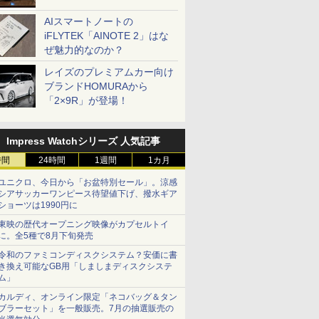
AIスマートノートの
iFLYTEK「AINOTE 2」はな
ぜ魅力的なのか？
レイズのプレミアムカー向け
ブランドHOMURAから
「2×9R」が登場！
Impress Watchシリーズ 人気記事
時間
24時間
1週間
1カ月
ユニクロ、今日から「お盆特別セール」。涼感
シアサッカーワンピース待望値下げ、撥水ギア
ショーツは1990円に
東映の歴代オープニング映像がカプセルトイ
に。全5種で8月下旬発売
令和のファミコンディスクシステム？安価に書
き換え可能なGB用「しましまディスクシステ
ム」
カルディ、オンライン限定「ネコバッグ＆タン
ブラーセット」を一般販売。7月の抽選販売の