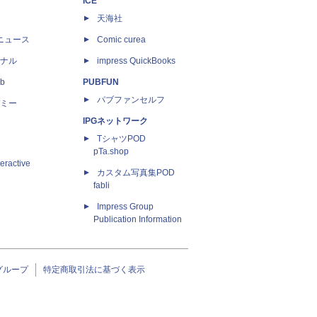
ICE
天海社
ニュース
Comic curea
ナル
impress QuickBooks
b
PUBFUN
パブファンセルフ
ミー
IPGネットワーク
TシャツPOD
pTa.shop
eractive
カスタム写真集POD
fabli
Impress Group
Publication Information
グループ
特定商取引法に基づく表示