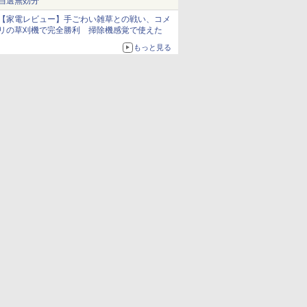
当選無効分
【家電レビュー】手ごわい雑草との戦い、コメ
リの草刈機で完全勝利 掃除機感覚で使えた
もっと見る