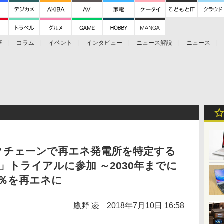
座
コラム
イベント
インタビュー
ニュース解説
ニュース
Bitcoin Cash
ブックに学ぶ
お知らせ
金融庁研究会
クチェーンで再エネ発電所を特定する
ラン」トライアルに参加 ～2030年までに
0％を再エネに
鷹野 凌
2018年7月10日 16:58