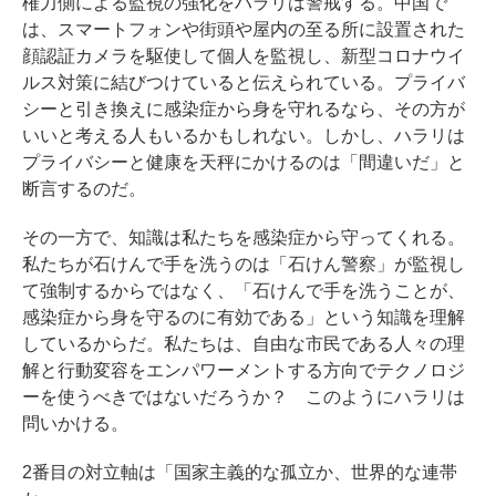
権力側による監視の強化をハラリは警戒する。中国で
は、スマートフォンや街頭や屋内の至る所に設置された
顔認証カメラを駆使して個人を監視し、新型コロナウイ
ルス対策に結びつけていると伝えられている。プライバ
シーと引き換えに感染症から身を守れるなら、その方が
いいと考える人もいるかもしれない。しかし、ハラリは
プライバシーと健康を天秤にかけるのは「間違いだ」と
断言するのだ。
その一方で、知識は私たちを感染症から守ってくれる。
私たちが石けんで手を洗うのは「石けん警察」が監視し
て強制するからではなく、「石けんで手を洗うことが、
感染症から身を守るのに有効である」という知識を理解
しているからだ。私たちは、自由な市民である人々の理
解と行動変容をエンパワーメントする方向でテクノロジ
ーを使うべきではないだろうか？ このようにハラリは
問いかける。
2番目の対立軸は「国家主義的な孤立か、世界的な連帯