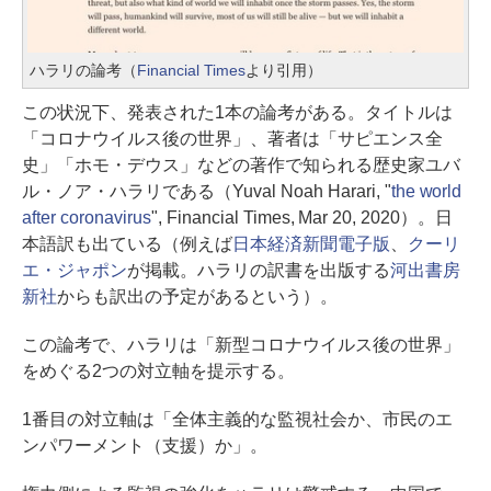
ハラリの論考（
Financial Times
より引用）
この状況下、発表された1本の論考がある。タイトルは
「コロナウイルス後の世界」、著者は「サピエンス全
史」「ホモ・デウス」などの著作で知られる歴史家ユバ
ル・ノア・ハラリである（Yuval Noah Harari, "
the world
after coronavirus
", Financial Times, Mar 20, 2020）。日
本語訳も出ている（例えば
日本経済新聞電子版
、
クーリ
エ・ジャポン
が掲載。ハラリの訳書を出版する
河出書房
新社
からも訳出の予定があるという）。
この論考で、ハラリは「新型コロナウイルス後の世界」
をめぐる2つの対立軸を提示する。
1番目の対立軸は「全体主義的な監視社会か、市民のエ
ンパワーメント（支援）か」。