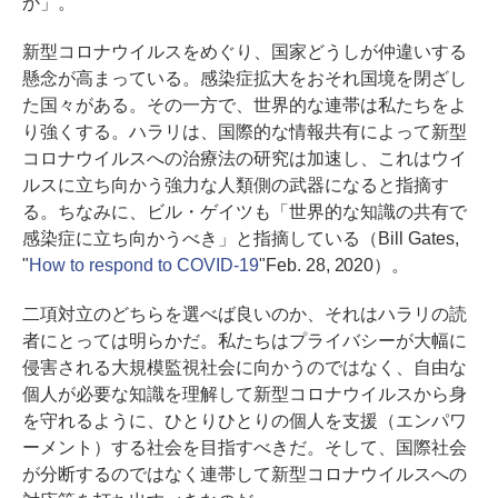
か」。
新型コロナウイルスをめぐり、国家どうしが仲違いする
懸念が高まっている。感染症拡大をおそれ国境を閉ざし
た国々がある。その一方で、世界的な連帯は私たちをよ
り強くする。ハラリは、国際的な情報共有によって新型
コロナウイルスへの治療法の研究は加速し、これはウイ
ルスに立ち向かう強力な人類側の武器になると指摘す
る。ちなみに、ビル・ゲイツも「世界的な知識の共有で
感染症に立ち向かうべき」と指摘している（Bill Gates,
"
How to respond to COVID-19
"Feb. 28, 2020）。
二項対立のどちらを選べば良いのか、それはハラリの読
者にとっては明らかだ。私たちはプライバシーが大幅に
侵害される大規模監視社会に向かうのではなく、自由な
個人が必要な知識を理解して新型コロナウイルスから身
を守れるように、ひとりひとりの個人を支援（エンパワ
ーメント）する社会を目指すべきだ。そして、国際社会
が分断するのではなく連帯して新型コロナウイルスへの