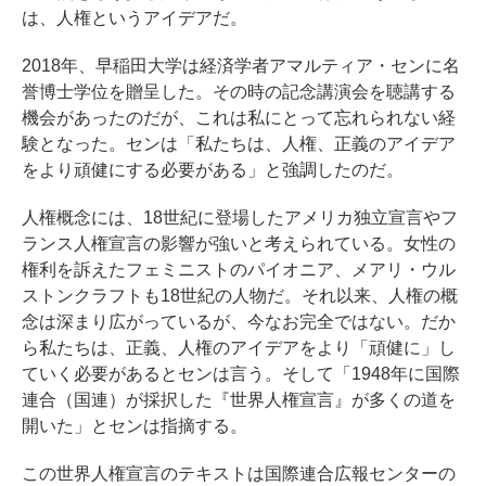
は、人権というアイデアだ。
2018年、早稲田大学は経済学者アマルティア・センに名
誉博士学位を贈呈した。その時の記念講演会を聴講する
機会があったのだが、これは私にとって忘れられない経
験となった。センは「私たちは、人権、正義のアイデア
をより頑健にする必要がある」と強調したのだ。
人権概念には、18世紀に登場したアメリカ独立宣言やフ
ランス人権宣言の影響が強いと考えられている。女性の
権利を訴えたフェミニストのパイオニア、メアリ・ウル
ストンクラフトも18世紀の人物だ。それ以来、人権の概
念は深まり広がっているが、今なお完全ではない。だか
ら私たちは、正義、人権のアイデアをより「頑健に」し
ていく必要があるとセンは言う。そして「1948年に国際
連合（国連）が採択した『世界人権宣言』が多くの道を
開いた」とセンは指摘する。
この世界人権宣言のテキストは国際連合広報センターの