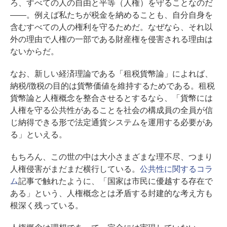
ろ、すべての人の自由と平等（人権）を守ることなのだ
——。例えば私たちが税金を納めることも、自分自身を
含むすべての人の権利を守るためだ。なぜなら、それ以
外の理由で人権の一部である財産権を侵害される理由は
ないからだ。
なお、新しい経済理論である「租税貨幣論」によれば、
納税/徴税の目的は貨幣価値を維持するためである。租税
貨幣論と人権概念を整合させるとするなら、「貨幣には
人権を守る公共性があることを社会の構成員の全員が信
じ納得できる形で法定通貨システムを運用する必要があ
る」といえる。
もちろん、この世の中は大小さまざまな理不尽、つまり
人権侵害がまだまだ横行している。
公共性に関するコラ
ム
記事で触れたように、「国家は市民に優越する存在で
ある」という、人権概念とは矛盾する封建的な考え方も
根深く残っている。