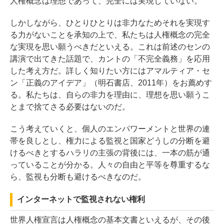
人権概念は理想であって、完全には実現していない。
しかしながら、ひとりひとりは非力なためそれを実現す
る力がないことを承知の上で、私たちは人権概念の完全
な実現を思い願うべきだといえる。これは前述のセンの
講演で出てきた話題で、カントの「不完全義務」を応用
した考え方だ。詳しく知りたい方にはアマルティア・セ
ン「正義のアイデア」（明石書店、2011年）をお薦めす
る。私たちは、自らの非力を理由に、理想を思い願うこ
とまで捨てさる必要はないのだ。
こう考えていくと、個人のエンパワーメントと世界の連
帯を良しとし、権力による監視と国家どうしの分断を避
けるべきとするハラリの主張の背後には、一本の筋が通
っていることが分かる。人々の自由と平等を尊重するな
ら、監視も分断も避けるべきなのだ。
インターネットで監視されない権利
世界人権宣言は人権概念の基本文書といえるが、その後