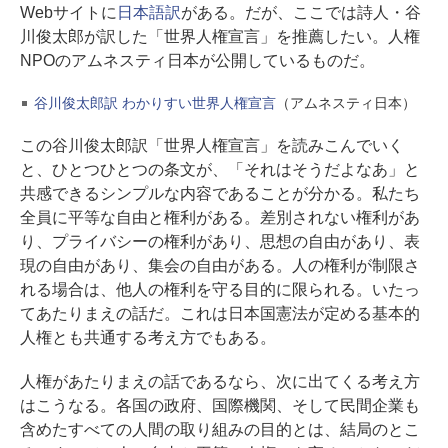
Webサイトに
日本語訳
がある。だが、ここでは詩人・谷
川俊太郎が訳した「世界人権宣言」を推薦したい。人権
NPOのアムネスティ日本が公開しているものだ。
谷川俊太郎訳 わかりすい世界人権宣言
（アムネスティ日本）
この谷川俊太郎訳「世界人権宣言」を読みこんでいく
と、ひとつひとつの条文が、「それはそうだよなあ」と
共感できるシンプルな内容であることが分かる。私たち
全員に平等な自由と権利がある。差別されない権利があ
り、プライバシーの権利があり、思想の自由があり、表
現の自由があり、集会の自由がある。人の権利が制限さ
れる場合は、他人の権利を守る目的に限られる。いたっ
てあたりまえの話だ。これは日本国憲法が定める基本的
人権とも共通する考え方でもある。
人権があたりまえの話であるなら、次に出てくる考え方
はこうなる。各国の政府、国際機関、そして民間企業も
含めたすべての人間の取り組みの目的とは、結局のとこ