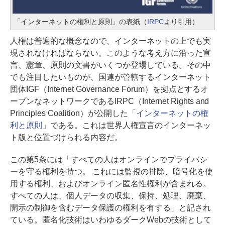
「インターネットの権利と原則」の表紙（
IRPC
より引用）
人権は普遍的な概念なので、インターネットの上でも実
現されなければならない。このような考え方に沿った宣
言、憲章、原則の文書がいくつか登場している。その中
でも注目したいものが、国連が管轄するインターネット
団体IGF（Internet Governance Forum）を拠点とするオ
ープンなネットワークであるIRPC（Internet Rights and
Principles Coalition）が公開した「
インターネットの権
利と原則
」である。これは世界人権宣言のインターネッ
ト版と位置づけられる内容だ。
この第5条には「すべての人はオンラインでプライバシ
ーを守る権利を持つ。 これには監視の排除、暗号化を使
用する権利、およびオンライン匿名性権利が含まれる。
すべての人は、個人データの収集、保持、処理、廃棄、
開示の制御を含むデータ保護の権利を有する」と記され
ている。匿名化技術はいわゆるダークWebの技術として