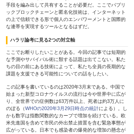
手段を編み出して共有することが必要だ。ここでパブリ
ックブロックチェーンと匿名化技術は、インターネット
の上で信頼できる形で個人のエンパワーメントと国際的
な連帯を実現するツールとなるはずだ。
ハラリ論考に見る2つの対立軸
ここでお断りしたいことがある。今回の記事では短期的
な予測やサバイバル術に類する話題は出てこない。私た
ちの目の前にある技術によって、私たち全員の長期的な
課題を支援できる可能性についての話をしたい。
この記事を書いているのは2020年3月末である。中国で
始まった新型コロナウイルスの流行は今や世界中に広が
り、全世界での症例数は63万件以上、死者は約3万人に
のぼる（
WHOの2020年3月29日時点の統計
による）。し
かも数字は指数関数的なカーブで増加を続けている。欧
米先進国を含めて市民の外出禁止措置を含む緊急事態が
広がっている。日本でも感染者の爆発的な増加の懸念が