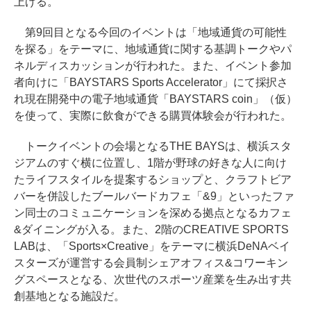
上げる。
第9回目となる今回のイベントは「地域通貨の可能性
を探る」をテーマに、地域通貨に関する基調トークやパ
ネルディスカッションが行われた。また、イベント参加
者向けに「BAYSTARS Sports Accelerator」にて採択さ
れ現在開発中の電子地域通貨「BAYSTARS coin」（仮）
を使って、実際に飲食ができる購買体験会が行われた。
トークイベントの会場となるTHE BAYSは、横浜スタ
ジアムのすぐ横に位置し、1階が野球の好きな人に向け
たライフスタイルを提案するショップと、クラフトビア
バーを併設したブールバードカフェ「&9」といったファ
ン同士のコミュニケーションを深める拠点となるカフェ
&ダイニングが入る。また、2階のCREATIVE SPORTS
LABは、「Sports×Creative」をテーマに横浜DeNAベイ
スターズが運営する会員制シェアオフィス&コワーキン
グスペースとなる、次世代のスポーツ産業を生み出す共
創基地となる施設だ。