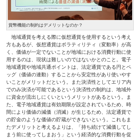
貨幣機能の制約はデメリットなのか？
地域通貨を考える際に仮想通貨を使用するという考え
方もあるが、仮想通貨はボラティリティ（変動率）が高
く、価値が一定でないことが地域における消費行動に使
用するのは、現状は難しいのではないかとのこと。電子
地域通貨や地域共通ポイントは、法定通貨である円とペ
ッグ（価値の連動）することから安定性があり使いやす
いことがメリットだという。また決済性としてエリア内
でのみ決済が可能であるという決済性の制約は、地域外
に資金が流出しにくいというメリットがあるという。ま
た、電子地域通貨は有効期限が設定されているため、時
間により価値の減価（消滅）が生じるため、法定通貨で
の貯金のような価値の貯蔵ができないという。これもま
たデメリットと考えるよりは、「持ち続けて減価してし
まう前に使ってしまおう」という経済的な消費行動を促