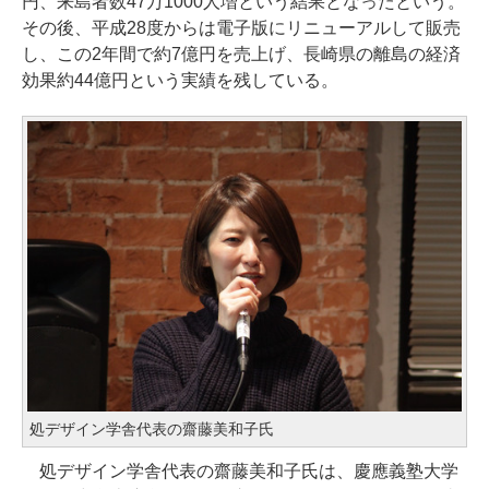
円、来島者数47万1000人増という結果となったという。
その後、平成28度からは電子版にリニューアルして販売
し、この2年間で約7億円を売上げ、長崎県の離島の経済
効果約44億円という実績を残している。
処デザイン学舎代表の齋藤美和子氏
処デザイン学舎代表の齋藤美和子氏は、慶應義塾大学