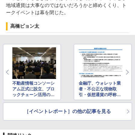
地域通貨は大事なのではないだろうかと締めくくり、ト
ークイベントは幕を閉じた。
高橋ピョン太
不動産情報コンソーシ
金融庁、ウォレット業
アム正式に設立、ブロ
者・不公正な現物取
ックチェーン活用の不
引・仮想通貨の呼称・I
動産情報共有始動へ
COに関する規制要否
を討議
［イベントレポート］の他の記事を見る