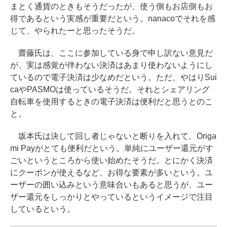
まとく通貨のときもそうだったが、使う側もお店側もお
得であるという実感が重要だという。nanacoでそれを感
じて、やられたーと思ったそうだ。
齋藤氏は、ここに参加している身で申し訳ない意見だ
が、実は感覚が伴わない決済はあまり使わないようにし
ているので電子決済は少なめだという。ただ、やはりSui
caやPASMOは使っているそうだ。それとシェアリング
自転車を使用するときの電子決済は便利だと思うとのこ
と。
坂本氏は決して回し者じゃないと断りを入れて、Origa
mi Payがとても便利だという。単純にユーザー還元がす
ごいというところから使い始めたそうだ。とにかく決済
にクーポンが使えるなど、お得な要素が多いという。ユ
ーザーの囲い込みという意味合いもあると思うが、ユー
ザー還元をしっかりとやっているというイメージで注目
しているという。