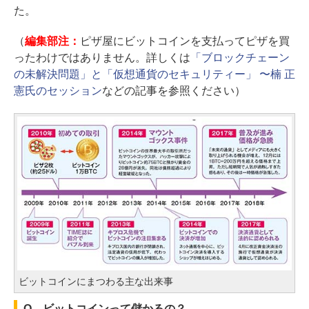
た。
（
編集部注：
ピザ屋にビットコインを支払ってピザを買
ったわけではありません。詳しくは
「ブロックチェーン
の未解決問題」と「仮想通貨のセキュリティー」 〜楠 正
憲氏のセッション
などの記事を参照ください）
ビットコインにまつわる主な出来事
Q．ビットコインって儲かるの？