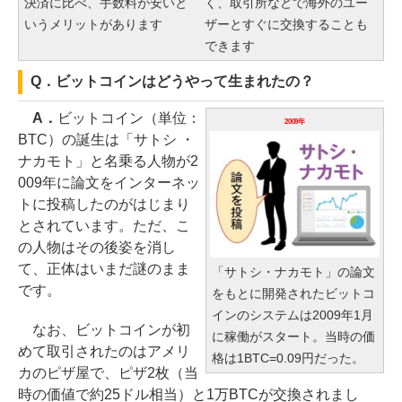
決済に比べ、手数料が安いと
く、取引所などで海外のユー
いうメリットがあります
ザーとすぐに交換することも
できます
Q．ビットコインはどうやって生まれたの？
A．
ビットコイン（単位：
2009年
BTC）の誕生は「サトシ ・
ナカモト」と名乗る人物が2
009年に論文をインターネッ
トに投稿したのがはじまり
とされています。ただ、こ
の人物はその後姿を消し
て、正体はいまだ謎のまま
「サトシ・ナカモト」の論文
です。
をもとに開発されたビットコ
インのシステムは2009年1月
なお、ビットコインが初
に稼働がスタート。当時の価
めて取引されたのはアメリ
格は1BTC=0.09円だった。
カのピザ屋で、ピザ2枚（当
時の価値で約25ドル相当）と1万BTCが交換されまし