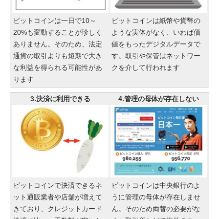
ビットコインは一日で10～
ビットコインは紙幣や貨幣の
20%も変動することが珍しく
ような実体がなく、いわば価
ありません。そのため、法定
値をもったデジタルデータで
通貨の取引よりも短期で大き
す。取引や保管はネットワー
な利益を得られる可能性があ
クを介して行われます
ります
3.決済に利用できる
4.管理の母体が存在しない
ビットコインで決済できるネ
ビットコインは中央銀行のよ
ット通販業者や店舗が増えて
うに管理の母体が存在しませ
きており、クレジットカード
ん。そのため両替の必要がな