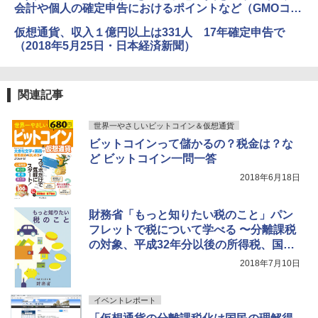
会計や個人の確定申告におけるポイントなど（GMOコイ
ン）
仮想通貨、収入１億円以上は331人 17年確定申告で
（2018年5月25日・日本経済新聞）
関連記事
世界一やさしいビットコイン＆仮想通貨
ビットコインって儲かるの？税金は？な
ど ビットコイン一問一答
2018年6月18日
財務省「もっと知りたい税のこと」パン
フレットで税について学べる 〜分離課税
の対象、平成32年分以後の所得税、国際
課税制度の解説など
2018年7月10日
イベントレポート