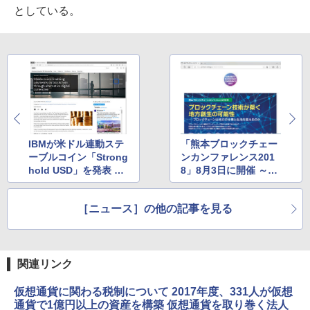
としている。
IBMが米ドル連動ステ
「熊本ブロックチェー
ーブルコイン「Strong
ンカンファレンス201
hold USD」を発表 ～
8」8月3日に開催 ～地
仮想通貨ではなく「デ
方創生とブロックチェ
ジタル通貨」でブロッ
ーンの可能性がテーマ
［ニュース］の他の記事を見る
クチェーン決済を可能
に
関連リンク
仮想通貨に関わる税制について 2017年度、331人が仮想
通貨で1億円以上の資産を構築 仮想通貨を取り巻く法人