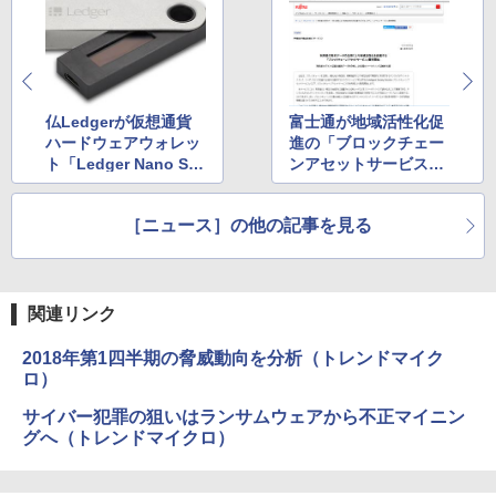
仏Ledgerが仮想通貨
富士通が地域活性化促
ハードウェアウォレッ
進の「ブロックチェー
ト「Ledger Nano S」
ンアセットサービス」
専用アプリの新バージ
を販売開始 〜クーポン
ョンを7月9日にリリー
の内容や取引記録、利
［ニュース］の他の記事を見る
ス 〜複数の仮想通貨を
用可能な地域や期間を
1つのアプリで一元管
ブロックチェーンで管
理へ
理可能
関連リンク
2018年第1四半期の脅威動向を分析（トレンドマイク
ロ）
サイバー犯罪の狙いはランサムウェアから不正マイニン
グへ（トレンドマイクロ）