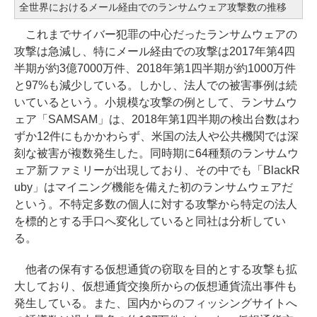
全世界におけるメール経由でのランサムウェア攻撃数の推移
これまでサイバー犯罪の中心だったランサムウェアの
攻撃は急減し、特にメール経由での攻撃は2017年第4四
半期が約3億7000万件、2018年第1四半期が約1000万件
と97%も減少している。しかし、法人での被害事例は続
いているという。小規模な攻撃の例として、ランサムウ
ェア「SAMSAM」は、2018年第1四半期の検出台数はわ
ずか12件にもかかわらず、米国の法人や公共機関では深
刻な被害が複数発生した。同時期に64種類のランサムウ
ェア新ファミリーが出現しており、その中でも「BlackR
uby」はマイニング機能を備えた初のランサムウェアだ
という。不特定多数の個人に対する攻撃から特定の法人
を標的とする手口へ変化していると同社は分析してい
る。
他者の保有する仮想通貨の窃取を目的とする攻撃も拡
大しており、仮想通貨交換所からの仮想通貨流出事件も
発生している。また、国内からのフィッシングサイトへ