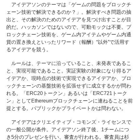
アイデアソンのテーマは「ゲームの問題をブロックチ
ェーン技術で解決できるのか？」。解決すべき問題の抽
出と、その解決のためのアイデアを見つけ出すことが目
的だ。ハッカソンではないので、可動モックは不要。ブ
ロックチェーン技術を、ゲーム内アイテムやゲーム内通
貨の置き換えといったリワード（報酬）“以外”で活用す
るアイデアを競う。
ルールは、テーマに沿っていること、未発表であるこ
と、実現可能であること。実証実験の対象になり得るア
イデアか、現時点の技術で実現できるアイデアか、ブロ
ックチェーンの基盤技術を拡張せずに成立するかが問わ
れる。「ERC20トークン」あるいは「ERC721トーク
ン」としてEthereumブロックチェーンに連ねることを前
提とする。パブリックかプライベートかは問わない。
アイデアはクリエイティブ・コモンズ・ライセンスで
の一般公開が条件。アイデアソン終了後、1チームにつ
き5分のプレゼンを行い、審査が行われる。審査員は杉