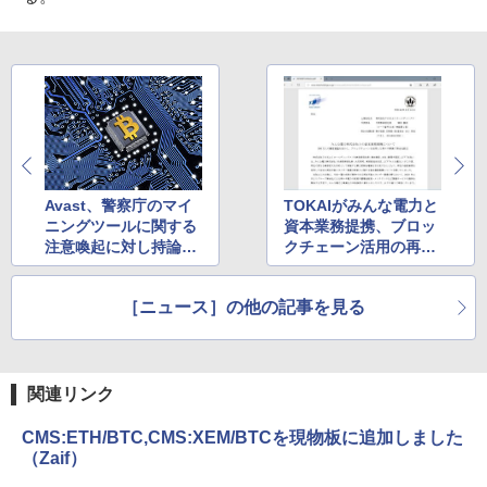
Avast、警察庁のマイ
TOKAIがみんな電力と
ニングツールに関する
資本業務提携、ブロッ
注意喚起に対し持論を
クチェーン活用の再エ
公開
ネ事業に着手
［ニュース］の他の記事を見る
関連リンク
CMS:ETH/BTC,CMS:XEM/BTCを現物板に追加しました
（Zaif）