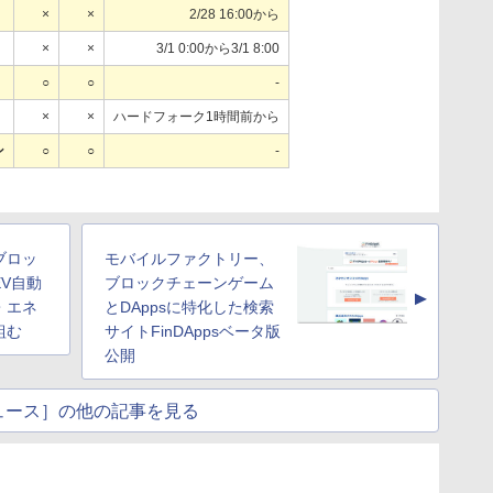
×
×
2/28 16:00から
×
×
3/1 0:00から3/1 8:00
○
○
-
×
×
ハードフォーク1時間前から
ン
○
○
-
、ブロッ
モバイルファクトリー、
V自動
ブロックチェーンゲーム
▲
・エネ
とDAppsに特化した検索
組む
サイトFinDAppsベータ版
公開
ュース］の他の記事を見る