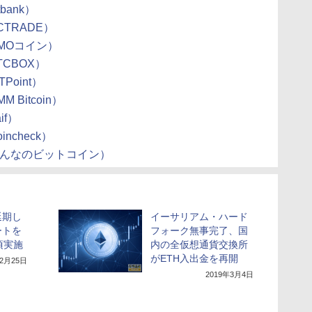
bank）
CTRADE）
GMOコイン）
TCBOX）
Point）
 Bitcoin）
if）
ncheck）
（みんなのビットコイン）
延期し
イーサリアム・ハード
ートを
フォーク無事完了、国
頃実施
内の全仮想通貨交換所
がETH入出金を再開
年2月25日
2019年3月4日