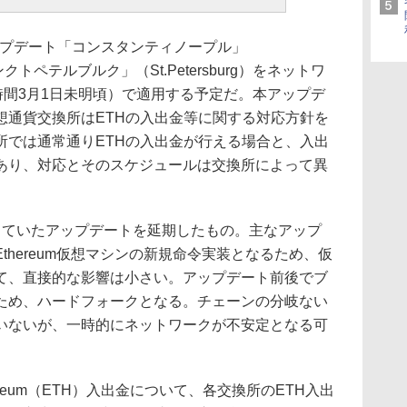
アップデート「コンスタンティノープル」
サンクトペテルブルク」（St.Petersburg）をネットワ
時間3月1日未明頃）で適用する予定だ。本アップデ
想通貨交換所はETHの入出金等に関する対応方針を
所では通常通りETHの入出金が行える場合と、入出
あり、対応とそのスケジュールは交換所によって異
ていたアップデートを延期したもの。主なアップ
thereum仮想マシンの新規命令実装となるため、仮
て、直接的な影響は小さい。アップデート前後でブ
ため、ハードフォークとなる。チェーンの分岐ない
いないが、一時的にネットワークが不安定となる可
eum（ETH）入出金について、各交換所のETH入出