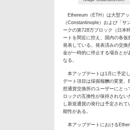
（Image: Shutterstock.com）
Ethereum（ETH）は大型
（Constantinople）および「
ークの第728万ブロック（日本
ートを間近に控え、国内の各仮
発表している。発表済みの交換
金が一時的に停止する場合とが
なる。
本アップデートは1月に予定し
デート項目は採掘報酬の変更、E
想通貨交換所のユーザーにとっ
ロックの互換性が保持されない
し新規通貨の発行は予定されて
能性がある。
本アップデートにおけるEther