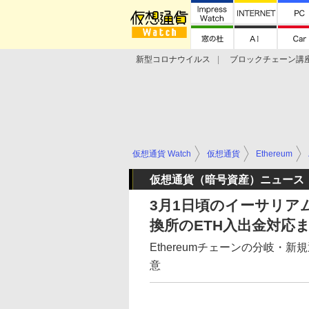
新型コロナウイルス
ブロックチェーン講
ランキング
Stellar Lumens
Libra
仮想通貨 Watch
仮想通貨
Ethereum
仮想通貨（暗号資産）ニュース
3月1日頃のイーサリア
換所のETH入出金対応
Ethereumチェーンの分岐
意