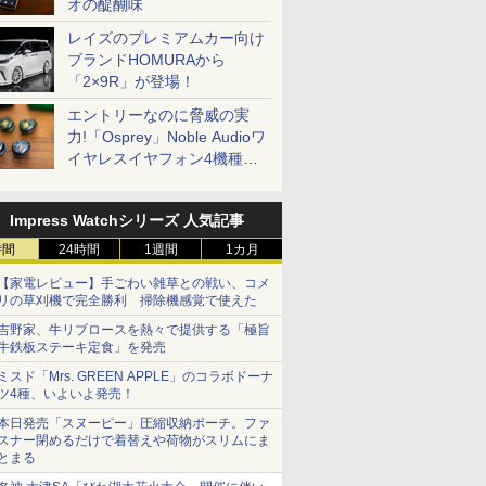
オの醍醐味
レイズのプレミアムカー向け
ブランドHOMURAから
「2×9R」が登場！
エントリーなのに脅威の実
力!「Osprey」Noble Audioワ
イヤレスイヤフォン4機種を
一気に聴く
Impress Watchシリーズ 人気記事
時間
24時間
1週間
1カ月
【家電レビュー】手ごわい雑草との戦い、コメ
リの草刈機で完全勝利 掃除機感覚で使えた
吉野家、牛リブロースを熱々で提供する「極旨
牛鉄板ステーキ定食」を発売
ミスド「Mrs. GREEN APPLE」のコラボドーナ
ツ4種、いよいよ発売！
本日発売「スヌーピー」圧縮収納ポーチ。ファ
スナー閉めるだけで着替えや荷物がスリムにま
とまる