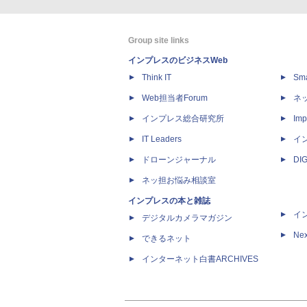
Group site links
インプレスのビジネスWeb
Think IT
Sm
Web担当者Forum
ネ
インプレス総合研究所
Imp
IT Leaders
イ
ドローンジャーナル
DI
ネッ担お悩み相談室
インプレスの本と雑誌
イ
デジタルカメラマガジン
Nex
できるネット
インターネット白書ARCHIVES