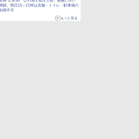
名神 大津SA「びわ湖大花火大会」開催に伴い
閉鎖。明日15～21時は店舗・トイレ・駐車場の
利用不可
もっと見る