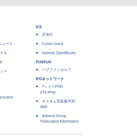
ICE
天海社
ニュース
Comic curea
ナル
impress QuickBooks
b
PUBFUN
パブファンセルフ
ミー
IPGネットワーク
TシャツPOD
pTa.shop
eractive
カスタム写真集POD
fabli
Impress Group
Publication Information