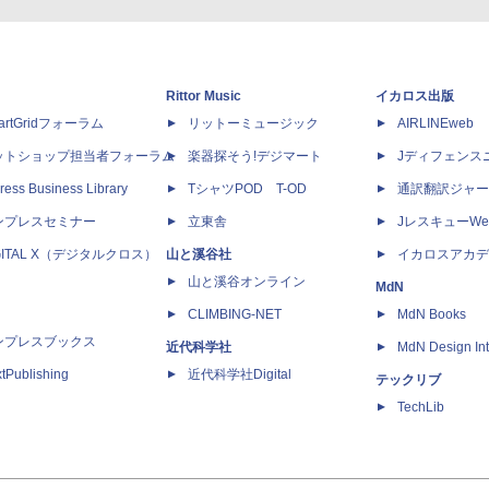
Rittor Music
イカロス出版
artGridフォーラム
リットーミュージック
AIRLINEweb
ットショップ担当者フォーラム
楽器探そう!デジマート
Jディフェンス
ress Business Library
TシャツPOD T-OD
通訳翻訳ジャー
ンプレスセミナー
立東舎
JレスキューWe
GITAL X（デジタルクロス）
山と溪谷社
イカロスアカデ
山と溪谷オンライン
MdN
CLIMBING-NET
MdN Books
ンプレスブックス
近代科学社
MdN Design Int
tPublishing
近代科学社Digital
テックリブ
TechLib