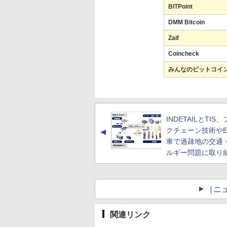
BITPoint
DMM Bitcoin
Zaif
Coincheck
みんなのビットコイ
INDETAILとTIS
クチェーン技術やE
▲
車で過疎地の交通
ルギー問題に取り
［ニ
関連リンク