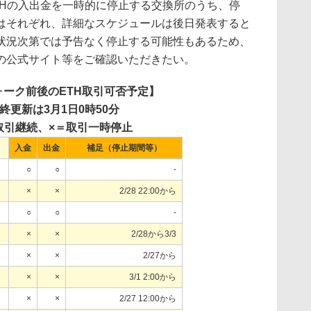
THの入出金を一時的に停止する交換所のうち、停
はそれぞれ、詳細なスケジュールは後日発表すると
状況次第では予告なく停止する可能性もあるため、
の公式サイト等をご確認いただきたい。
ォーク前後のETH取引可否予定】
終更新は3月1日0時50分
取引継続、×＝取引一時停止
入金
出金
補足（停止期間等）
○
○
-
×
×
2/28 22:00から
○
○
-
×
×
2/28から3/3
×
×
2/27から
×
×
3/1 2:00から
×
×
2/27 12:00から