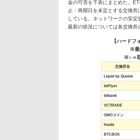
金の可否を下表にまとめた。E
止・再開日を未定とする交換所
している。ネットワークの安定
最新の状況については各交換所
【ハードフ
※最
※○＝
交換所名
Liquid by Quoine
bitFlyer
bitbank
VCTRADE
GMOコイン
Huobi
BTCBOX