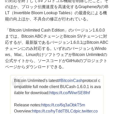
の対応を終了してSVプロトコル機能を削除したこと。そ
のほか、ブロック伝搬速度を高速化するGraphene内のIB
LT（Invertible Bloom Lookup Tables）の最適化による機
能の向上ほか、不具合の修正が行われている。
「Bitcoin Unlimited Cash Edition」のバージョン1.6.0.0
までは、Bitcoin ABCチェーンとBitcoin SVチェーンに対
応するが、最新版であるバージョン1.6.0.1はBitcoin ABC
チェーンにのみ対応する。いずれのバージョンもWindo
ws、Mac、Linux向けソフトウェアがBitcoin Unlimitedの
公式サイトから、ソースコードがGitHubのプロジェクト
ページからダウンロードできる。
Bitcoin Unlimited's latest
#BitcoinCash
protocol c
ompatible full node client BUCash-1.6.0.1 is ava
ilable for download:
https://t.co/fWwrSE8fnf
Release notes:
https://t.co/6q3aObkT5m
Overview:
https://t.co/hyTddTBLCd
pic.twitter.co