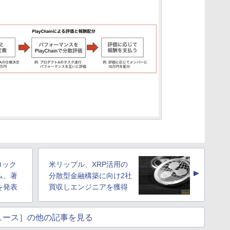
ロック
米リップル、XRP活用の
▲
ム、著
分散型金融構築に向け2社
を発表
買収しエンジニアを獲得
ュース］の他の記事を見る