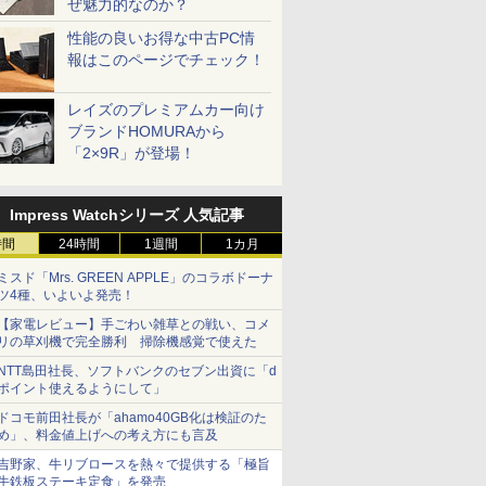
ぜ魅力的なのか？
性能の良いお得な中古PC情
報はこのページでチェック！
レイズのプレミアムカー向け
ブランドHOMURAから
「2×9R」が登場！
Impress Watchシリーズ 人気記事
時間
24時間
1週間
1カ月
ミスド「Mrs. GREEN APPLE」のコラボドーナ
ツ4種、いよいよ発売！
【家電レビュー】手ごわい雑草との戦い、コメ
リの草刈機で完全勝利 掃除機感覚で使えた
NTT島田社長、ソフトバンクのセブン出資に「d
ポイント使えるようにして」
ドコモ前田社長が「ahamo40GB化は検証のた
め」、料金値上げへの考え方にも言及
吉野家、牛リブロースを熱々で提供する「極旨
牛鉄板ステーキ定食」を発売