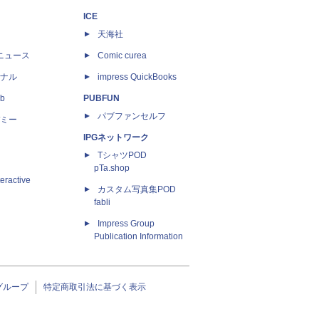
ICE
天海社
ニュース
Comic curea
ナル
impress QuickBooks
b
PUBFUN
パブファンセルフ
ミー
IPGネットワーク
TシャツPOD
pTa.shop
eractive
カスタム写真集POD
fabli
Impress Group
Publication Information
グループ
特定商取引法に基づく表示