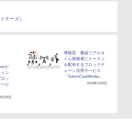
ートナーズ）
博報堂、番組リアルタ
イム視聴者にトークン
を配布するブロックチ
tiveが
ェーン活用サービス
ティン
「TokenCastMedia」
ブロッ
2019年2月6日
サービ
年4月24日