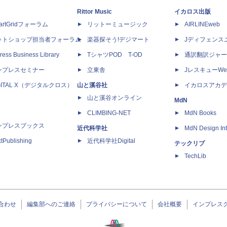
Rittor Music
イカロス出版
artGridフォーラム
リットーミュージック
AIRLINEweb
ットショップ担当者フォーラム
楽器探そう!デジマート
Jディフェンス
ress Business Library
TシャツPOD T-OD
通訳翻訳ジャー
ンプレスセミナー
立東舎
JレスキューWe
GITAL X（デジタルクロス）
山と溪谷社
イカロスアカデ
山と溪谷オンライン
MdN
CLIMBING-NET
MdN Books
ンプレスブックス
近代科学社
MdN Design Int
tPublishing
近代科学社Digital
テックリブ
TechLib
合わせ
編集部へのご連絡
プライバシーについて
会社概要
インプレス