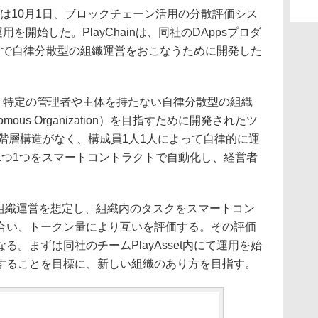
は10月1日、ブロックチェーン活用の分散評価シス
運用を開始した。PlayChainは、同社のDAppsプロダ
t」内で自律分散型の組織運営をおこなうために開発した
nは、特定の管理者や主体を持たない自律分散型の組織
tonomous Organization）を目指すために開発されたツ
階層構造がなく、構成員1人1人によって自律的に運
1つ1つをスマートコントラクトで自動化し、経営者
による組織運営を想定し、組織内のタスクをスマートコン
合い、トークン量により互いを評価する。その評価
。まずは同社のチームPlayAsset内にて運用を始
することを目標に、新しい組織のあり方を目指す。