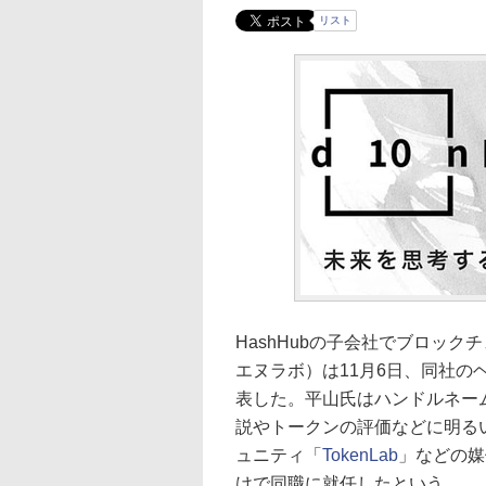
リスト
HashHubの子会社でブロック
エヌラボ）は11月6日、同社
表した。平山氏はハンドルネームi
説やトークンの評価などに明る
ュニティ「
TokenLab
」などの媒
けで同職に就任したという。