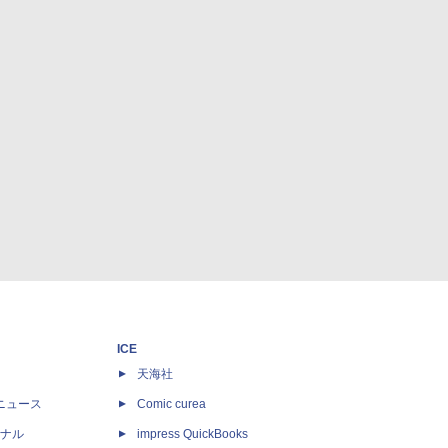
ICE
天海社
ニュース
Comic curea
ナル
impress QuickBooks