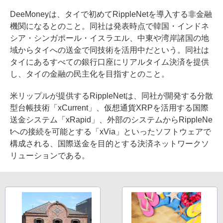
DeeMoneyは、タイで初めてRippleNetを導入する非金融
機関になるとのこと。同社は発表時点で韓国・インドネ
シア・シンガポール・イスラエル、中東や湾岸諸国の地
域からタイへの送金で同技術を活用中だという。同社は
タイにあるすべての銀行口座にリアルタイム決済を提供
し、タイの金融の民主化を目指すとのこと。
米リップルが提供するRippleNetは、同社が開発する分散
型台帳技術「xCurrent」、仮想通貨XRPを活用する国際
送金システム「xRapid」、外部のシステムからRippleNe
tへの接続を可能とする「xVia」といったソフトウェアで
構成される、国際送金を目的とする決済ネットワークソ
リューションである。