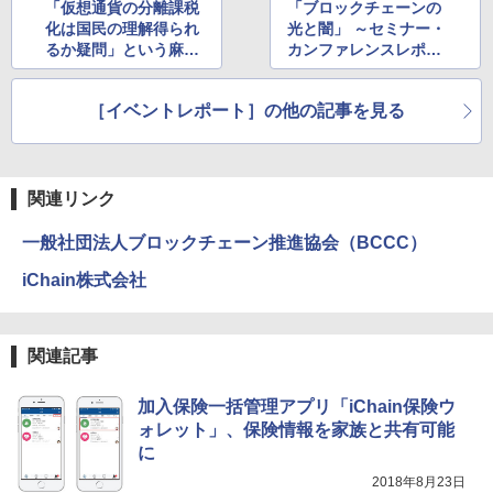
「仮想通貨の分離課税
「ブロックチェーンの
化は国民の理解得られ
光と闇」 ～セミナー・
るか疑問」という麻生
カンファレンスレポー
財務相の答弁、藤巻議
ト第1回
員からの質問を含めて
［イベントレポート］の他の記事を見る
内容＆文脈を確認して
みた
関連リンク
一般社団法人ブロックチェーン推進協会（BCCC）
iChain株式会社
関連記事
加入保険一括管理アプリ「iChain保険ウ
ォレット」、保険情報を家族と共有可能
に
2018年8月23日