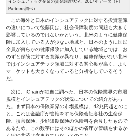
インシュアテック企業の資金調達状況、2017年データ（FT
Partners調べ）
この海外と日本のインシュアテックに対する投資意識
の違いについて後藤氏は、社会保障制度の問題も大きく
影響しているのではないかという。北米のように健康保
険に加入している人が少ない地域と、日本のように国民
全員が何らかの健康保険に加入している地域とでは、お
のずと保険に対する意識が異なり、健康保険がない北米
ではインシュアテック領域に対する関心度が高く、より
マーケットも大きくなっていると分析をしているそう
だ。
次に、iChainが独自に調べた、日本の保険業界の市場
規模とインシュアテックの状況についての紹介があっ
た。まず日本の保険業界の市場規模は、42兆円超とのこ
と。これは金融庁が管轄をする保険会社各社の生命保
険、損害保険、少額短期保険の保険料を合算したもので
あるため、この数字にはそのほかの省庁が管轄をするか
んぽや共済は含まれていないとのこと。