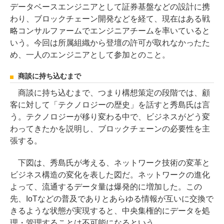
データベースエンジニアとして証券基盤などの設計に携
わり、ブロックチェーン開発などを経て、現在はある戦
略コンサルファームでエンジニアチームを率いていると
いう。今回は所属組織から登壇の許可が取れなかったた
め、一人のエンジニアとして参加とのこと。
商談に持ち込むまで
商談に持ち込むまで、つまり構想策定の段階では、顧
客に対して「テクノロジーの歴史」を話すと秀島氏は言
う。テクノロジーが移り変わる中で、ビジネスがどう変
わってきたかを説明し、ブロックチェーンの必要性を主
張する。
下図は、秀島氏が考える、ネットワーク技術の変革と
ビジネス構造の変化を表した図だ。ネットワークの進化
よって、流通するデータ量は爆発的に増加した。この
先、IoTなどの普及でありとあらゆる情報が互いに交換で
きるような状態が実現すると、中央集権的にデータを処
理・管理することは不可能になるという。