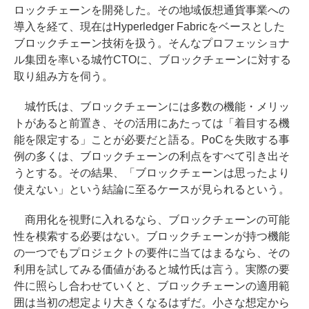
ロックチェーンを開発した。その地域仮想通貨事業への
導入を経て、現在はHyperledger Fabricをベースとした
ブロックチェーン技術を扱う。そんなプロフェッショナ
ル集団を率いる城竹CTOに、ブロックチェーンに対する
取り組み方を伺う。
城竹氏は、ブロックチェーンには多数の機能・メリッ
トがあると前置き、その活用にあたっては「着目する機
能を限定する」ことが必要だと語る。PoCを失敗する事
例の多くは、ブロックチェーンの利点をすべて引き出そ
うとする。その結果、「ブロックチェーンは思ったより
使えない」という結論に至るケースが見られるという。
商用化を視野に入れるなら、ブロックチェーンの可能
性を模索する必要はない。ブロックチェーンが持つ機能
の一つでもプロジェクトの要件に当てはまるなら、その
利用を試してみる価値があると城竹氏は言う。実際の要
件に照らし合わせていくと、ブロックチェーンの適用範
囲は当初の想定より大きくなるはずだ。小さな想定から