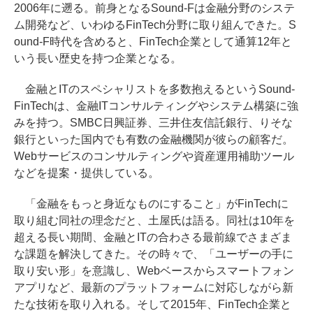
2006年に遡る。前身となるSound-Fは金融分野のシステ
ム開発など、いわゆるFinTech分野に取り組んできた。S
ound-F時代を含めると、FinTech企業として通算12年と
いう長い歴史を持つ企業となる。
金融とITのスペシャリストを多数抱えるというSound-
FinTechは、金融ITコンサルティングやシステム構築に強
みを持つ。SMBC日興証券、三井住友信託銀行、りそな
銀行といった国内でも有数の金融機関が彼らの顧客だ。
Webサービスのコンサルティングや資産運用補助ツール
などを提案・提供している。
「金融をもっと身近なものにすること」がFinTechに
取り組む同社の理念だと、土屋氏は語る。同社は10年を
超える長い期間、金融とITの合わさる最前線でさまざま
な課題を解決してきた。その時々で、「ユーザーの手に
取り安い形」を意識し、Webベースからスマートフォン
アプリなど、最新のプラットフォームに対応しながら新
たな技術を取り入れる。そして2015年、FinTech企業と