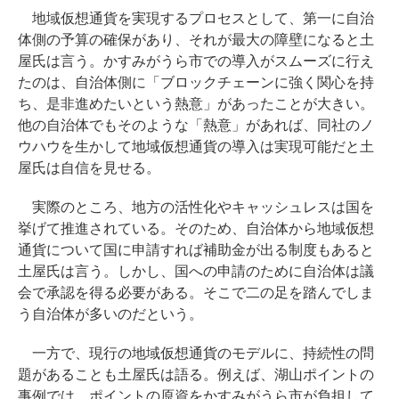
地域仮想通貨を実現するプロセスとして、第一に自治
体側の予算の確保があり、それが最大の障壁になると土
屋氏は言う。かすみがうら市での導入がスムーズに行え
たのは、自治体側に「ブロックチェーンに強く関心を持
ち、是非進めたいという熱意」があったことが大きい。
他の自治体でもそのような「熱意」があれば、同社のノ
ウハウを生かして地域仮想通貨の導入は実現可能だと土
屋氏は自信を見せる。
実際のところ、地方の活性化やキャッシュレスは国を
挙げて推進されている。そのため、自治体から地域仮想
通貨について国に申請すれば補助金が出る制度もあると
土屋氏は言う。しかし、国への申請のために自治体は議
会で承認を得る必要がある。そこで二の足を踏んでしま
う自治体が多いのだという。
一方で、現行の地域仮想通貨のモデルに、持続性の問
題があることも土屋氏は語る。例えば、湖山ポイントの
事例では、ポイントの原資をかすみがうら市が負担して