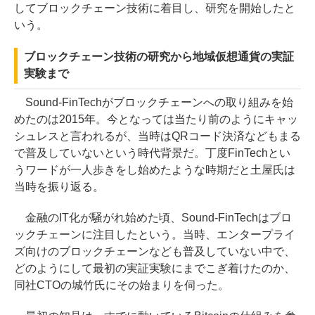
してブロックチェーン技術に着目し、研究を開始したと
いう。
ブロックチェーン技術の研究から地域仮想通貨の実証
実験まで
Sound-FinTechがブロックチェーンへの取り組みを始
めたのは2015年。今となっては当たり前のようにキャッ
シュレスと言われるが、当時はQRコード決済などもまる
で普及していないという時代背景だ。丁度FinTechとい
うワードが一人歩きをし始めたような時期だと土屋氏は
当時を振り返る。
金融のIT化が騒がれ始めた頃、Sound-FinTechはブロ
ックチェーンに注目したという。当時、エンタープライ
ズ向けのブロックチェーンなども普及していない中で、
どのようにして最初の実証実験にまでこぎ着けたのか、
同社CTOの城竹氏にその始まりを伺った。