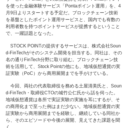
を使った金融体験サービス「Pontaポイント運用」を、4
月9日よりスタートする予定だ。ブロックチェーン技術
を基盤としたポイント運用サービスと、国内でも有数の
利用者数を持つポイントサービスが提携するということ
で、一躍話題となった。
STOCK POINTの提供するサービスは、株式会社Soun
d-FinTechがそのシステム開発を担当する。同社は、その
名の通りFinTech分野に取り組む。ブロックチェーン技
術を活用して、Stock Pointの他にも、地域仮想通貨の実
証実験（PoC）から商用展開までを手がけている。
今回、両社の代表取締役を務める土屋清美氏と、Soun
d-FinTech・取締役CTOの城竹公仁氏から話を伺った。
地域仮想通貨は各所で実証実験の実施を耳にするが、そ
の商用化まで至った例はまだ少ない。地域仮想通貨の実
証実験から商用展開までを経験し、継続している同社か
ら、そのエピソードや今後の展開、見えてきた課題を聞
く。