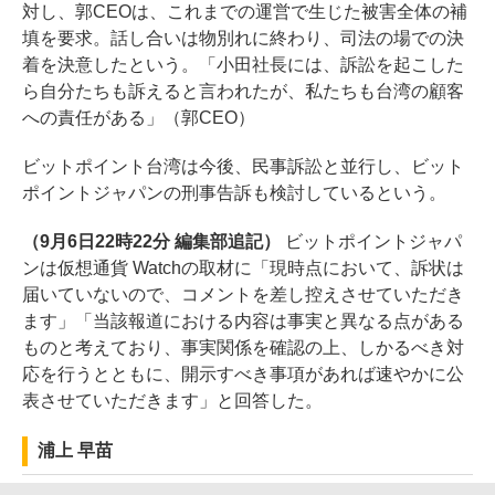
対し、郭CEOは、これまでの運営で生じた被害全体の補
填を要求。話し合いは物別れに終わり、司法の場での決
着を決意したという。「小田社長には、訴訟を起こした
ら自分たちも訴えると言われたが、私たちも台湾の顧客
への責任がある」（郭CEO）
ビットポイント台湾は今後、民事訴訟と並行し、ビット
ポイントジャパンの刑事告訴も検討しているという。
（9月6日22時22分 編集部追記）
ビットポイントジャパ
ンは仮想通貨 Watchの取材に「現時点において、訴状は
届いていないので、コメントを差し控えさせていただき
ます」「当該報道における内容は事実と異なる点がある
ものと考えており、事実関係を確認の上、しかるべき対
応を行うとともに、開示すべき事項があれば速やかに公
表させていただきます」と回答した。
浦上 早苗