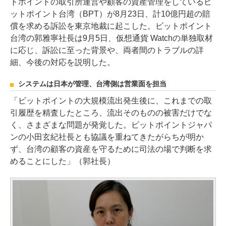
トポイントの取引所運営や顧客の資産管理をしているビ
ットポイント台湾（BPT）が8月23日、計10億円超の賠
償を求める訴訟を東京地裁に起こした。ビットポイント
台湾の郭雅寧社長は9月5日、仮想通貨 Watchの単独取材
に応じ、訴訟に至った背景や、両者間のトラブルの詳
細、今後の対応を説明した。
システムは日本が管理、台湾側は営業面を担当
「ビットポイントの大規模流出発生後に、これまでの取
引履歴を精査したところ、流出そのものの被害だけでな
く、さまざまな問題が発覚した。ビットポイントジャパ
ンの小田玄紀社長とも協議を重ねてきたがらちが明か
ず、台湾の顧客の資産を守るために司法の場で判断を求
めることにした」（郭社長）