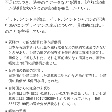
不足に気づき、過去の全データなどを調査。訴状に記載
した過剰請求や入金の未記載を発見したという。
ビットポイント台湾は、ビットポイントジャパンの不法
行為やコンプライアンス違反について、具体的には以下
のことを主張している。
質権の一方的な清算に伴う評価損
日本から請求された代金を銀行取引などの制約で送金できない
ときがあり、台湾の顧客の保有する仮想通貨に質権を設定し、
担保として差し入れた。それを事前通知なく清算され、原告の
帳簿上7億円の評価損が生じた。
台湾側の負債の水増し
日本側が台湾に送付した清算表に明らかな矛盾が存在し、台湾
側の負債が15億円水増しされた。
台湾側からの送金の未反映
台湾側は日本側に計41億1868万4137円を送金した。 しかし清
算表には計35億8501万3938円しか反映されておらず、5億
3367万199円の送金分が反映されていない。
帳簿の矛盾