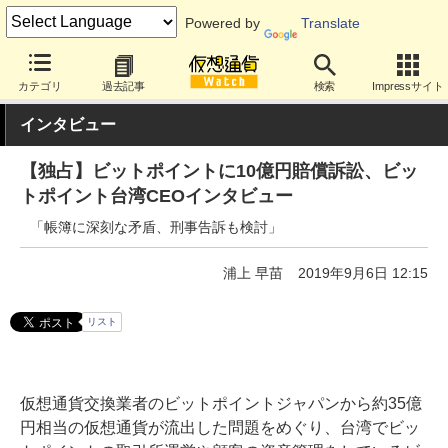
Powered by
Translate
カテゴリ
過去記事
検索
Impressサイト
インタビュー
【独占】ビットポイントに10億円賠償訴訟、ビッ
トポイント台湾CEOインタビュー
「帳簿に深刻な矛盾、刑事告訴も検討」
浦上 早苗
2019年9月6日 12:15
リスト
仮想通貨交換業者のビットポイントジャパンから約35億
円相当の仮想通貨が流出した問題をめぐり、台湾でビッ