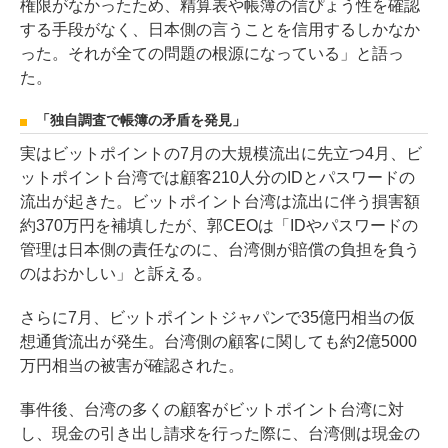
権限がなかったため、精算表や帳簿の信ぴょう性を確認
する手段がなく、日本側の言うことを信用するしかなか
った。それが全ての問題の根源になっている」と語っ
た。
「独自調査で帳簿の矛盾を発見」
実はビットポイントの7月の大規模流出に先立つ4月、ビ
ットポイント台湾では顧客210人分のIDとパスワードの
流出が起きた。ビットポイント台湾は流出に伴う損害額
約370万円を補填したが、郭CEOは「IDやパスワードの
管理は日本側の責任なのに、台湾側が賠償の負担を負う
のはおかしい」と訴える。
さらに7月、ビットポイントジャパンで35億円相当の仮
想通貨流出が発生。台湾側の顧客に関しても約2億5000
万円相当の被害が確認された。
事件後、台湾の多くの顧客がビットポイント台湾に対
し、現金の引き出し請求を行った際に、台湾側は現金の