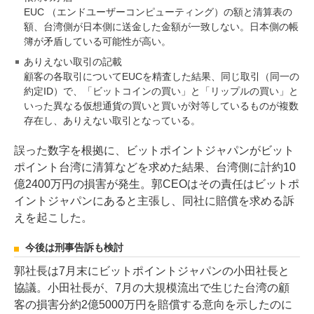
EUC （エンドユーザーコンピューティング）の額と清算表の
額、台湾側が日本側に送金した金額が一致しない。日本側の帳
簿が矛盾している可能性が高い。
ありえない取引の記載
顧客の各取引についてEUCを精査した結果、同じ取引（同一の
約定ID）で、「ビットコインの買い」と「リップルの買い」と
いった異なる仮想通貨の買いと買いが対等しているものが複数
存在し、ありえない取引となっている。
誤った数字を根拠に、ビットポイントジャパンがビット
ポイント台湾に清算などを求めた結果、台湾側に計約10
億2400万円の損害が発生。郭CEOはその責任はビットポ
イントジャパンにあると主張し、同社に賠償を求める訴
えを起こした。
今後は刑事告訴も検討
郭社長は7月末にビットポイントジャパンの小田社長と
協議。小田社長が、7月の大規模流出で生じた台湾の顧
客の損害分約2億5000万円を賠償する意向を示したのに