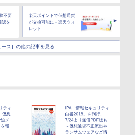
受取不要
楽天ポイントで仮想通貨
▲
確認を
が交換可能に＝楽天ウォ
レット
ュース］の他の記事を見る
ュリティ
IPA「情報セキュリティ
、仮想
白書2018」を刊行、
脅迫メ
7/24より無償PDF版も
向を報
～仮想通貨不正流出や
ランサムウェアなど情