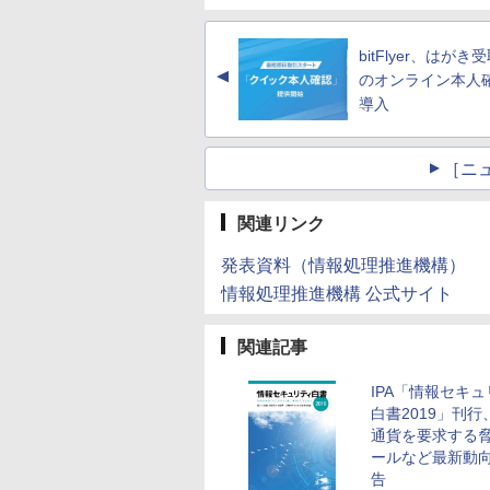
bitFlyer、はがき
▲
のオンライン本人
導入
［ニ
関連リンク
発表資料（情報処理推進機構）
情報処理推進機構 公式サイト
関連記事
IPA「情報セキ
白書2019」刊行
通貨を要求する
ールなど最新動
告