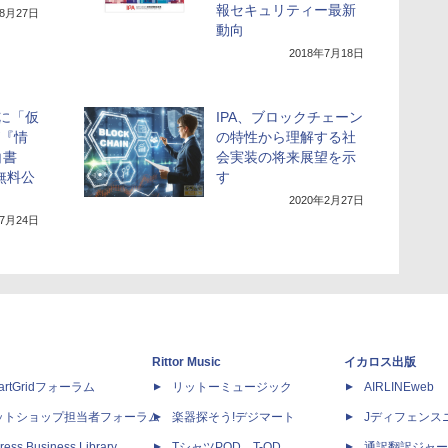
報セキュリティー最新
年8月27日
動向
2018年7月18日
に「仮
IPA、ブロックチェーン
が『情
の特性から理解する社
白書
会実装の将来展望を示
を無料公
す
2020年2月27日
年7月24日
Rittor Music
イカロス出版
artGridフォーラム
リットーミュージック
AIRLINEweb
ットショップ担当者フォーラム
楽器探そう!デジマート
Jディフェンス
ress Business Library
TシャツPOD T-OD
通訳翻訳ジャー