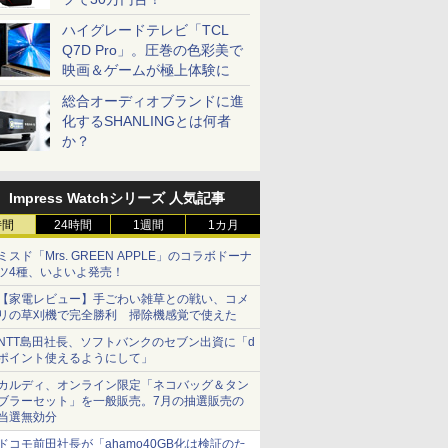
ハイグレードテレビ「TCL
Q7D Pro」。圧巻の色彩美で
映画＆ゲームが極上体験に
総合オーディオブランドに進
化するSHANLINGとは何者
か？
Impress Watchシリーズ 人気記事
時間
24時間
1週間
1カ月
ミスド「Mrs. GREEN APPLE」のコラボドーナ
ツ4種、いよいよ発売！
【家電レビュー】手ごわい雑草との戦い、コメ
リの草刈機で完全勝利 掃除機感覚で使えた
NTT島田社長、ソフトバンクのセブン出資に「d
ポイント使えるようにして」
カルディ、オンライン限定「ネコバッグ＆タン
ブラーセット」を一般販売。7月の抽選販売の
当選無効分
ドコモ前田社長が「ahamo40GB化は検証のた