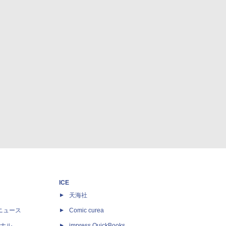
ICE
天海社
ニュース
Comic curea
ナル
impress QuickBooks