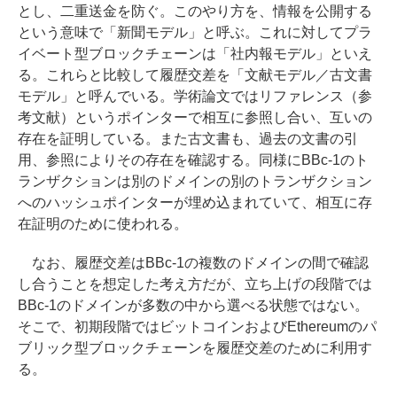
とし、二重送金を防ぐ。このやり方を、情報を公開する
という意味で「新聞モデル」と呼ぶ。これに対してプラ
イベート型ブロックチェーンは「社内報モデル」といえ
る。これらと比較して履歴交差を「文献モデル／古文書
モデル」と呼んでいる。学術論文ではリファレンス（参
考文献）というポインターで相互に参照し合い、互いの
存在を証明している。また古文書も、過去の文書の引
用、参照によりその存在を確認する。同様にBBc-1のト
ランザクションは別のドメインの別のトランザクション
へのハッシュポインターが埋め込まれていて、相互に存
在証明のために使われる。
なお、履歴交差はBBc-1の複数のドメインの間で確認
し合うことを想定した考え方だが、立ち上げの段階では
BBc-1のドメインが多数の中から選べる状態ではない。
そこで、初期段階ではビットコインおよびEthereumのパ
ブリック型ブロックチェーンを履歴交差のために利用す
る。