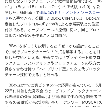
に新たなブロックチェーン／分散型台帳技術である「BB
c-1」（Beyond Blockchain One）の正式版（v1.0）を公
開した。GitHub上で
BBc-1のドキュメントとソースコー
ド
を入手できる。公開したBBc-1 Core v1.0は、BBc-1で
定義したプロトコルのPython3による参照実装との位置
付けである。オープンソースの流儀に従い、同じプロト
コルの別の実装を作ることは自由だ。
BBc-1をざっくり説明すると「ゼロから設計すること
で、現行ブロックチェーンの欠点を解消する」ことを目
指した技術といえる。発表文では「プライベート型ブロ
ックチェーンとパブリック型ブロックチェーンの双方の
良さを合わせ持つ『ハイブリッド型』の次世代ブロック
チェーン技術である」と述べる。
BBc-1はすでに実ビジネスへの応用が進んでいる。5月
22日に開催した発表会では、ビヨンドブロックチェーン
代表理事の斉藤 賢爾氏および同理事で中心的な開発者で
ある久保 健氏からの説明があり、デンソー、MUSCATス