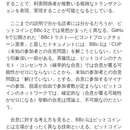
することで、利害関係者が複数いる複雑なトランザクシ
ョンを表現、実現することが可能となるとしている。
ここまでの説明で分かる読者には分かるだろうが、ビ
ットコインとBBc-1とでは発想がまったく異なる。GitHu
bで公開された「BBcトラスト──ビヨンドブロックチェ
ーン憲章」と題したドキュメントには、BBc-1は「CUP
（未知の参加者との合意問題）を解こうとしない」とい
う印象深い一節がある。斉藤氏は、ビットコインのナカ
モト・コンセンサス（確率的な合意）では合意が覆る可
能性がゼロにならないことから、未知の参加者との合意
問題は「解けていない」とする。合意に参加するマイナ
ーの参加、脱退が自由で参加者数が定まらないビットコ
インのネットワークでは、確定的な（合意が覆る可能性
がゼロになる）挙動の合意は理論上、不可能なのだとい
う。
合意に対する考え方を見ると、BBc-1はビットコイン
とは立場がまったく異なる技術といえる。ビットコイン