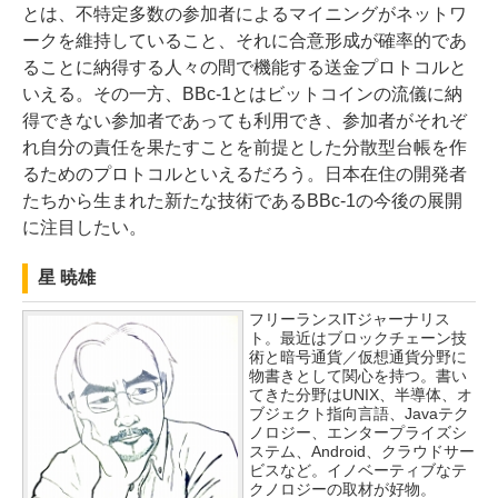
とは、不特定多数の参加者によるマイニングがネットワ
ークを維持していること、それに合意形成が確率的であ
ることに納得する人々の間で機能する送金プロトコルと
いえる。その一方、BBc-1とはビットコインの流儀に納
得できない参加者であっても利用でき、参加者がそれぞ
れ自分の責任を果たすことを前提とした分散型台帳を作
るためのプロトコルといえるだろう。日本在住の開発者
たちから生まれた新たな技術であるBBc-1の今後の展開
に注目したい。
星 暁雄
フリーランスITジャーナリス
ト。最近はブロックチェーン技
術と暗号通貨／仮想通貨分野に
物書きとして関心を持つ。書い
てきた分野はUNIX、半導体、オ
ブジェクト指向言語、Javaテク
ノロジー、エンタープライズシ
ステム、Android、クラウドサー
ビスなど。イノベーティブなテ
クノロジーの取材が好物。