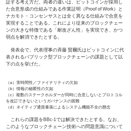
証する考え方だ。両者の違いは、ビットコインが採用し
た合意形成の仕組みである作業証明（Proof of Work）と
ナカモト・コンセンサスとは全く異なる仕組みで合意を
実現することである。これにより従来のブロックチェー
ンの大きな特徴である「耐改ざん性」を実現でき、かつ
弱点を解消できたとする。
発表会で、代表理事の斉藤 賢爾氏はビットコインに代
表されるパブリック型ブロックチェーンの課題として以
下の点を挙げた。
（a）実時間性／ファイナリティの欠如
（b）情報の秘匿性の欠如
（c）複数のステークホルダーが同時に合意しないとプロトコル
を改訂できないというガバナンスの困難
（d）ネイティブ通貨暴落によるシステム機能不全の懸念
これらの課題をBBc-1では解決できたとする。なお、
このようなブロックチェーン技術への問題意識について