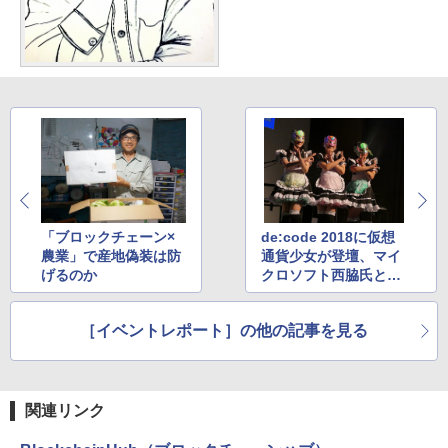
「ブロックチェーン×
de:code 2018に仮想
農業」で産地偽装は防
通貨少女が登壇、マイ
げるのか
クロソフト西脇氏とbit
Flyer小宮山氏らでト
ークショーが盛り上が
［イベントレポート］の他の記事を見る
る
関連リンク