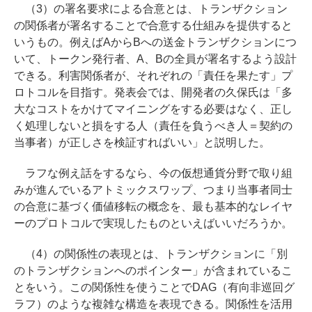
（3）の署名要求による合意とは、トランザクション
の関係者が署名することで合意する仕組みを提供すると
いうもの。例えばAからBへの送金トランザクションにつ
いて、トークン発行者、A、Bの全員が署名するよう設計
できる。利害関係者が、それぞれの「責任を果たす」プ
ロトコルを目指す。発表会では、開発者の久保氏は「多
大なコストをかけてマイニングをする必要はなく、正し
く処理しないと損をする人（責任を負うべき人＝契約の
当事者）が正しさを検証すればいい」と説明した。
ラフな例え話をするなら、今の仮想通貨分野で取り組
みが進んでいるアトミックスワップ、つまり当事者同士
の合意に基づく価値移転の概念を、最も基本的なレイヤ
ーのプロトコルで実現したものといえばいいだろうか。
（4）の関係性の表現とは、トランザクションに「別
のトランザクションへのポインター」が含まれているこ
とをいう。この関係性を使うことでDAG（有向非巡回グ
ラフ）のような複雑な構造を表現できる。関係性を活用