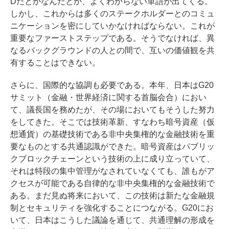
Dだとかなんだとか、よくわからない単語が出てくる。
しかし、これからは多くのステークホルダーとのコミュ
ニケーションを密にしていかなければならない。これが
重要なファーストステップである。そうでなければ、異
なるバックグラウンドの人との間で、互いの価値観を共
有することはできない。
さらに、国際的な協調も必要である。本年、日本はG20
サミット（金融・世界経済に関する首脳会合）におい
て、議長国を務めたが、その場においてもそうした努力
をしてきた。そこでは技術革新、すなわち暗号資産（仮
想通貨）の基礎技術である非中央集権的な金融技術を重
要なものとする共通認識ができた。暗号資産はパブリッ
クブロックチェーンという技術の上に成り立っていて、
それは特段の集中管理がなされていなくても、誰もがア
クセスが可能である自律的な非中央集権的な金融技術で
ある。まだ見ぬ将来において、この技術は新たな金融規
制とセキュリティを強化することにつながる。G20にお
いて、日本はこうした議論を通じて、共通理解の形成を