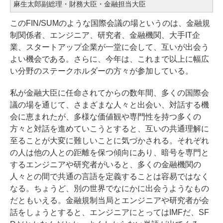
麻生太郎副総理・財務大臣・金融担当大臣
このFIN/SUMのような国際会議の場というのは、金融規
制関係者、エンジニア、研究者、金融機関、大手IT企
業、スタートアップ企業が一堂に会して、互いが出会う
よい機会である。さらに、今年は、これまで以上に幅広
い分野のステークホルダーの方々が参加している。
私が金融大臣に任命されてからの数年間、多くの国際会
議の場を通じて、さまざまな人々と出会い、対話する機
会に恵まれたが、多様な価値観や専門性を持つ多くの
方々と対話を進めていこうとすると、互いの共通理解に
至ることが大変に難しいことに気づかされる。それぞれ
の人は他の人との距離を保つ傾向にあり、暗号を専門と
するエンジニアや研究者がいると、多くの金融機関の
人々との間で共通の言語を定義することは容易ではなく
なる。ちょうど、別の世界でなにかに出会うようなもの
だともいえる。金融規制当局とエンジニアや研究者が会
話をしょうとすると、エンジニアにとってはIMFだ、SF