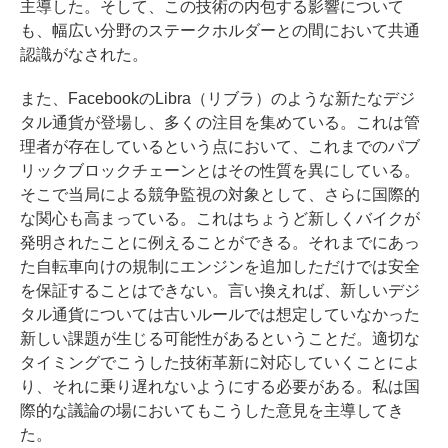
主導した。そして、この技術の内包する影響について
も、幅広い分野のステークホルダーとの間において共通
認識がなされた。
また、FacebookのLibra（リブラ）のような新たなデジ
タル通貨が登場し、多くの注目を集めている。これは管
理者が存在しているという点において、これまでのパブ
リックブロックチェーンとはその性質を異にしている。
そこで当局による競争監視の対象として、さらに国際的
な関心も高まっている。これはちょうど新しくバイクが
発明されたことに例えることができる。それまでにあっ
た自転車向けの規制にエンジンを追加しただけでは安全
を保証することはできない。言い換えれば、新しいデジ
タル通貨については古いルールでは想定していなかった
新しい課題が生じる可能性があるということだ。適切な
タイミングでこうした技術革新に対応していくことによ
り、それに乗り遅れないようにする必要がある。私は国
際的な議論の場においてもこうした意見を主導してき
た。