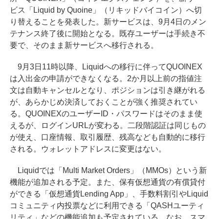
ビス「Liquid by Quoine」（リキッドバイコイン）へ切
り替えることを発表した。新サービスは、9月4日のメン
テナンス終了後に開始となる。既存ユーザーは手続き不
要で、そのまま新サービスへ移行される。
9月3日11時以降、Liquidへの移行に伴ってQUOINEX
は入出金の申請ができなくなる。2か月以上前の指値注
文は自動キャンセルとなり、ポジションは引き継がれる
が、あらかじめ決済しておくことが強く推奨されてい
る。QUOINEXのユーザーID・パスワードはそのまま使
えるが、ログインURLが変わる。二段階認証は同じもの
が使え、口座情報、取引履歴、残高なども自動的に移行
される。ウォレットアドレスに変更はない。
Liquidでは「Multi Market Orders」（MMOs）という新
機能が追加される予定。また、保有仮想通貨の有償貸付
ができる「仮想通貨Lending App」、手数料割引やLiquid
コミュニティ内投票などに利用できる「QASHユーティ
リティ」などの機能追加も予定されている。なお、スマ