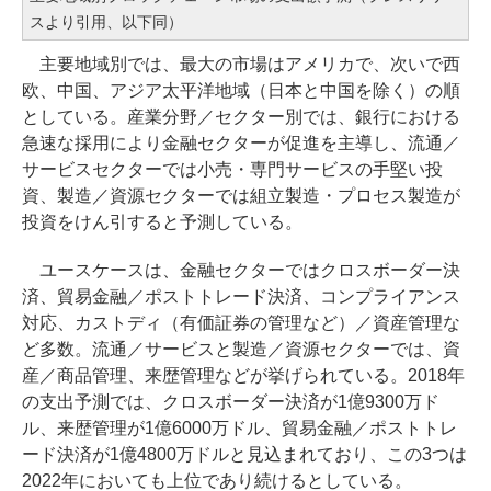
スより引用、以下同）
主要地域別では、最大の市場はアメリカで、次いで西
欧、中国、アジア太平洋地域（日本と中国を除く）の順
としている。産業分野／セクター別では、銀行における
急速な採用により金融セクターが促進を主導し、流通／
サービスセクターでは小売・専門サービスの手堅い投
資、製造／資源セクターでは組立製造・プロセス製造が
投資をけん引すると予測している。
ユースケースは、金融セクターではクロスボーダー決
済、貿易金融／ポストトレード決済、コンプライアンス
対応、カストディ（有価証券の管理など）／資産管理な
ど多数。流通／サービスと製造／資源セクターでは、資
産／商品管理、来歴管理などが挙げられている。2018年
の支出予測では、クロスボーダー決済が1億9300万ド
ル、来歴管理が1億6000万ドル、貿易金融／ポストトレ
ード決済が1億4800万ドルと見込まれており、この3つは
2022年においても上位であり続けるとしている。