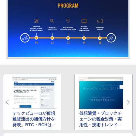
テックビューロが仮想
仮想通貨・ブロックチ
通貨流出の補償方針を
ェーンの税金対策・実
発表。BTC・BCHは同
用性・技術トレンドが
額、MONAは6割を同
分かる「BlockChainJ