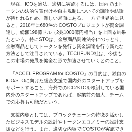
現在、ICOを適法、適切に実施するには、国内ではト
ークンの法的位置付けや自主規制についての議論や結論
が待たれるため、難しい局面にある。一方で世界的に見
ると、2018年に680件のICO/STOプロジェクトが資金調
達し、総額198億ドル（2兆1000億円相当）を上回る結果
だという。特にSTOは、金融商品関連法令にのっとり、
金融商品としてトークンを発行し資金調達を行う新たな
方法として注目されている。TECHFUND社は、今後も
この市場の発展を健全な形で加速させていくとのこと。
「ACCEL PROGRAM for ICO/STO」の目的は、独自の
ICO/STOに向けた総合支援で国内外のスタートアップを
サポートすること。海外でのICO/STOを検討している国
内外のスタートアップであれば、起業前の個人、チーム
での応募も可能だという。
支援内容としては、ブロックチェーンの特徴を活かし
たビジネスモデルの設計やトークンエコノミーの設計支
援などを行う。また、適切な内容でICO/STOが実施でき