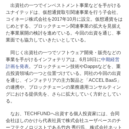
出資社の一つでインベストメント事業などを手がける
ユナイテッドは、仮想通貨取引関連事業を行う子会社、
コイネージ株式会社を2017年10月に設立。仮想通貨をは
じめとする、ブロックチェーン関連事業の拡大を見据え
た事業展開の検討を進めている。今回の出資を通じ、事
業面でも協力していきたいとしている。
同じく出資社の一つでソフトウェア開発・販売などの
事業を手がけるインフォテリアは、6月18日に
中期経営
計画を発表
。ブロックチェーン技術やDappsなどを、重
点投資領域の一つと位置づけている。同社の今回の出資
を通じ、インフォテリアの主力製品と「ACCEL BaaS」
の連携や、ブロックチェーンの業務適用コンサルティン
グにおける提供先を、さらに拡大していく方針としてい
る。
なお、TECHFUNDへ出資する個人投資家には、合同
会社ほしのかけら代表社員で株式会社ユーザベースのチ
ーフテクノロジストである竹内 秀行氏、株式会社ネット