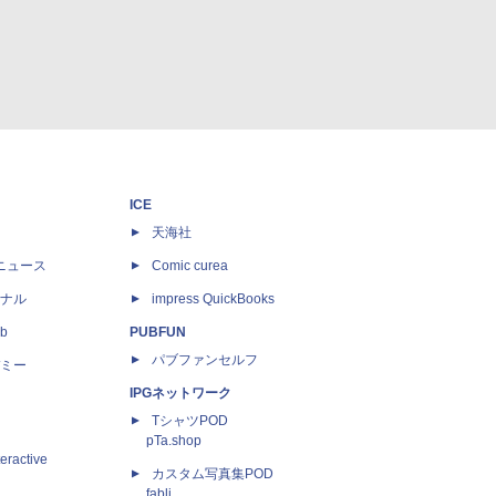
ICE
天海社
ニュース
Comic curea
ナル
impress QuickBooks
b
PUBFUN
パブファンセルフ
ミー
IPGネットワーク
TシャツPOD
pTa.shop
eractive
カスタム写真集POD
fabli