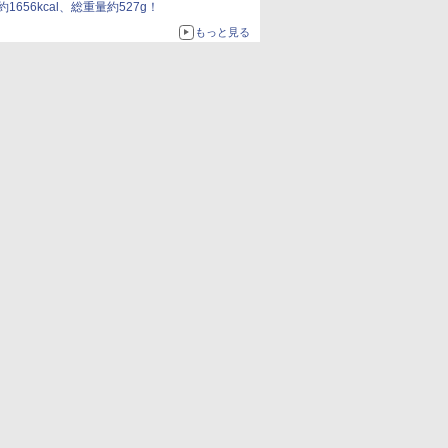
約1656kcal、総重量約527g！
もっと見る