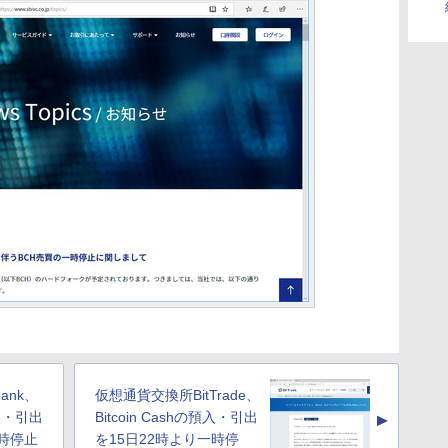
ank、
仮想通貨交換所BitTrade、
預入・引出
Bitcoin Cashの預入・引出
▲
一時停止
を15日22時より一時停