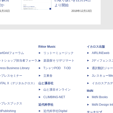
が解消
の取り扱いを12月14日
裂か
より開始
11月15日
2018年12月13日
Rittor Music
イカロス出版
artGridフォーラム
リットーミュージック
AIRLINEweb
ットショップ担当者フォーラム
楽器探そう!デジマート
Jディフェンス
ress Business Library
TシャツPOD T-OD
通訳翻訳ジャー
ンプレスセミナー
立東舎
JレスキューWe
GITAL X（デジタルクロス）
山と溪谷社
イカロスアカデ
山と溪谷オンライン
MdN
CLIMBING-NET
MdN Books
ンプレスブックス
近代科学社
MdN Design Int
tPublishing
近代科学社Digital
テックリブ