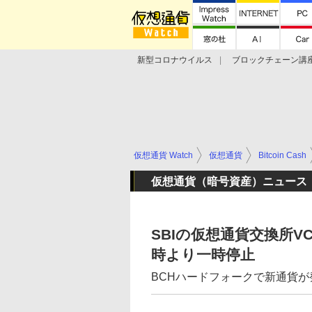
新型コロナウイルス
ブロックチェーン講
ランキング
Stellar Lumens
Libra
仮想通貨 Watch
仮想通貨
Bitcoin Cash
仮想通貨（暗号資産）ニュース
SBIの仮想通貨交換所VCTR
時より一時停止
BCHハードフォークで新通貨