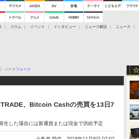
座
コラム
イベント
インタビュー
ニュース解説
ニュース
Bitcoin Cash
ブックに学ぶ
お知らせ
金融庁研究会
ハードフォーク
ADE、Bitcoin Cashの売買を13日7
が発生した場合には新通貨または現金で供給予定
小鳥遊 萌依
2018年11月8日 07:02