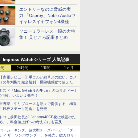
エントリーなのに脅威の実
力!「Osprey」Noble Audioワ
イヤレスイヤフォン4機種を
一気に聴く
ソニーミラーレス一眼の大特
集！ 見どころ記事まとめ
Impress Watchシリーズ 人気記事
時間
24時間
1週間
1カ月
【家電レビュー】手ごわい雑草との戦い、コメ
リの草刈機で完全勝利 掃除機感覚で使えた
ミスド「Mrs. GREEN APPLE」のコラボドーナ
ツ4種、いよいよ発売！
吉野家、牛リブロースを熱々で提供する「極旨
牛鉄板ステーキ定食」を発売
ドコモ前田社長が「ahamo40GB化は検証のた
め」、料金値上げへの考え方にも言及
バーガーキング、超大型チーズバーガー「ダー
ティ ザ・ワンパウンダー」を発売。総カロリー