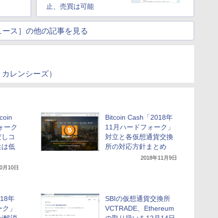
止、売買は可能
ュース］の他の記事を見る
・カレンシーズ）
oin
Bitcoin Cash「2018年
ォーク
11月ハードフォーク」
だしコ
対立と各仮想通貨交換
性は低
所の対応方針まとめ
2018年11月9日
10月10日
018年
SBIの仮想通貨交換所
ーク」
VCTRADE、Ethereum