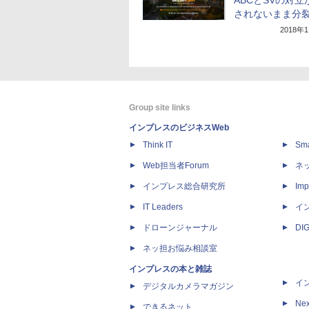
ABCとSVの対立
されないまま分
2018年
Group site links
インプレスのビジネスWeb
Think IT
Sm
Web担当者Forum
ネ
インプレス総合研究所
Imp
IT Leaders
イ
ドローンジャーナル
DI
ネッ担お悩み相談室
インプレスの本と雑誌
イ
デジタルカメラマガジン
Nex
できるネット