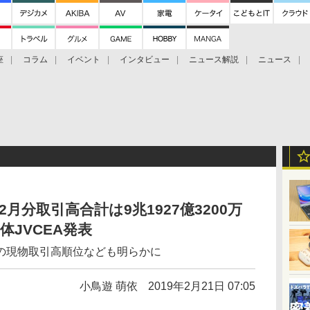
座
コラム
イベント
インタビュー
ニュース解説
ニュース
Bitcoin Cash
ブックに学ぶ
お知らせ
金融庁研究会
2月分取引高合計は9兆1927億3200万
JVCEA発表
の現物取引高順位なども明らかに
小鳥遊 萌依
2019年2月21日 07:05