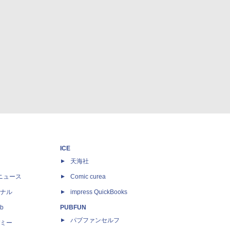
ICE
天海社
ニュース
Comic curea
ナル
impress QuickBooks
b
PUBFUN
パブファンセルフ
ミー