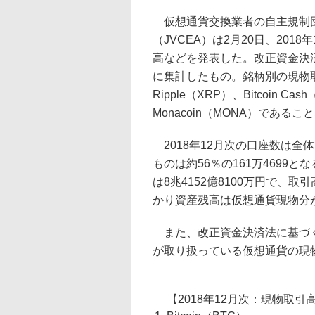
仮想通貨交換業者の自主規制団
（JVCEA）は2月20日、20
高などを発表した。改正資金決
に集計したもの。銘柄別の現物取引
Ripple（XRP）、Bitcoin Ca
Monacoin（MONA）である
2018年12月次の口座数は全体
ものは約56％の161万4699と
は8兆4152億8100万円で、取
かり資産残高は仮想通貨現物分が2
また、改正資金決済法に基づく
が取り扱っている仮想通貨の現
【2018年12月次：現物取