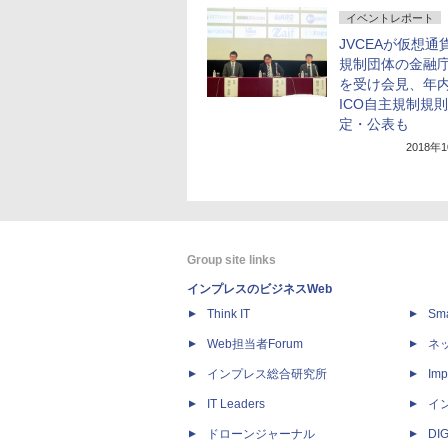
イベントレポート
JVCEAが仮想通
規制団体の金融
を受け会見、年
ICO自主規制規
定・公表も
2018年
Group site links
インプレスのビジネスWeb
Think IT
Sm
Web担当者Forum
ネ
インプレス総合研究所
Imp
IT Leaders
イ
ドローンジャーナル
DI