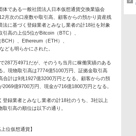
体である一般社団法人日本仮想通貨交換業協会
18年12月次の口座数や取引高、顧客からの預かり資産残
済法に基づく登録業者とみなし業者の計18社を対象
高の上位5位がBitcoin（BTC）、
sh（BCH）、Ethereum（ETH）、
ことなども明らかにされた。
で287万4971だが、そのうち当月に稼働実績のある
なる。現物取引高は7774億5100万円、証拠金取引高
引高合計は9兆1927億3200万円となる。顧客からの預
069億9700万円、現金が716億1800万円となる。
登録業者とみなし業者の計18社のうち、3社以上
物取引高の順位は以下の通り。
引高上位仮想通貨】