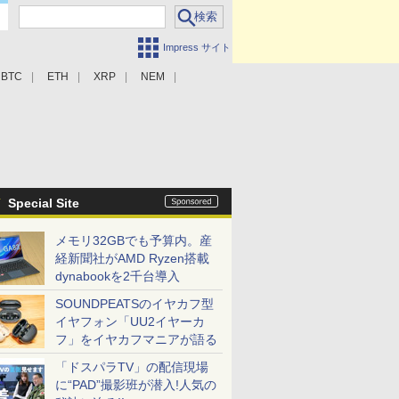
Impress サイト
BTC
ETH
XRP
NEM
Special Site
メモリ32GBでも予算内。産
経新聞社がAMD Ryzen搭載
dynabookを2千台導入
SOUNDPEATSのイヤカフ型
イヤフォン「UU2イヤーカ
フ」をイヤカフマニアが語る
「ドスパラTV」の配信現場
に“PAD”撮影班が潜入!人気の