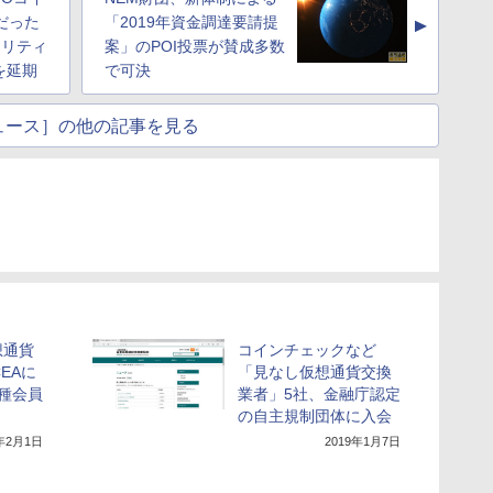
だった
「2019年資金調達要請提
▲
キュリティ
案」のPOI投票が賛成多数
を延期
で可決
ュース］の他の記事を見る
想通貨
コインチェックなど
EAに
「見なし仮想通貨交換
種会員
業者」5社、金融庁認定
の自主規制団体に入会
9年2月1日
2019年1月7日