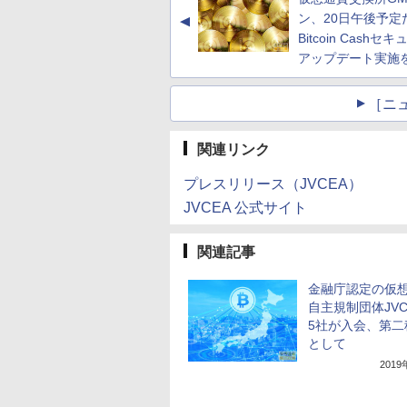
ン、20日午後予定
▲
Bitcoin Cashセ
アップデート実施
［ニ
関連リンク
プレスリリース（JVCEA）
JVCEA 公式サイト
関連記事
金融庁認定の仮
自主規制団体JVC
5社が入会、第二
として
201