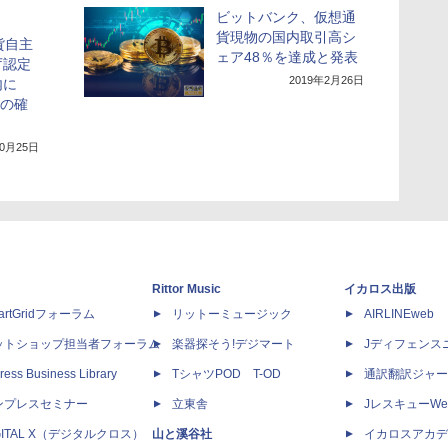
ビットバンク、仮想通
貨現物の国内取引高シ
貨自主
ェア48％を達成と発表
庁認定
2019年2月26日
内に
則の確
10月25日
Rittor Music
イカロス出版
artGridフォーラム
リットーミュージック
AIRLINEweb
ットショップ担当者フォーラム
楽器探そう!デジマート
Jディフェンス
ress Business Library
TシャツPOD T-OD
通訳翻訳ジャー
ンプレスセミナー
立東舎
JレスキューWe
GITAL X（デジタルクロス）
山と溪谷社
イカロスアカデ