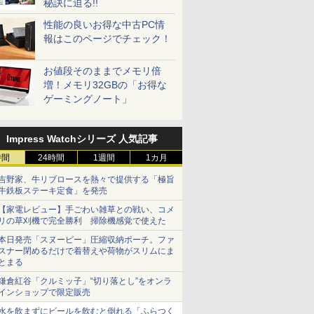
秘訣に迫る!!
性能の良いお得な中古PC情
報はこのページでチェック！
お値段そのままでメモリ倍
増！メモリ32GBの「お得な
ゲーミングノート」
Impress Watchシリーズ 人気記事
時間
24時間
1週間
1カ月
吉野家、牛リブロースを熱々で提供する「極旨
牛鉄板ステーキ定食」を発売
【家電レビュー】手ごわい雑草との戦い、コメ
リの草刈機で完全勝利 掃除機感覚で使えた
本日発売「スヌーピー」圧縮収納ポーチ。ファ
スナー閉めるだけで着替えや荷物がスリムにま
とまる
鎌倉紅谷「クルミッ子」“切り落とし”をオンラ
インショップで限定販売
水を飲まずにビールを飲むと倒れる「ふらつく