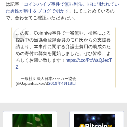
は記事「
コインハイブ事件で無罪判決。罪に問われてい
た男性が胸中をブログで明かす
」にてまとめているの
で、合わせてご確認いただきたい。
この度、Coinhive事件で一審無罪、検察による
控訴中の当協会登録会員のモロ氏からの支援要
請より、本事件に関する弁護士費用の助成のた
めの寄付の募集を開始しました。ぜひ皆様、よ
ろしくお願い致します！
https://t.co/PxWaQJecT
Z
— 一般社団法人日本ハッカー協会
(@JapanhackerA)
2019年4月18日