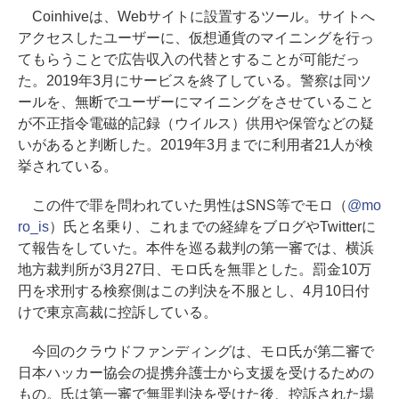
Coinhiveは、Webサイトに設置するツール。サイトへ
アクセスしたユーザーに、仮想通貨のマイニングを行っ
てもらうことで広告収入の代替とすることが可能だっ
た。2019年3月にサービスを終了している。警察は同ツ
ールを、無断でユーザーにマイニングをさせていること
が不正指令電磁的記録（ウイルス）供用や保管などの疑
いがあると判断した。2019年3月までに利用者21人が検
挙されている。
この件で罪を問われていた男性はSNS等でモロ（
@mo
ro_is
）氏と名乗り、これまでの経緯をブログやTwitterに
て報告をしていた。本件を巡る裁判の第一審では、横浜
地方裁判所が3月27日、モロ氏を無罪とした。罰金10万
円を求刑する検察側はこの判決を不服とし、4月10日付
けで東京高裁に控訴している。
今回のクラウドファンディングは、モロ氏が第二審で
日本ハッカー協会の提携弁護士から支援を受けるための
もの。氏は第一審で無罪判決を受けた後、控訴された場