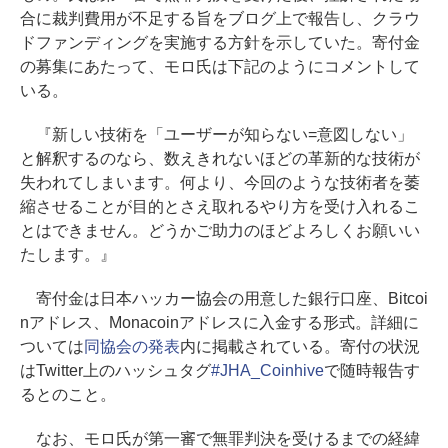
合に裁判費用が不足する旨をブログ上で報告し、クラウ
ドファンディングを実施する方針を示していた。寄付金
の募集にあたって、モロ氏は下記のようにコメントして
いる。
『新しい技術を「ユーザーが知らない=意図しない」
と解釈するのなら、数えきれないほどの革新的な技術が
失われてしまいます。何より、今回のような技術者を萎
縮させることが目的とさえ取れるやり方を受け入れるこ
とはできません。どうかご助力のほどよろしくお願いい
たします。』
寄付金は日本ハッカー協会の用意した銀行口座、Bitcoi
nアドレス、Monacoinアドレスに入金する形式。詳細に
ついては
同協会の発表
内に掲載されている。寄付の状況
はTwitter上のハッシュタグ
#JHA_Coinhive
で随時報告す
るとのこと。
なお、モロ氏が第一審で無罪判決を受けるまでの経緯