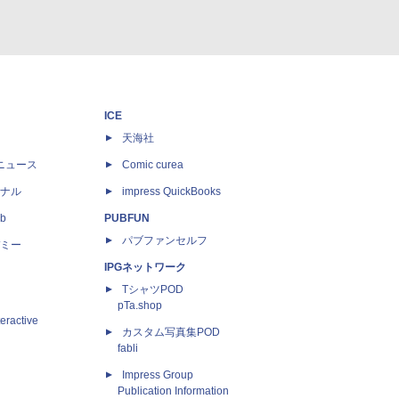
ICE
天海社
ニュース
Comic curea
ナル
impress QuickBooks
b
PUBFUN
パブファンセルフ
ミー
IPGネットワーク
TシャツPOD
pTa.shop
eractive
カスタム写真集POD
fabli
Impress Group
Publication Information