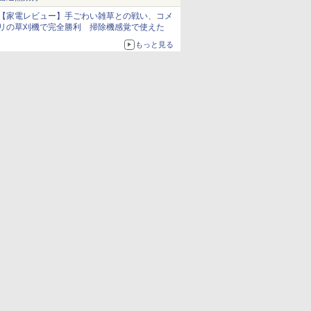
【家電レビュー】手ごわい雑草との戦い、コメ
リの草刈機で完全勝利 掃除機感覚で使えた
もっと見る