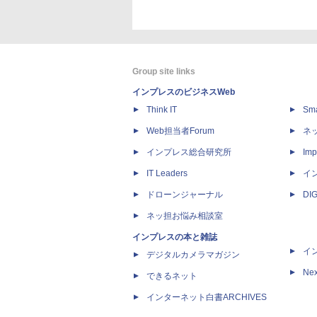
Group site links
インプレスのビジネスWeb
Think IT
Sm
Web担当者Forum
ネ
インプレス総合研究所
Imp
IT Leaders
イ
ドローンジャーナル
DI
ネッ担お悩み相談室
インプレスの本と雑誌
イ
デジタルカメラマガジン
Nex
できるネット
インターネット白書ARCHIVES