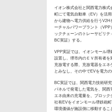
イオン株式会社と関西電力株式会
町にて電気自動車（EV）を活用
から建物へ電力供給を行うV2H
ーチャルパワープラント（VPP
ックチェーンのトレーサビリテ
BC実証）する。
VPP実証では、イオンモール堺
設置し、堺市内のＥＶ所有者を
充放電する際、充放電器をエネ
とみなし、その中でEVを電力
BC実証では、関西電力技術研
パネルで発電した電気を、関西
エネ由来の充電量を、ブロック
社有EVをイオンモール堺鉄砲町
環境価値が施設側に移動するこ