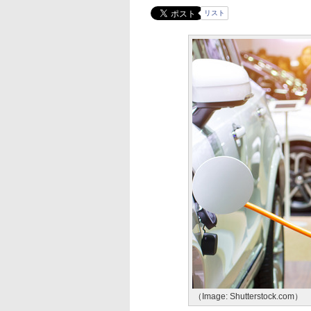
リスト
（Image: Shutterstock.com）