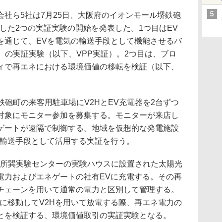
社ら5社は7月25日、大阪府のイオンモール堺鉄砲
した2つの実証実験の開始を発表した。1つ目はEV
を通じて、EVを電気の輸送手段として機能させるバ
）の実証実験（以下、VPP実証）。2つ目は、ブロ
ィで再エネにおける環境価値の移転を検証（以下、
鉄砲町の来客用駐車場にV2HとEV充電器を2台ずつ
対象にモニター参加を募集する。モニターが来店し
ゲートが遠隔で制御する。地域を仮想的な発電施設
の輸送手段として活用する実証を行う。
究所巽実験センターの実験ハウスに設置された太陽光
電力およびエネゲートの社有EVに充電する。その再
チェーンを用いて通常の電力と区別して管理する。
に移動してV2Hを用いて放電する際、再エネ電力の
とを検証する、環境価値取引の実証実験となる。