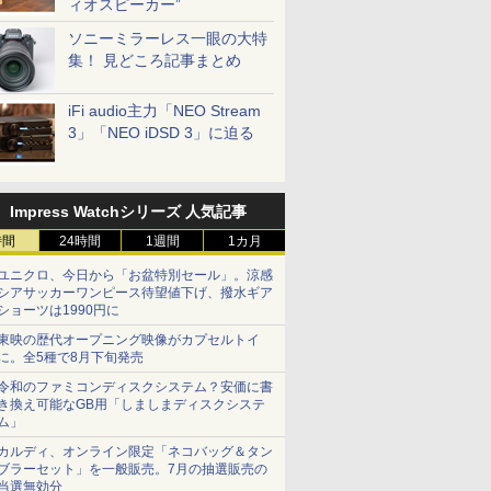
ィオスピーカー”
ソニーミラーレス一眼の大特
集！ 見どころ記事まとめ
iFi audio主力「NEO Stream
3」「NEO iDSD 3」に迫る
Impress Watchシリーズ 人気記事
時間
24時間
1週間
1カ月
ユニクロ、今日から「お盆特別セール」。涼感
シアサッカーワンピース待望値下げ、撥水ギア
ショーツは1990円に
東映の歴代オープニング映像がカプセルトイ
に。全5種で8月下旬発売
令和のファミコンディスクシステム？安価に書
き換え可能なGB用「しましまディスクシステ
ム」
カルディ、オンライン限定「ネコバッグ＆タン
ブラーセット」を一般販売。7月の抽選販売の
当選無効分