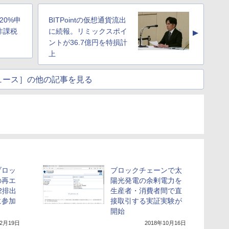
20%申
BITPointの仮想通貨流出
非課税
に続報。リミックスポイ
▲
ントが36.7億円を特損計
上
ュース］の他の記事を見る
ブロッ
ブロックチェーンで太
の再エ
陽光発電の余剰電力を
2排出
生産者・消費者間で直
に参加
接取引する実証実験が
開始
12月19日
2018年10月16日