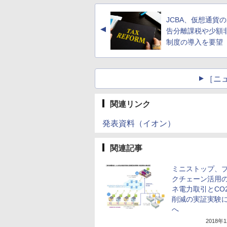
JCBA、仮想通貨の
▲
告分離課税や少額
制度の導入を要望
［ニ
関連リンク
発表資料（イオン）
関連記事
ミニストップ、
クチェーン活用
ネ電力取引とCO
削減の実証実験
へ
2018年