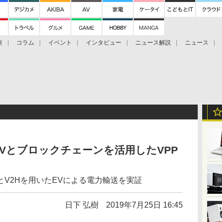
座
コラム
イベント
インタビュー
ニュース解説
ニュース
Bitcoin Cash
ブックに学ぶ
お知らせ
金融庁研究会
Vとブロックチェーンを活用したVPP
V2Hを用いたEVによる電力輸送を実証
日下 弘樹
2019年7月25日 16:45