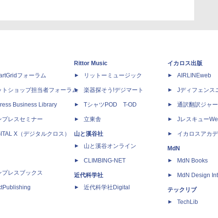
Rittor Music
イカロス出版
artGridフォーラム
リットーミュージック
AIRLINEweb
ットショップ担当者フォーラム
楽器探そう!デジマート
Jディフェンス
ress Business Library
TシャツPOD T-OD
通訳翻訳ジャー
ンプレスセミナー
立東舎
JレスキューWe
GITAL X（デジタルクロス）
山と溪谷社
イカロスアカデ
山と溪谷オンライン
MdN
CLIMBING-NET
MdN Books
ンプレスブックス
近代科学社
MdN Design Int
tPublishing
近代科学社Digital
テックリブ
TechLib