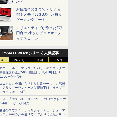
か？
お値段そのままでメモリ倍
増！メモリ32GBの「お得な
ゲーミングノート」
クリエイティブが作った2万
円台の“小さなピュアオーデ
ィオスピーカー”
Impress Watchシリーズ 人気記事
時間
24時間
1週間
1カ月
マクドナルド、マックデリバリーの朝マックの
最低注文料金が500円値上げ。8月18日より
1,500円から受付
ユニクロ、今日から「お盆特別セール」。涼感
シアサッカーワンピース待望値下げ、撥水ギア
ショーツは1990円に
ミスド「Mrs. GREEN APPLE」のコラボドーナ
ツ4種、いよいよ発売！
老舗のマウスユーティリティ「チューチューマ
ウス」がAIの力を借りて15年ぶりに復活／64bit