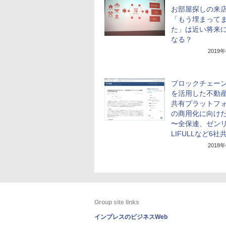
お部屋探しの来
「もう埋まって
た」は近い将来
なる？
2019
ブロックチェー
を活用した不動
共有プラットフ
の商用化に向け
〜全保連、ゼン
LIFULLなど6社
2018
Group site links
インプレスのビジネスWeb