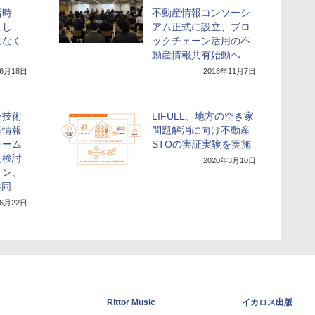
店時
不動産情報コンソーシ
まし
アム正式に設立、ブロ
になく
ックチェーン活用の不
動産情報共有始動へ
年6月18日
2018年11月7日
ン技術
LIFULL、地方の空き家
産情報
問題解消に向け不動産
ォーム
STOの実証実験を実施
た検討
2020年3月10日
リン、
共同
年6月22日
Rittor Music
イカロス出版