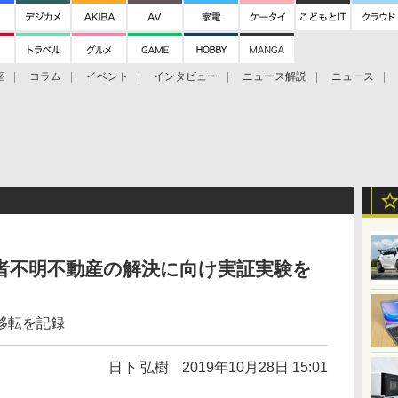
座
コラム
イベント
インタビュー
ニュース解説
ニュース
Bitcoin Cash
ブックに学ぶ
お知らせ
金融庁研究会
所有者不明不動産の解決に向け実証実験を
移転を記録
日下 弘樹
2019年10月28日 15:01