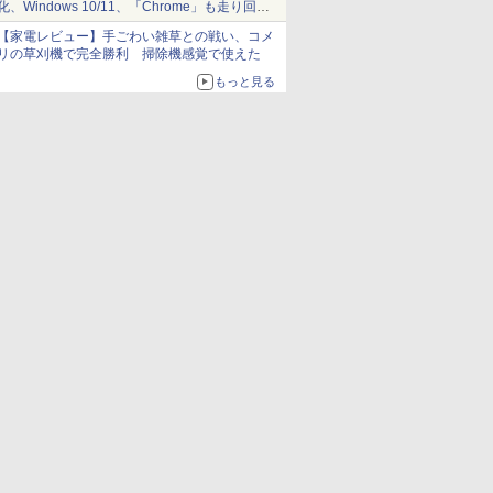
化、Windows 10/11、「Chrome」も走り回
る。復活記念で2026年末まで500円
【家電レビュー】手ごわい雑草との戦い、コメ
リの草刈機で完全勝利 掃除機感覚で使えた
もっと見る