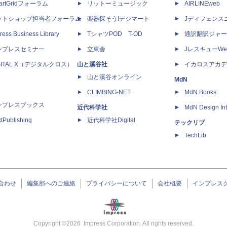
artGridフォーラム
リットーミュージック
AIRLINEweb
ットショップ担当者フォーラム
楽器探そう!デジマート
Jディフェンス
ress Business Library
TシャツPOD T-OD
通訳翻訳ジャー
ンプレスセミナー
立東舎
JレスキューWe
GITAL X（デジタルクロス）
山と溪谷社
イカロスアカデ
山と溪谷オンライン
MdN
CLIMBING-NET
MdN Books
ンプレスブックス
近代科学社
MdN Design Int
tPublishing
近代科学社Digital
テックリブ
TechLib
合わせ
編集部へのご連絡
プライバシーについて
会社概要
インプレス
Copyright ©
2026
Impress Corporation. All rights reserved.