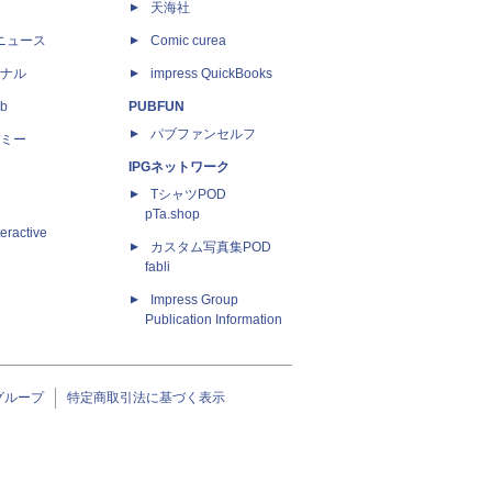
天海社
ニュース
Comic curea
ナル
impress QuickBooks
b
PUBFUN
パブファンセルフ
ミー
IPGネットワーク
TシャツPOD
pTa.shop
eractive
カスタム写真集POD
fabli
Impress Group
Publication Information
グループ
特定商取引法に基づく表示