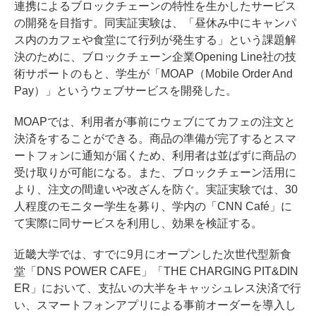
連携によるブロックチェーンの特性を生かしたサービス
の開発を目指す。同実証実験は、「昼休み中にキャンパ
ス内のカフェや食堂にて行列が発生する」という課題解
決のために、ブロックチェーン企業Opening Line社の技
術サポートのもと、学生が「MOAP（Mobile Order And
Pay）」というウェブサービスを開発した。
MOAPでは、利用者が事前にウェブにてカフェの注文と
決済をすることができる。商品の準備が完了するとスマ
ートフォンに通知が届くため、利用者は並ばずに商品の
受け取りが可能になる。また、ブロックチェーン活用に
より、注文の間違いや改ざんを防ぐ。実証実験では、30
人程度のモニター学生を募り、学内の「CNN Café」に
て実際に同サービスを利用し、効果を検証する。
近畿大学では、すでに9月にオープンした次世代型新食
堂「DNS POWER CAFE」「THE CHARGING PIT&DIN
ER」において、支払いの大半をキャッシュレス決済で行
い、スマートフォンアプリによる事前オーダーを導入し