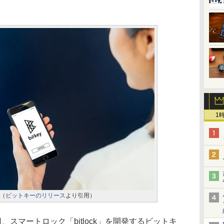
1
（
ビットキーのリリース
より引用）
、スマートロック「bitlock」を開発するビットキ