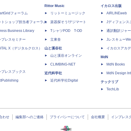
Rittor Music
イカロス出版
artGridフォーラム
リットーミュージック
AIRLINEweb
ットショップ担当者フォーラム
楽器探そう!デジマート
Jディフェンス
ress Business Library
TシャツPOD T-OD
通訳翻訳ジャー
ンプレスセミナー
立東舎
JレスキューWe
GITAL X（デジタルクロス）
山と溪谷社
イカロスアカデ
山と溪谷オンライン
MdN
CLIMBING-NET
MdN Books
ンプレスブックス
近代科学社
MdN Design Int
tPublishing
近代科学社Digital
テックリブ
TechLib
合わせ
編集部へのご連絡
プライバシーについて
会社概要
インプレス