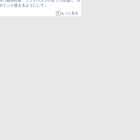
NTT島田社長、ソフトバンクのセブン出資に「d
ポイント使えるようにして」
もっと見る