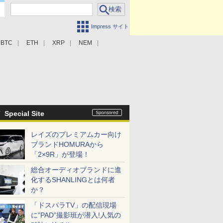
Impress サイト
BTC
ETH
XRP
NEM
Special Site
レイズのプレミアムカー向け
ブランドHOMURAから
「2×9R」が登場！
総合オーディオブランドに進
化するSHANLINGとは何者
か？
「ドスパラTV」の配信現場
に“PAD”撮影班が潜入!人気の