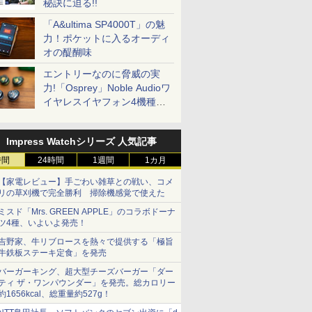
秘訣に迫る!!
「A&ultima SP4000T」の魅
力！ポケットに入るオーディ
オの醍醐味
エントリーなのに脅威の実
力!「Osprey」Noble Audioワ
イヤレスイヤフォン4機種を
一気に聴く
Impress Watchシリーズ 人気記事
時間
24時間
1週間
1カ月
【家電レビュー】手ごわい雑草との戦い、コメ
リの草刈機で完全勝利 掃除機感覚で使えた
ミスド「Mrs. GREEN APPLE」のコラボドーナ
ツ4種、いよいよ発売！
吉野家、牛リブロースを熱々で提供する「極旨
牛鉄板ステーキ定食」を発売
バーガーキング、超大型チーズバーガー「ダー
ティ ザ・ワンパウンダー」を発売。総カロリー
約1656kcal、総重量約527g！