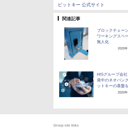
ビットキー 公式サイト
関連記事
ブロックチェー
ワーキングスペ
無人化
2020
HISグループ会
発中のネオバン
ットキーの基盤
2020
Group site links