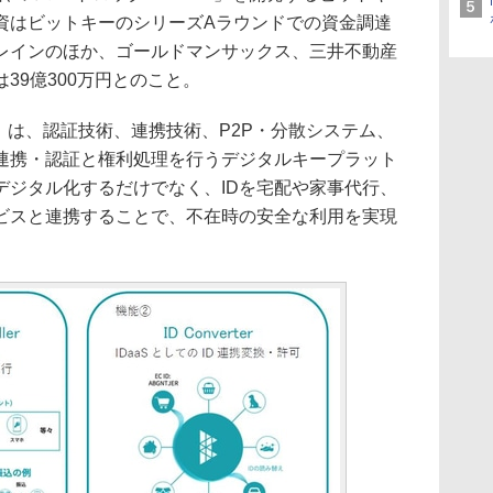
資はビットキーのシリーズAラウンドでの資金調達
レインのほか、ゴールドマンサックス、三井不動産
39億300万円とのこと。
ck」は、認証技術、連携技術、P2P・分散システム、
D連携・認証と権利処理を行うデジタルキープラット
デジタル化するだけでなく、IDを宅配や家事代行、
ビスと連携することで、不在時の安全な利用を実現