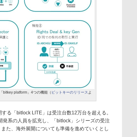
itkey platform」4つの機能（
ビットキーのリリース
よ
る「bitlock LITE」は受注台数12万台を超える。
系の人員を拡充し、「bitlock」シリーズの受注
と。また、海外展開についても準備を進めていくとし