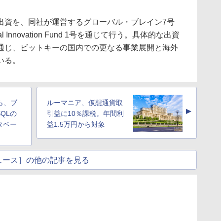
出資を、同社が運営するグローバル・ブレイン7号
al Innovation Fund 1号を通じて行う。具体的な出資
通じ、ビットキーの国内での更なる事業展開と海外
いる。
ら、ブ
ルーマニア、仮想通貨取
▲
QLの
引益に10％課税。年間利
タベー
益1.5万円から対象
ュース］の他の記事を見る
）