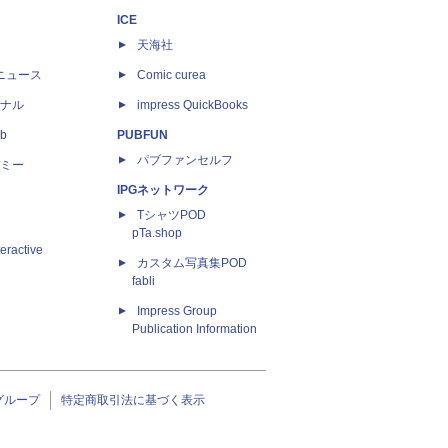
ICE
天海社
ニュース
Comic curea
ナル
impress QuickBooks
b
PUBFUN
パブファンセルフ
ミー
IPGネットワーク
TシャツPOD
pTa.shop
eractive
カスタム写真集POD
fabli
Impress Group
Publication Information
グループ
特定商取引法に基づく表示