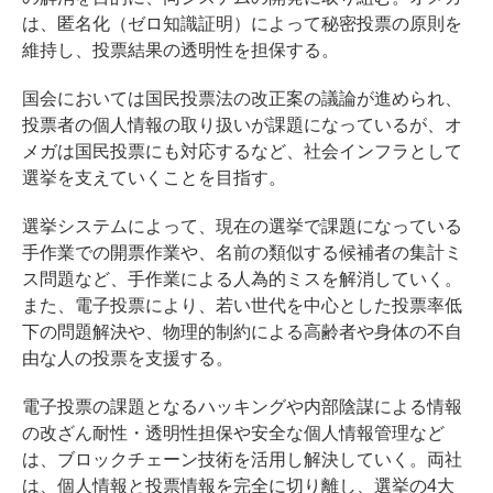
は、匿名化（ゼロ知識証明）によって秘密投票の原則を
維持し、投票結果の透明性を担保する。
国会においては国民投票法の改正案の議論が進められ、
投票者の個人情報の取り扱いが課題になっているが、オ
メガは国民投票にも対応するなど、社会インフラとして
選挙を支えていくことを目指す。
選挙システムによって、現在の選挙で課題になっている
手作業での開票作業や、名前の類似する候補者の集計ミ
ス問題など、手作業による人為的ミスを解消していく。
また、電子投票により、若い世代を中心とした投票率低
下の問題解決や、物理的制約による高齢者や身体の不自
由な人の投票を支援する。
電子投票の課題となるハッキングや内部陰謀による情報
の改ざん耐性・透明性担保や安全な個人情報管理など
は、ブロックチェーン技術を活用し解決していく。両社
は、個人情報と投票情報を完全に切り離し、選挙の4大