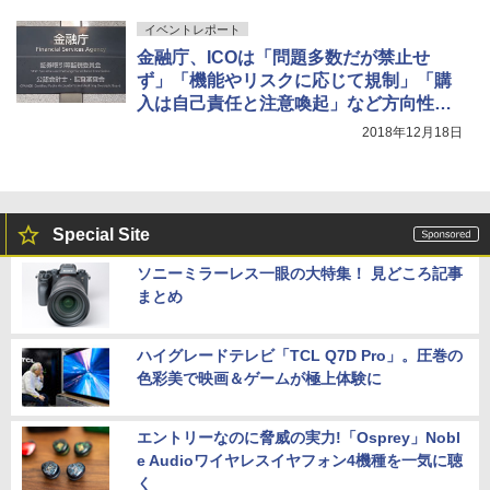
イベントレポート
金融庁、ICOは「問題多数だが禁止せ
ず」「機能やリスクに応じて規制」「購
入は自己責任と注意喚起」など方向性を
明確化
2018年12月18日
Special Site
ソニーミラーレス一眼の大特集！ 見どころ記事
まとめ
ハイグレードテレビ「TCL Q7D Pro」。圧巻の
色彩美で映画＆ゲームが極上体験に
エントリーなのに脅威の実力!「Osprey」Nobl
e Audioワイヤレスイヤフォン4機種を一気に聴
く