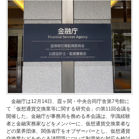
金融庁は12月14日、霞ヶ関・中央合同庁舎第7号館に
て「仮想通貨交換業等に関する研究会」の第11回会議を
開催した。金融庁が事務局を務める本会議は、学識経験
者と金融実務家などをメンバーに、仮想通貨交換業者な
どの業界団体、関係省庁をオブザーバーとし、仮想通貨
交換業などをめぐる諸問題について制度的な対応を検討