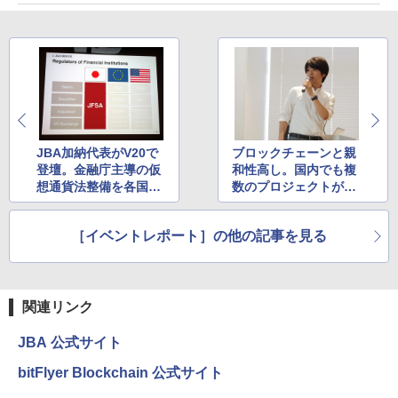
JBA加納代表がV20で
ブロックチェーンと親
登壇。金融庁主導の仮
和性高し。国内でも複
想通貨法整備を各国に
数のプロジェクトが進
説明
むアイデンティティ領
域
［イベントレポート］の他の記事を見る
関連リンク
JBA 公式サイト
bitFlyer Blockchain 公式サイト