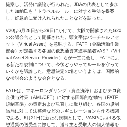
提案し、活発に議論が行われた。JBAの代表として参加
した加納氏も「トラベルルール」に対する手法を提案
し、好意的に受け入れられたことなどを語った。
V20は6月28日から29日にかけて、大阪で開催されたG20
の公認会合として開催された。頭文字はバーチャルアセ
ット（Virtual Asset）を意味する。FATF（金融活動作業
部会）が定義する各国の仮想通貨関連事業者VASP（Virt
ual Asset Service Provider）らが一堂に会し、FATFによ
る新たな規制について、今後どうやってルールを守って
いくかを議論した。意思決定の場というよりは、国際的
な検討会のような会合となる。
FATFは、マネーロンダリング（資金洗浄）およびテロ資
金供与対策（AML/CFT）に対する国際的な勧告（FATF
規制基準）の策定および見直しに取り組む。各国の規制
当局に対して法整備などのレギュレーションを作る機関
である。6月21日に新たな規制として、VASPにおける仮
想通貨の送受金に際して、送り主と受取人の個人情報を