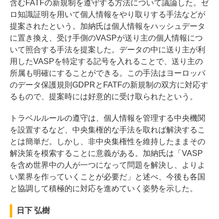
含むFATFの新規制を遵守する方法について議論した。ゼ
ロ知識証明を用いて個人情報をやり取りする手法などが
提案されたという。加納氏は個人情報をハッシュデータ
に置き換え、受け手側のVASPが送り主の個人情報につ
いて照合する手法を提案した。データの中に送り主が利
用したVASPを特定する記号を入れることで、送り主の
所属も明確にすることができる。この手法はヨーロッパ
のデータ保護規則GDPRとFATFの新規制の双方に対応す
るもので、提案時には好意的に受け取られたという。
トラベルルールの遵守は、個人情報を管理する中央機関
を設置するなど、中央集権的な手法を取れば解決するこ
とは簡単だ。しかし、非中央集権性を維持したままその
解決策を模索することに意義がある。加納氏は「VASP
を含め世界中の人が一つになって問題を解決し、よりよ
い業界を作っていくことが必要だ」と述べ、今後も各国
と協調して積極的に対応を進めていく姿勢を示した。
日下 弘樹