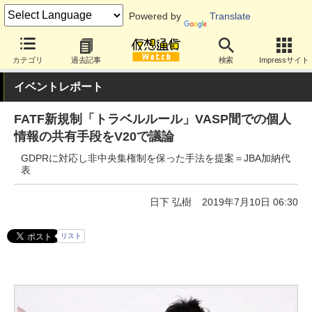
Powered by
Translate
カテゴリ
過去記事
検索
Impressサイト
イベントレポート
FATF新規制「トラベルルール」VASP間での個人
情報の共有手段をV20で議論
GDPRに対応し非中央集権制を保った手法を提案＝JBA加納代
表
日下 弘樹
2019年7月10日 06:30
リスト