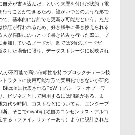
に自分が書き込んだ」という来歴を付けた状態（電
を行うことができるため、誰がいつどのような形で
ので、基本的には誰でも更新が可能だという。ただ
は検証が行われるため、好き勝手に書き換えられる
る人が権限にのっとって書き込みを行った際に、ブ
に参加しているノードが、図では3台のノードだ
断をした場合に限り、データストレージに反映され
、改ざんが不可能で高い信頼性を持つブロックチェーン技
ントラクトに使用可能な形で実用化できないか研究
itcoinに代表されるPoW（プルーフ・オブ・ワー
り、ビジネスとして利用するには問題がある。ま
電気代や時間、コストなどについても、エンタープ
断。そこでmiyabiは独自のコンセンサス・アルゴ
定する（ファイナリティーあり）ように設計された