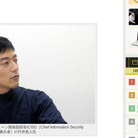
1
発部部長/CISO（Chief Information Security
ティ責任者）の竹井悠人氏