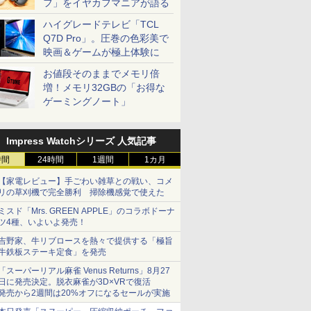
フ」をイヤカフマニアが語る
ハイグレードテレビ「TCL
Q7D Pro」。圧巻の色彩美で
映画＆ゲームが極上体験に
お値段そのままでメモリ倍
増！メモリ32GBの「お得な
ゲーミングノート」
Impress Watchシリーズ 人気記事
時間
24時間
1週間
1カ月
【家電レビュー】手ごわい雑草との戦い、コメ
リの草刈機で完全勝利 掃除機感覚で使えた
ミスド「Mrs. GREEN APPLE」のコラボドーナ
ツ4種、いよいよ発売！
吉野家、牛リブロースを熱々で提供する「極旨
牛鉄板ステーキ定食」を発売
「スーパーリアル麻雀 Venus Returns」8月27
日に発売決定。脱衣麻雀が3D×VRで復活
発売から2週間は20%オフになるセールが実施