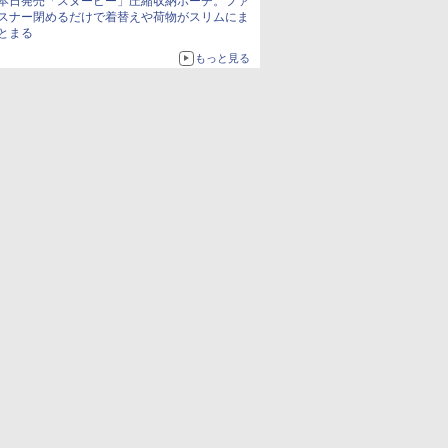
本日発売「スヌーピー」圧縮収納ポーチ。ファ
スナー閉めるだけで着替えや荷物がスリムにま
とまる
もっと見る