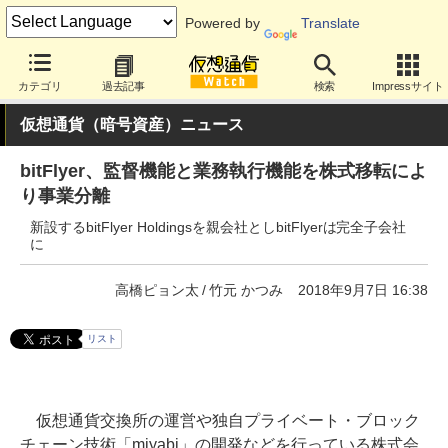
Powered by
Translate
カテゴリ
過去記事
検索
Impressサイト
仮想通貨（暗号資産）ニュース
bitFlyer、監督機能と業務執行機能を株式移転によ
り事業分離
新設するbitFlyer Holdingsを親会社としbitFlyerは完全子会社
に
高橋ピョン太
竹元 かつみ
2018年9月7日 16:38
リスト
仮想通貨交換所の運営や独自プライベート・ブロック
チェーン技術「miyabi」の開発などを行っている株式会