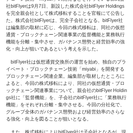
社bitFlyerは9月7日、新設した株式会社bitFlyer Holdings
を完全親会社として株式移転することを官報にて公告し
た。株式会社bitFlyerは、完全子会社となる。bitFlyer社
は編集部の取材に応じ、今回の株式移転は、同社の仮想
通貨・ブロックチェーン関連事業の監督機能と業務執行
機能を分離・集中させ、ガバナンス態勢と経営効率の強
化・向上が狙いであるという考えを示した。
bitFlyer社は仮想通貨交換所の運営を始め、独自のプラ
イベート・ブロックチェーン技術「miyabi」を開発する
ブロックチェーン関連企業。編集部が取材したところに
よると、今回の株式移転により、同社の仮想通貨・ブロ
ックチェーン関連事業について、親会社のbitFlyer Holdin
gs社に「監督機能」を、子会社のbitFlyer社に「業務執行
機能」をそれぞれ分離・集中させる。今回の分社化で、
グループ全体のガバナンス態勢および経営効率のさらな
る強化・向上を図ることが狙いとなる。
また、株式移転によりbitFlyer社は子会社となるが、現