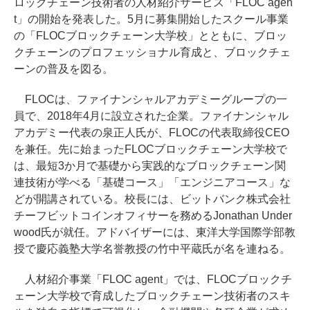
ロックチェーン技術者の人材紹介サービス「FLOC agen
t」の開始を発表した。5月に募集開始したスクール事業
の「FLOCブロックチェーン大学校」とともに、ブロッ
クチェーンのプロフェッショナル育成と、ブロックチェ
ーンの普及を図る。
FLOCは、ファイナンシャルアカデミーグループの一
員で、2018年4月に設立された企業。ファイナンシャル
アカデミー代表の泉正人氏が、FLOCの代表取締役CEO
を兼任。先に始まったFLOCブロックチェーン大学校で
は、最短3か月で基礎から実践的なブロックチェーン関
連技術が学べる「基礎コース」「エンジニアコース」な
どが開講されている。校長には、ビットバンク株式会社
チーフビットコインオフィサーを務めるJonathan Under
wood氏が就任。アドバイザーには、東洋大学国際学部教
授で慶応義塾大学名誉教授の竹中平蔵氏が名を連ねる。
人材紹介事業「FLOC agent」では、FLOCブロックチ
ェーン大学校で育成したブロックチェーン技術者のスキ