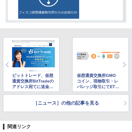
ビットトレード、仮想
仮想通貨交換所GMO
通貨交換所BitTradeの
コイン、現物取引・レ
アドレス宛てに送金し
バレッジ取引にてET
ないよう注意喚起
H・BCH・LTC・XRP
の4銘柄を追加
［ニュース］の他の記事を見る
関連リンク