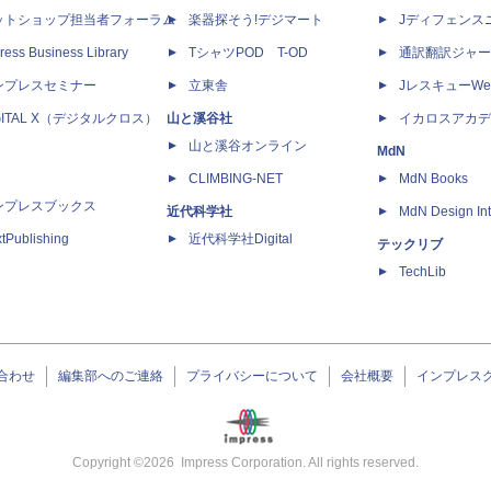
ットショップ担当者フォーラム
楽器探そう!デジマート
Jディフェンス
ress Business Library
TシャツPOD T-OD
通訳翻訳ジャー
ンプレスセミナー
立東舎
JレスキューWe
GITAL X（デジタルクロス）
山と溪谷社
イカロスアカデ
山と溪谷オンライン
MdN
CLIMBING-NET
MdN Books
ンプレスブックス
近代科学社
MdN Design Int
tPublishing
近代科学社Digital
テックリブ
TechLib
合わせ
編集部へのご連絡
プライバシーについて
会社概要
インプレス
Copyright ©
2026
Impress Corporation. All rights reserved.