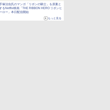
手塚治虫氏のマンガ「リボンの騎士」を原案と
するNetflix映画「THE RIBBON HERO リボンヒ
ーロー」本日配信開始
もっと見る