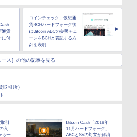
コインチェック、仮想通
Cash
貨BCHハードフォーク後
▲
新通貨
はBitcoin ABCの参照チェ
ーに付
ーンをBCHと表記する方
針を表明
ュース］の他の記事を見る
貨取引所）
ト
貨取引
Bitcoin Cash「2018年
shの入
11月ハードフォーク」
から一
ABCとSVの対立が解消