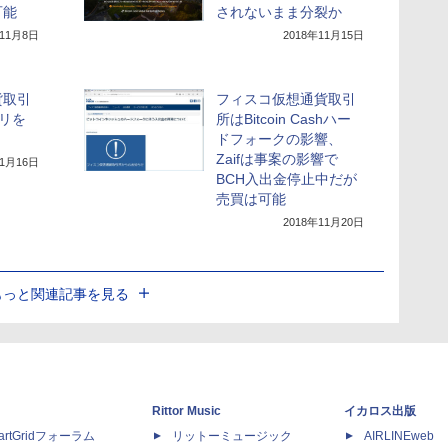
可能
されないまま分裂か
年11月8日
2018年11月15日
貨取引
フィスコ仮想通貨取引
プリを
所はBitcoin Cashハー
ドフォークの影響、
Zaifは事案の影響で
11月16日
BCH入出金停止中だが
売買は可能
2018年11月20日
もっと関連記事を見る
Rittor Music
イカロス出版
artGridフォーラム
リットーミュージック
AIRLINEweb