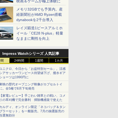
映画＆ゲームが極上体験に
メモリ32GBでも予算内。産
経新聞社がAMD Ryzen搭載
dynabookを2千台導入
レイズ鍛造1ピースアルミホ
イール「CE28 N-plus」軽量
なままに剛性を向上
Impress Watchシリーズ 人気記事
時間
24時間
1週間
1カ月
ユニクロ、今日から「お盆特別セール」。涼感
シアサッカーワンピース待望値下げ、撥水ギア
ショーツは1990円に
東映の歴代オープニング映像がカプセルトイ
に。全5種で8月下旬発売
【家電レビュー】手ごわい雑草との戦い、コメ
リの草刈機で完全勝利 掃除機感覚で使えた
カルディ、オンライン限定「ネコバッグ＆タン
ブラーセット」を一般販売。7月の抽選販売の
当選無効分