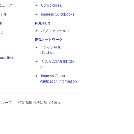
ニュース
Comic curea
ナル
impress QuickBooks
b
PUBFUN
パブファンセルフ
ミー
IPGネットワーク
TシャツPOD
pTa.shop
eractive
カスタム写真集POD
fabli
Impress Group
Publication Information
グループ
特定商取引法に基づく表示