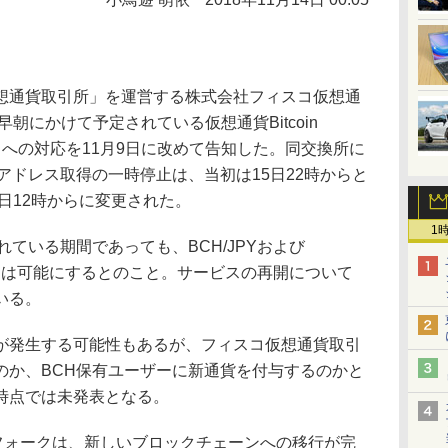
通貨取引所」を運営する株式会社フィスコ仮想通
早朝にかけて予定されている仮想通貨Bitcoin
ークへの対応を11月9日に改めて告知した。同交換所に
アドレス取得の一時停止は、当初は15日22時からと
5日12時からに変更された。
1
ている期間であっても、BCH/JPYおよび
取引は可能にするとのこと。サービスの再開について
いる。
発生する可能性もあるが、フィスコ仮想通貨取引
のか、BCH保有ユーザーに新通貨を付与するのかと
時点では未発表となる。
ハードフォークは、新しいブロックチェーンへの移行が完