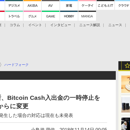
座
コラム
イベント
インタビュー
ニュース解説
ニュース
Bitcoin Cash
ブックに学ぶ
お知らせ
金融庁研究会
ハードフォーク
itcoin Cash入出金の一時停止を
時からに変更
が発生した場合の対応は現在も未発表
小鳥遊 萌依
2018年11月14日 00:05