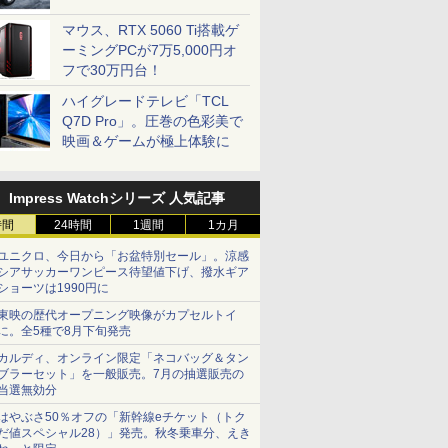
マウス、RTX 5060 Ti搭載ゲ
ーミングPCが7万5,000円オ
フで30万円台！
ハイグレードテレビ「TCL
Q7D Pro」。圧巻の色彩美で
映画＆ゲームが極上体験に
Impress Watchシリーズ 人気記事
時間
24時間
1週間
1カ月
ユニクロ、今日から「お盆特別セール」。涼感
シアサッカーワンピース待望値下げ、撥水ギア
ショーツは1990円に
東映の歴代オープニング映像がカプセルトイ
に。全5種で8月下旬発売
カルディ、オンライン限定「ネコバッグ＆タン
ブラーセット」を一般販売。7月の抽選販売の
当選無効分
はやぶさ50％オフの「新幹線eチケット（トク
だ値スペシャル28）」発売。秋冬乗車分、えき