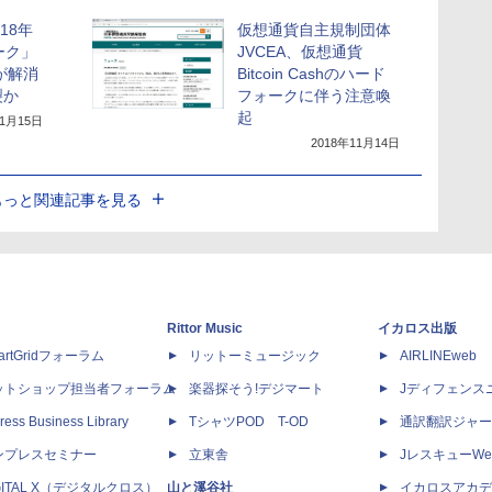
018年
仮想通貨自主規制団体
ーク」
JVCEA、仮想通貨
が解消
Bitcoin Cashのハード
裂か
フォークに伴う注意喚
起
11月15日
2018年11月14日
もっと関連記事を見る
Rittor Music
イカロス出版
artGridフォーラム
リットーミュージック
AIRLINEweb
ットショップ担当者フォーラム
楽器探そう!デジマート
Jディフェンス
ress Business Library
TシャツPOD T-OD
通訳翻訳ジャー
ンプレスセミナー
立東舎
JレスキューWe
GITAL X（デジタルクロス）
山と溪谷社
イカロスアカデ