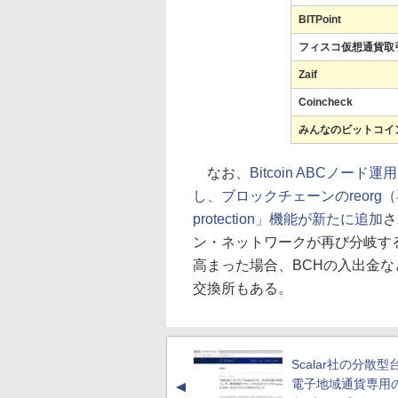
BITPoint
フィスコ仮想通貨取
Zaif
Coincheck
みんなのビットコイ
なお、
Bitcoin ABCノー
し、ブロックチェーンのreorg（
protection」機能が新たに追加
さ
ン・ネットワークが再び分岐す
高まった場合、BCHの入出金
交換所もある。
Scalar社の分散型
電子地域通貨専用
▲