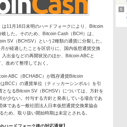
H）は11月16日未明のハードフォークにより、Bitcoin
が分岐した。そのため、Bitcoin Cash（BCH）は、
Bitcoin SV（BCHSV）という2種類の通貨に分裂した。
か月が経過したことを区切りに、国内仮想通貨交換
CH）入出金などの再開状況のほか、Bitcoin ABCと
ついて、改めて整理しておく。
n ABC（BCHABC）が既存通貨Bitcoin
所ではBCC）の通貨単位（ティッカーシンボル）を引
るBitcoin SV（BCHSV）については、方針を
所が少ない。付与する方針と発表している場合であ
団体である一般社団法人日本仮想通貨交換業協会
なるため、取り扱い開始時期は未定とされる。
n Cashハードフォーク後の対応通貨】