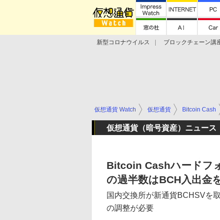
新型コロナウイルス
ブロックチェーン講
ランキング
Stellar Lumens
Libra
仮想通貨 Watch
仮想通貨
Bitcoin Cash
仮想通貨（暗号資産）ニュース
Bitcoin Cashハ
の過半数はBCH入出金
国内交換所が新通貨BCHSVを
の調整が必要