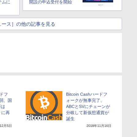
テムに
開設の申込受付を開始
ュース］の他の記事を見る
ハードフ
Bitcoin Cashハードフ
弱、国
ォークが無事完了、
所は
ABCとSVにチェーンが
々に再
分岐して新仮想通貨が
誕生
年12月5日
2018年11月16日