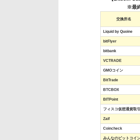
※最終
交換所名
Liquid by Quoine
bitFlyer
bitbank
VCTRADE
GMOコイン
BitTrade
BTCBOX
BITPoint
フィスコ仮想通貨取
Zaif
Coincheck
みんなのビットコイ