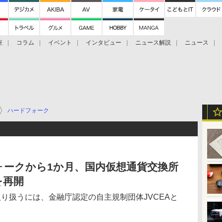
座
コラム
イベント
インタビュー
ニュース解説
ニュース
Bitcoin Cash
ブックに学ぶ
お知らせ
金融庁研究会
ハードフォーク
ードフォークから1か月、国内仮想通貨交換所
を再開
取り扱うには、金融庁認定の自主規制団体JVCEAと