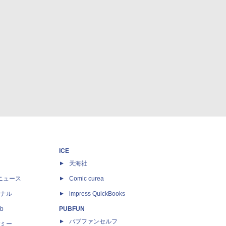
ICE
天海社
ニュース
Comic curea
ナル
impress QuickBooks
b
PUBFUN
パブファンセルフ
ミー