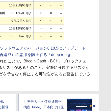
15日21時00分頃
×
×
○
引所
15日12時00分頃
×
×
○
9月17日夕方頃
×
×
○
15日12時00分頃
○
○
○
ン
15日01時40分頃
○
○
○
ド運用ソフトウェアがバージョン0.18.5にアップデート
再編成）の悪用を防止する「deep reorg
れたことで、Bitcoin Cash（BCH）ブロックチェー
るリスクがあるとのこと。実際に分岐するリスクが
などを予告なく停止する可能性があると警告している
台帳、
世界最大手の仮想通貨交
▲
の新電
換所Huobi、日本向け口座