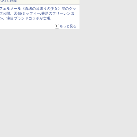
ねっと限定
フェルメール《真珠の耳飾りの少女》展のグッ
ズ公開。図録/ミッフィー/葬送のフリーレンほ
か、注目ブランドコラボが実現
もっと見る