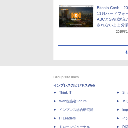
Bitcoin Cash「2
11月ハードフォ
ABCとSVの対立
されないまま分
2018年
Group site links
インプレスのビジネスWeb
Think IT
Sm
Web担当者Forum
ネ
インプレス総合研究所
Imp
IT Leaders
イ
ドローンジャーナル
DI