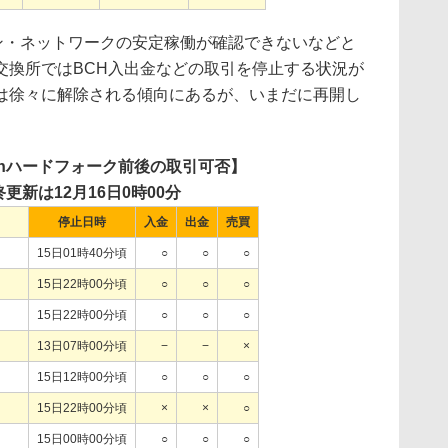
チェーン・ネットワークの安定稼働が確認できないなどと
交換所ではBCH入出金などの取引を停止する状況が
は徐々に解除される傾向にあるが、いまだに再開し
 Cashハードフォーク前後の取引可否】
更新は12月16日0時00分
停止日時
入金
出金
売買
15日01時40分頃
○
○
○
15日22時00分頃
○
○
○
15日22時00分頃
○
○
○
13日07時00分頃
−
−
×
15日12時00分頃
○
○
○
15日22時00分頃
×
×
○
15日00時00分頃
○
○
○