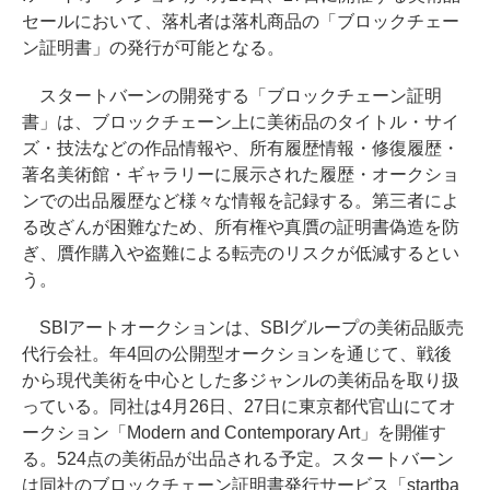
セールにおいて、落札者は落札商品の「ブロックチェー
ン証明書」の発行が可能となる。
スタートバーンの開発する「ブロックチェーン証明
書」は、ブロックチェーン上に美術品のタイトル・サイ
ズ・技法などの作品情報や、所有履歴情報・修復履歴・
著名美術館・ギャラリーに展示された履歴・オークショ
ンでの出品履歴など様々な情報を記録する。第三者によ
る改ざんが困難なため、所有権や真贋の証明書偽造を防
ぎ、贋作購入や盗難による転売のリスクが低減するとい
う。
SBIアートオークションは、SBIグループの美術品販売
代行会社。年4回の公開型オークションを通じて、戦後
から現代美術を中心とした多ジャンルの美術品を取り扱
っている。同社は4月26日、27日に東京都代官山にてオ
ークション「Modern and Contemporary Art」を開催す
る。524点の美術品が出品される予定。スタートバーン
は同社のブロックチェーン証明書発行サービス「startba