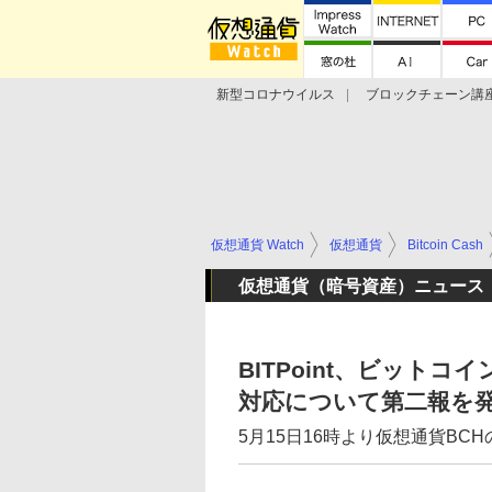
新型コロナウイルス
ブロックチェーン講
ランキング
Stellar Lumens
Libra
仮想通貨 Watch
仮想通貨
Bitcoin Cash
仮想通貨（暗号資産）ニュース
BITPoint、ビット
対応について第二報を
5月15日16時より仮想通貨B