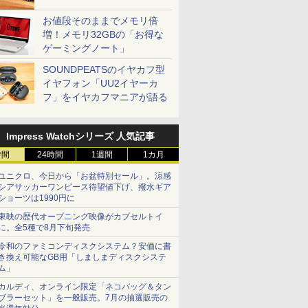
お値段そのままでメモリ倍
増！メモリ32GBの「お得な
ゲーミングノート」
SOUNDPEATSのイヤカフ型
イヤフォン「UU2イヤーカ
フ」をイヤカフマニアが語る
Impress Watchシリーズ 人気記事
時間
24時間
1週間
1カ月
ユニクロ、今日から「お盆特別セール」。涼感
シアサッカーワンピース待望値下げ、撥水ギア
ショーツは1990円に
東映の歴代オープニング映像がカプセルトイ
に。全5種で8月下旬発売
令和のファミコンディスクシステム？安価に書
き換え可能なGB用「しましまディスクシステ
ム」
カルディ、オンライン限定「ネコバッグ＆タン
ブラーセット」を一般販売。7月の抽選販売の