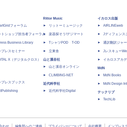
Rittor Music
イカロス出版
artGridフォーラム
リットーミュージック
AIRLINEweb
ットショップ担当者フォーラム
楽器探そう!デジマート
Jディフェンス
ress Business Library
TシャツPOD T-OD
通訳翻訳ジャー
ンプレスセミナー
立東舎
JレスキューWe
GITAL X（デジタルクロス）
山と溪谷社
イカロスアカデ
山と溪谷オンライン
MdN
CLIMBING-NET
MdN Books
ンプレスブックス
近代科学社
MdN Design Int
tPublishing
近代科学社Digital
テックリブ
TechLib
合わせ
編集部へのご連絡
プライバシーについて
会社概要
インプレス