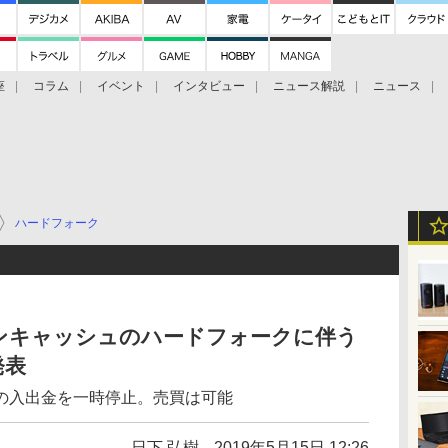
座
コラム
イベント
インタビュー
ニュース解説
ニュース
Bitcoin Cash
ブックに学ぶ
お知らせ
金融庁研究会
ハードフォーク
コインキャッシュのハードフォークに伴う
発表
CHの入出金を一時停止。売買は可能
日下 弘樹
2019年5月15日 12:26