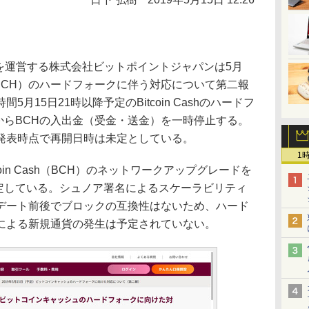
t」を運営する株式会社ビットポイントジャパンは5月
ash（BCH）のハードフォークに伴う対応について第二報
月15日21時以降予定のBitcoin Cashのハードフ
時からBCHの入出金（受金・送金）を一時停止する。
発表時点で再開日時は未定としている。
1
itcoin Cash（BCH）のネットワークアップグレードを
予定している。シュノア署名によるスケーラビリティ
デート前後でブロックの互換性はないため、ハード
による新規通貨の発生は予定されていない。