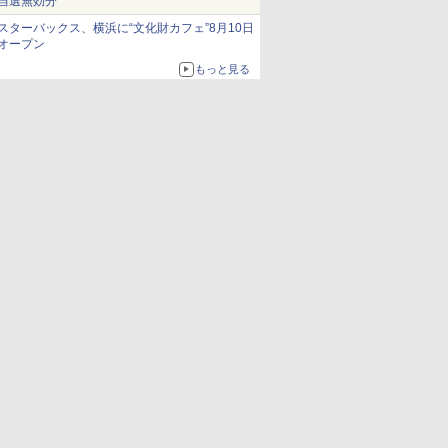
当選無効分
スターバックス、横浜に“文化財カフェ”8月10日
オープン
もっと見る