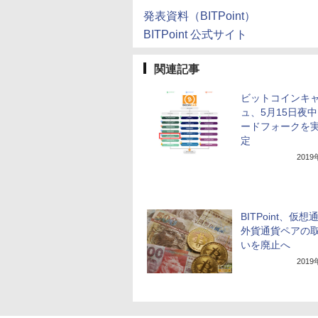
発表資料（BITPoint）
BITPoint 公式サイト
関連記事
ビットコインキ
ュ、5月15日夜
ードフォークを
定
201
BITPoint、仮想
外貨通貨ペアの
いを廃止へ
201