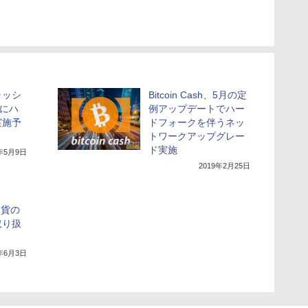
ャッシ
Bitcoin Cash、5月の定
中にハ
例アップデートでハー
実施予
ドフォークを伴うネッ
トワークアップグレー
ド実施
9年5月9日
2019年2月25日
通貨の
取り扱
9年6月3日