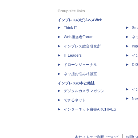
Group site links
インプレスのビジネスWeb
Think IT
Sm
Web担当者Forum
ネ
インプレス総合研究所
Imp
IT Leaders
イ
ドローンジャーナル
DI
ネッ担お悩み相談室
インプレスの本と雑誌
イ
デジタルカメラマガジン
Nex
できるネット
インターネット白書ARCHIVES
本サイトのご利用について
お問い