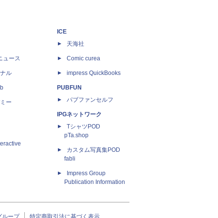
ICE
天海社
ニュース
Comic curea
ナル
impress QuickBooks
b
PUBFUN
パブファンセルフ
ミー
IPGネットワーク
TシャツPOD
pTa.shop
eractive
カスタム写真集POD
fabli
Impress Group
Publication Information
グループ
特定商取引法に基づく表示