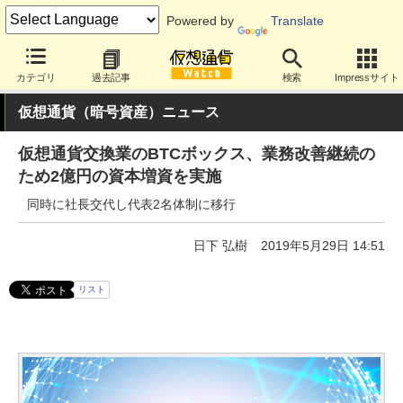
Powered by
Translate
カテゴリ
過去記事
検索
Impressサイト
仮想通貨（暗号資産）ニュース
仮想通貨交換業のBTCボックス、業務改善継続の
ため2億円の資本増資を実施
同時に社長交代し代表2名体制に移行
日下 弘樹
2019年5月29日 14:51
リスト