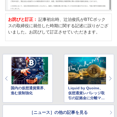
お詫びと訂正：
記事初出時、辻治俊氏がBTCボック
スの取締役に就任した時期に関する記述に誤りがござ
いました。お詫びして訂正させていただきます。
国内の仮想通貨業界、
Liquid by Quoine、
進む規制強化
仮想通貨レバレッジ取
引の証拠金に分離マー
ジン方式を追加
［ニュース］の他の記事を見る